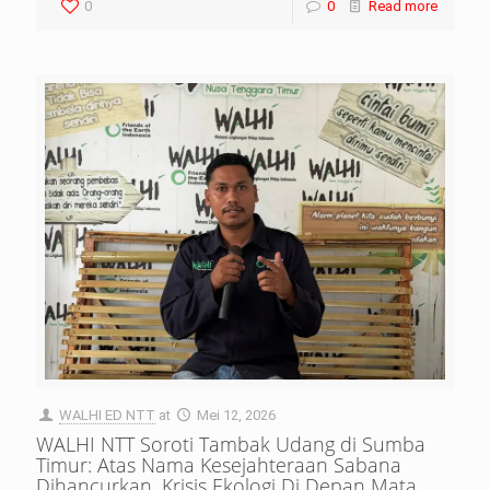
0
0
Read more
WALHI ED NTT
at
Mei 12, 2026
WALHI NTT Soroti Tambak Udang di Sumba
Timur: Atas Nama Kesejahteraan Sabana
Dihancurkan, Krisis Ekologi Di Depan Mata