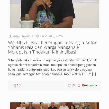
Adminnwalhi
at
Februari 3, 2026
WALHI NTT Nilai Penetapan Tersangka Anton
Yohanis Bala dan Warga Nangahale
Merupakan Tindakan Kriminalisasi
“Mempidanakan pendamping masyarakat dalam situasi konflik
agraria akibat maladministrasi merupakan bentuk penggunaan
hukum pidana untuk menutupi kegagalan tata kelola negara,
sekaligus serangan terhadap pembela HAM” WalhiNTT.Org
[…]
0
0
Read more