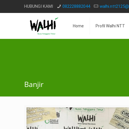
HUBUNGI KAMI
082228882044
walhi.ntt2125
Home
Profil Walhi NTT
Banjir