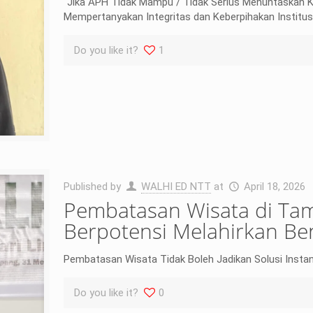
“Jika APH Tidak Mampu / Tidak Serius Menuntaskan Ka
Mempertanyakan Integritas dan Keberpihakan Institusi
Do you like it?
1
Published by
WALHI ED NTT
at
April 18, 2026
Pembatasan Wisata di Ta
Berpotensi Melahirkan B
Pembatasan Wisata Tidak Boleh Jadikan Solusi Instan A
Do you like it?
0