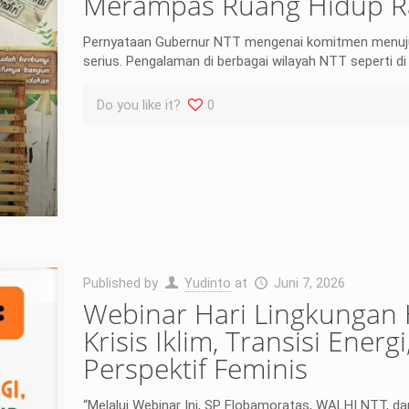
Merampas Ruang Hidup R
Pernyataan Gubernur NTT mengenai komitmen menuju N
serius. Pengalaman di berbagai wilayah NTT seperti d
Do you like it?
0
Published by
Yudinto
at
Juni 7, 2026
Webinar Hari Lingkungan
Krisis Iklim, Transisi Ene
Perspektif Feminis
“Melalui Webinar Ini, SP Flobamoratas, WALHI NTT, da