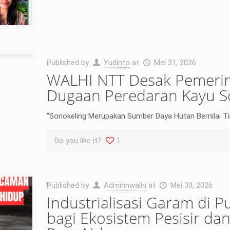
Published by
Yudinto
at
Mei 31, 2026
WALHI NTT Desak Pemerin
Dugaan Peredaran Kayu So
"Sonokeling Merupakan Sumber Daya Hutan Bernilai T
Do you like it?
1
Published by
Adminnwalhi
at
Mei 30, 2026
Industrialisasi Garam di 
bagi Ekosistem Pesisir d