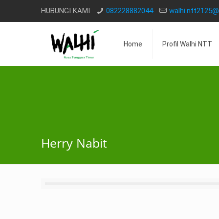
HUBUNGI KAMI
082228882044
walhi.ntt2125
Home
Profil Walhi NTT
Herry Nabit