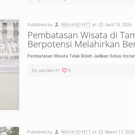
Published by
WALHI ED NTT
at
April 18, 2026
Pembatasan Wisata di Ta
Berpotensi Melahirkan B
Pembatasan Wisata Tidak Boleh Jadikan Solusi Instan A
Do you like it?
0
Published by
WALHI ED NTT
at
Maret 17, 2026