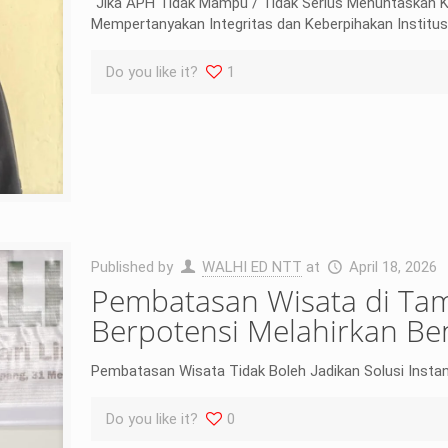
“Jika APH Tidak Mampu / Tidak Serius Menuntaskan Ka
Mempertanyakan Integritas dan Keberpihakan Institusi
Do you like it?
1
Published by
WALHI ED NTT
at
April 18, 2026
Pembatasan Wisata di Ta
Berpotensi Melahirkan B
Pembatasan Wisata Tidak Boleh Jadikan Solusi Instan A
Do you like it?
0