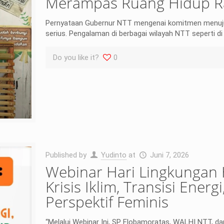
Merampas Ruang Hidup R
Pernyataan Gubernur NTT mengenai komitmen menuju N
serius. Pengalaman di berbagai wilayah NTT seperti d
Do you like it?
0
Published by
Yudinto
at
Juni 7, 2026
Webinar Hari Lingkungan
Krisis Iklim, Transisi Ene
Perspektif Feminis
“Melalui Webinar Ini, SP Flobamoratas, WALHI NTT, da