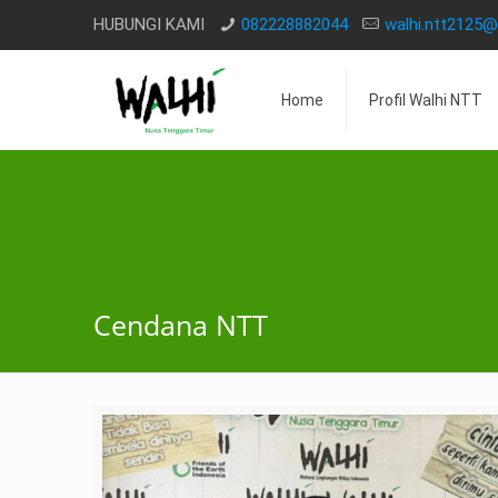
HUBUNGI KAMI
082228882044
walhi.ntt2125
Home
Profil Walhi NTT
Cendana NTT