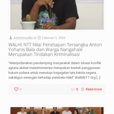
Adminnwalhi
at
Februari 3, 2026
WALHI NTT Nilai Penetapan Tersangka Anton
Yohanis Bala dan Warga Nangahale
Merupakan Tindakan Kriminalisasi
“Mempidanakan pendamping masyarakat dalam situasi konflik
agraria akibat maladministrasi merupakan bentuk penggunaan
hukum pidana untuk menutupi kegagalan tata kelola negara,
sekaligus serangan terhadap pembela HAM” WalhiNTT.Org
[…]
0
0
Read more