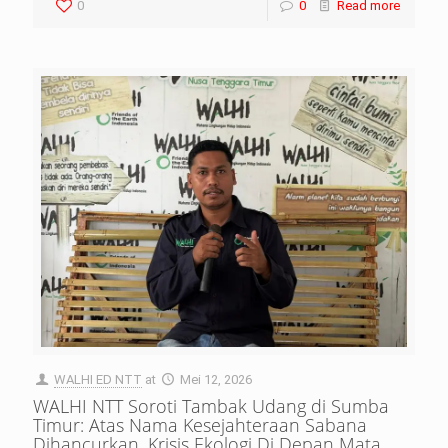
0
0
Read more
WALHI ED NTT
at
Mei 12, 2026
WALHI NTT Soroti Tambak Udang di Sumba
Timur: Atas Nama Kesejahteraan Sabana
Dihancurkan, Krisis Ekologi Di Depan Mata