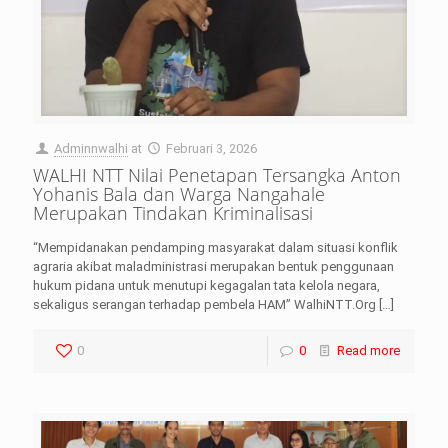
Adminnwalhi
at
Februari 3, 2026
WALHI NTT Nilai Penetapan Tersangka Anton
Yohanis Bala dan Warga Nangahale
Merupakan Tindakan Kriminalisasi
“Mempidanakan pendamping masyarakat dalam situasi konflik
agraria akibat maladministrasi merupakan bentuk penggunaan
hukum pidana untuk menutupi kegagalan tata kelola negara,
sekaligus serangan terhadap pembela HAM” WalhiNTT.Org
[…]
0
0
Read more