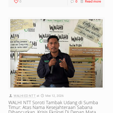
0
0
Read more
WALHI ED NTT
at
Mei 12, 2026
WALHI NTT Soroti Tambak Udang di Sumba
Timur: Atas Nama Kesejahteraan Sabana
Dihancurkan, Krisis Ekologi Di Depan Mata