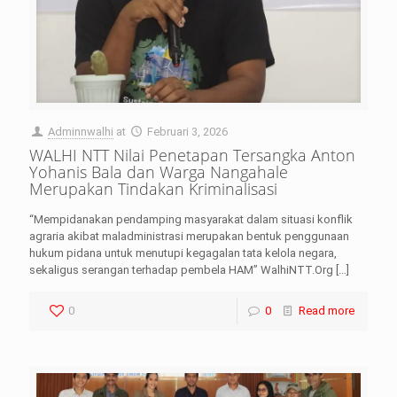
Adminnwalhi
at
Februari 3, 2026
WALHI NTT Nilai Penetapan Tersangka Anton
Yohanis Bala dan Warga Nangahale
Merupakan Tindakan Kriminalisasi
“Mempidanakan pendamping masyarakat dalam situasi konflik
agraria akibat maladministrasi merupakan bentuk penggunaan
hukum pidana untuk menutupi kegagalan tata kelola negara,
sekaligus serangan terhadap pembela HAM” WalhiNTT.Org
[…]
0
0
Read more