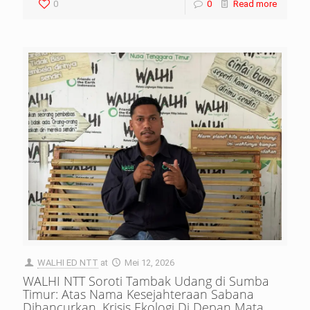
0
0
Read more
WALHI ED NTT
at
Mei 12, 2026
WALHI NTT Soroti Tambak Udang di Sumba
Timur: Atas Nama Kesejahteraan Sabana
Dihancurkan, Krisis Ekologi Di Depan Mata