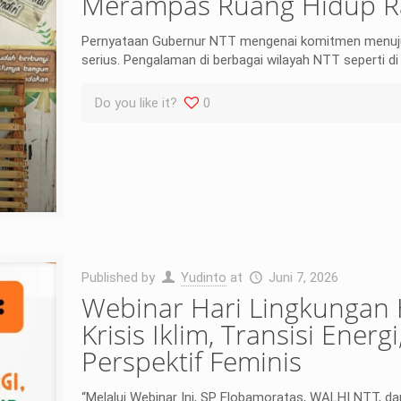
Merampas Ruang Hidup R
Pernyataan Gubernur NTT mengenai komitmen menuju N
serius. Pengalaman di berbagai wilayah NTT seperti d
Do you like it?
0
Published by
Yudinto
at
Juni 7, 2026
Webinar Hari Lingkungan
Krisis Iklim, Transisi Ene
Perspektif Feminis
“Melalui Webinar Ini, SP Flobamoratas, WALHI NTT, da