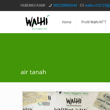
HUBUNGI KAMI
082228882044
walhi.ntt2125
Home
Profil Walhi NTT
air tanah