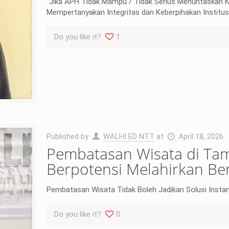
“Jika APH Tidak Mampu / Tidak Serius Menuntaskan Ka
Mempertanyakan Integritas dan Keberpihakan Institusi
Do you like it?
1
Published by
WALHI ED NTT
at
April 18, 2026
Pembatasan Wisata di Ta
Berpotensi Melahirkan B
Pembatasan Wisata Tidak Boleh Jadikan Solusi Instan A
Do you like it?
0