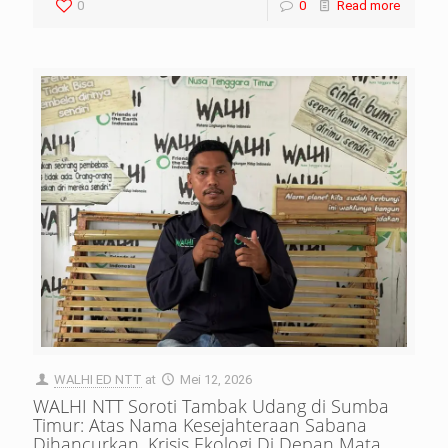
0
0
Read more
WALHI ED NTT
at
Mei 12, 2026
WALHI NTT Soroti Tambak Udang di Sumba
Timur: Atas Nama Kesejahteraan Sabana
Dihancurkan, Krisis Ekologi Di Depan Mata