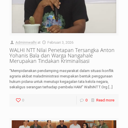
Adminnwalhi
at
Februari 3, 2026
WALHI NTT Nilai Penetapan Tersangka Anton
Yohanis Bala dan Warga Nangahale
Merupakan Tindakan Kriminalisasi
“Mempidanakan pendamping masyarakat dalam situasi konflik
agraria akibat maladministrasi merupakan bentuk penggunaan
hukum pidana untuk menutupi kegagalan tata kelola negara,
sekaligus serangan terhadap pembela HAM” WalhiNTT.Org
[…]
0
0
Read more