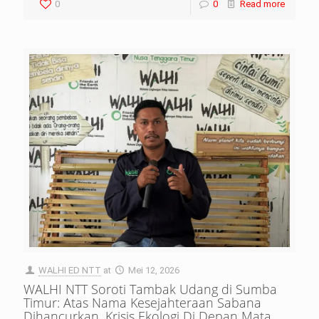
0
0
Read more
WALHI ED NTT
at
Mei 12, 2026
WALHI NTT Soroti Tambak Udang di Sumba
Timur: Atas Nama Kesejahteraan Sabana
Dihancurkan, Krisis Ekologi Di Depan Mata