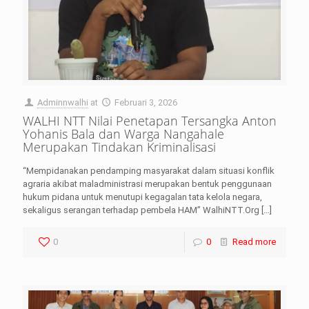
Adminnwalhi
at
Februari 3, 2026
WALHI NTT Nilai Penetapan Tersangka Anton
Yohanis Bala dan Warga Nangahale
Merupakan Tindakan Kriminalisasi
“Mempidanakan pendamping masyarakat dalam situasi konflik
agraria akibat maladministrasi merupakan bentuk penggunaan
hukum pidana untuk menutupi kegagalan tata kelola negara,
sekaligus serangan terhadap pembela HAM” WalhiNTT.Org
[…]
0
0
Read more