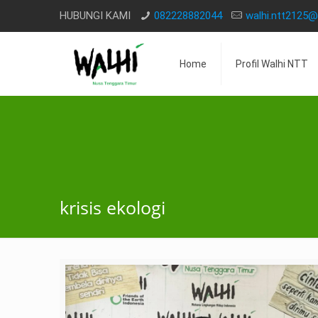
HUBUNGI KAMI
082228882044
walhi.ntt2125
Home
Profil Walhi NTT
krisis ekologi