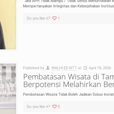
“Jika APH Tidak Mampu / Tidak Serius Menuntaskan Ka
Mempertanyakan Integritas dan Keberpihakan Institusi
Do you like it?
1
Published by
WALHI ED NTT
at
April 18, 2026
Pembatasan Wisata di Ta
Berpotensi Melahirkan B
Pembatasan Wisata Tidak Boleh Jadikan Solusi Instan A
Do you like it?
0