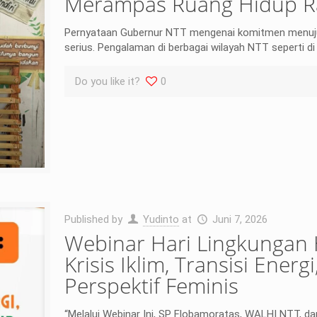
Merampas Ruang Hidup R
Pernyataan Gubernur NTT mengenai komitmen menuju N
serius. Pengalaman di berbagai wilayah NTT seperti d
Do you like it?
0
Published by
Yudinto
at
Juni 7, 2026
Webinar Hari Lingkungan
Krisis Iklim, Transisi Ene
Perspektif Feminis
“Melalui Webinar Ini, SP Flobamoratas, WALHI NTT, da