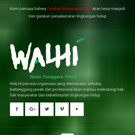
是其性伴侶，對長期依靠威而鋼支
出血液的力量變弱，血管動脈老化
撐性生活肯定都是非常不滿意的，
變窄，從而引起器質性勃起功能障
Kami percaya bahwa
Gerakan Masyarakat Sipil
akan terus menjadi
威而鋼
礙（陽痿）。
, 因此只要了解避免了以上禁
犀利士
的副作用類
忌症，現有的臨床經驗來看，在醫
似，所以亦會加重犀利士副作用症
tren gerakan penyelamatan lingkungan hidup
生指導下長期服用威而鋼還是沒有
狀，請應謹慎使用。
問題的。
WALHI percaya organisasi yang demokratis, terbuka,
bertanggung jawab dan profesional akan mampu melindungi hak-
hak masyarakat dan keberlanjutan lingkungan hidup