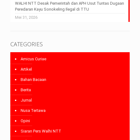
WALHI NTT Desak Pemerintah dan APH Usut Tuntas Dugaan
Peredaran Kayu Sonokeling Ilegal di TTU
Mei 31, 2026
CATEGORIES
Amicus Curiae
Artikel
Bahan Bacaan
Berita
Jurnal
Nusa Tertawa
Opini
Siaran Pers Walhi NTT