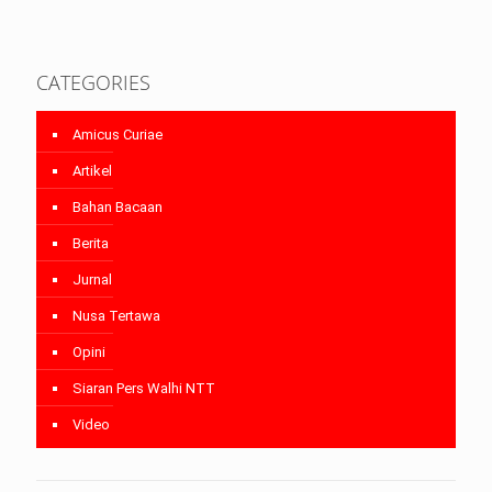
CATEGORIES
Amicus Curiae
Artikel
Bahan Bacaan
Berita
Jurnal
Nusa Tertawa
Opini
Siaran Pers Walhi NTT
Video