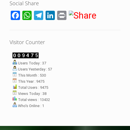
Social Share
Facebook
WhatsApp
Telegram
LinkedIn
Print
Visitor Counter
LHI Desak
Users Today : 37
datangan masyarakat dua desa
Users Yesterday : 57
rsebut bukan merupakan
datangan pertama ke
This Month : 530
menterian ATR/ BPN. Warga
This Year : 9475
rharap kunjungan kali ini membuat
Total Users : 9475
menterian ATR/BPN
Views Today : 38
mprioritaskan penyelesaian
Total views : 13432
flik agraria di desa mereka.
Who's Online : 1
壯陽藥台灣購物
犀利士壯陽藥線上購買
但俗話說“是藥三分毒”，另外從
晚睡熬夜、睡眠過少會影響心臟
個人情感來說不管是ED患者自己還
健康、動脈血管健康，使心臟動泵