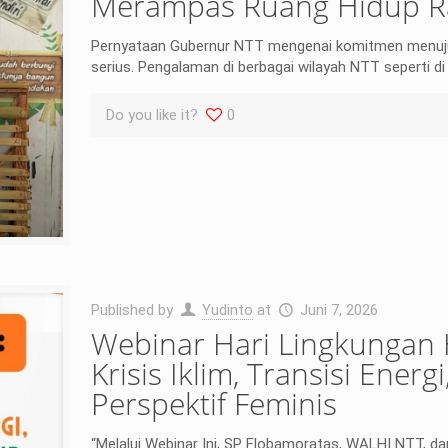
Merampas Ruang Hidup R
Pernyataan Gubernur NTT mengenai komitmen menuju N
serius. Pengalaman di berbagai wilayah NTT seperti d
Do you like it?
0
Published by
Yudinto
at
Juni 7, 2026
Webinar Hari Lingkungan
Krisis Iklim, Transisi Ene
Perspektif Feminis
“Melalui Webinar Ini, SP Flobamoratas, WALHI NTT, da