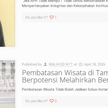
“Jika APH Tidak Mampu / Tidak Serius Menuntaskan Ka
Mempertanyakan Integritas dan Keberpihakan Institusi
Do you like it?
1
Published by
WALHI ED NTT
at
April 18, 2026
Pembatasan Wisata di Ta
Berpotensi Melahirkan B
Pembatasan Wisata Tidak Boleh Jadikan Solusi Instan A
Do you like it?
0