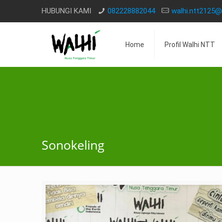
HUBUNGI KAMI
082228882044
walhi.ntt2125
Home
Profil Walhi NTT
Sonokeling