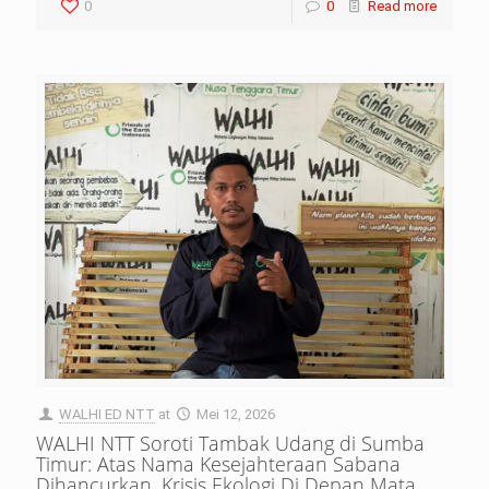
0
0
Read more
WALHI ED NTT
at
Mei 12, 2026
WALHI NTT Soroti Tambak Udang di Sumba
Timur: Atas Nama Kesejahteraan Sabana
Dihancurkan, Krisis Ekologi Di Depan Mata