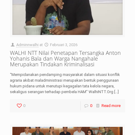
Adminnwalhi
at
Februari 3, 2026
WALHI NTT Nilai Penetapan Tersangka Anton
Yohanis Bala dan Warga Nangahale
Merupakan Tindakan Kriminalisasi
“Mempidanakan pendamping masyarakat dalam situasi konflik
agraria akibat maladministrasi merupakan bentuk penggunaan
hukum pidana untuk menutupi kegagalan tata kelola negara,
sekaligus serangan terhadap pembela HAM” WalhiNTT.Org
[…]
0
0
Read more