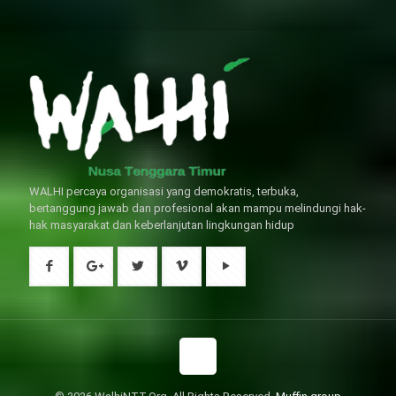
生指導下長期服用威而鋼還是沒有
狀，請應謹慎使用。
問題的。
WALHI percaya organisasi yang demokratis, terbuka,
bertanggung jawab dan profesional akan mampu melindungi hak-
hak masyarakat dan keberlanjutan lingkungan hidup