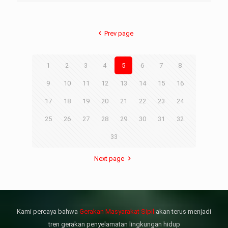
Prev page
LHI Desak
1
2
3
4
5
6
7
8
datangan masyarakat dua desa
9
10
11
12
13
14
15
16
rsebut bukan merupakan
datangan pertama ke
17
18
19
20
21
22
23
24
menterian ATR/ BPN. Warga
25
26
27
28
29
30
31
32
rharap kunjungan kali ini membuat
menterian ATR/BPN
33
mprioritaskan penyelesaian
flik agraria di desa mereka.
壯陽藥台灣購物
犀利士壯陽藥線上購買
Next page
但俗話說“是藥三分毒”，另外從
晚睡熬夜、睡眠過少會影響心臟
個人情感來說不管是ED患者自己還
健康、動脈血管健康，使心臟動泵
是其性伴侶，對長期依靠威而鋼支
出血液的力量變弱，血管動脈老化
撐性生活肯定都是非常不滿意的，
變窄，從而引起器質性勃起功能障
Kami percaya bahwa
Gerakan Masyarakat Sipil
akan terus menjadi
威而鋼
礙（陽痿）。
, 因此只要了解避免了以上禁
犀利士
的副作用類
忌症，現有的臨床經驗來看，在醫
似，所以亦會加重犀利士副作用症
tren gerakan penyelamatan lingkungan hidup