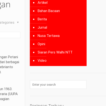
gan
Artikel
Bahan Bacaan
Berita
ategories
Jurnal
Nusa Tertawa
Opini
Siaran Pers Walhi NTT
ngan Petani
Video
ari berbagai
ebrianto
.
un 1963.
raria (UUPA
bagian
Poringan Terbaru