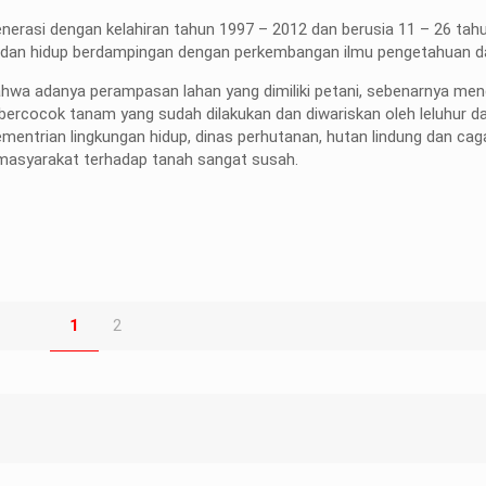
erasi dengan kelahiran tahun 1997 – 2012 dan berusia 11 – 26 tah
a dan hidup berdampingan dengan perkembangan ilmu pengetahuan da
hwa adanya perampasan lahan yang dimiliki petani, sebenarnya men
n bercocok tanam yang sudah dilakukan dan diwariskan oleh leluhur d
ementrian lingkungan hidup, dinas perhutanan, hutan lindung dan ca
 masyarakat terhadap tanah sangat susah.
1
2