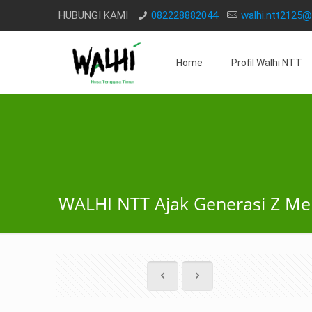
HUBUNGI KAMI
082228882044
walhi.ntt2125
Home
Profil Walhi NTT
WALHI NTT Ajak Generasi Z Mel