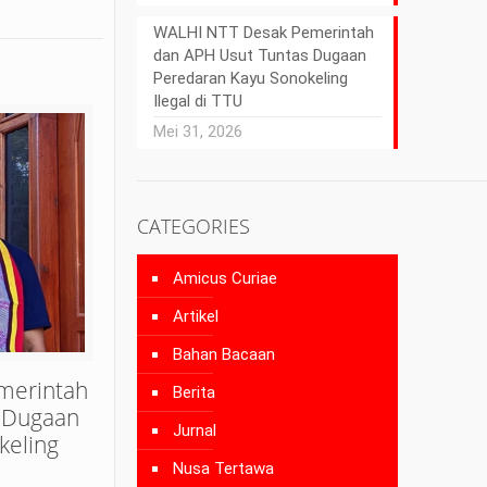
WALHI NTT Desak Pemerintah
dan APH Usut Tuntas Dugaan
Peredaran Kayu Sonokeling
Ilegal di TTU
Mei 31, 2026
CATEGORIES
Amicus Curiae
Artikel
Bahan Bacaan
merintah
Berita
 Dugaan
Jurnal
keling
Nusa Tertawa