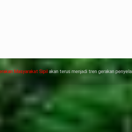
terian ATR/
nyelesaian
靠威而鋼支撐性
管動脈老化變
，在醫生指導下
作用症狀，請應
erakan Masyarakat Sipil
akan terus menjadi tren gerakan penyela