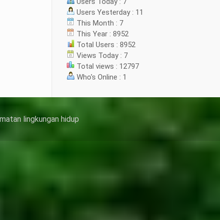
Users Today : 7
Users Yesterday : 11
This Month : 7
This Year : 8952
Total Users : 8952
Views Today : 7
Total views : 12797
Who's Online : 1
matan lingkungan hidup