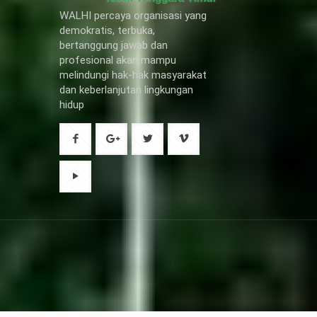
WALHI percaya organisasi yang
demokratis, terbuka,
bertanggung jawab dan
profesional akan mampu
melindungi hak-hak masyarakat
dan keberlanjutan lingkungan
hidup