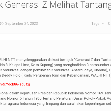
k Generasi Z Melihat Tantan
September 24, 2023
Tags
C
ALHI NTT menyelenggarakan diskusi bertajuk “Generasi Z dan Tanta
No.8, Kelapa Lima, Kota Kupang) yang menghadirkan 3 narasumber d
mu Komunikasi dengan peminatan Komunikasi Antarbudaya, Undana), F
n Deddy Holo ( Kadiv Perubahan Iklim dan Kebencanaan, WALHI NTT)
=hRcYdcb86-zc0f2j
sional dalam keputusan Presiden Republik Indonesia Nomor 169 Tah
dang Nomor 5 Tahun 1960 tentang Peraturan Dasar Pokok-Pokok Ag
tur agraria Indonesia yang timpang dan sarat akan kepentingan se