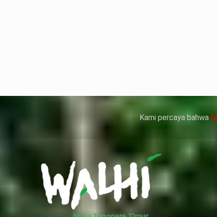
but bukan merupakan kedatangan pertama ke Kemen
ni membuat Kementerian ATR/BPN memprioritaskan pe
人情感來說不管是ED患者自己還是其性伴侶，對長期依
、動脈血管健康，使心臟動泵出血液的力量變弱，血
痿）。
 因此只要了解避免了以上禁忌症，現有的臨床經驗來看
犀利士
的副作用類似，所以亦會加重犀利士副
Kami percaya bahwa
G