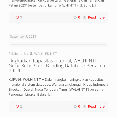
menyelenggarakan diskusi bertajuk “Generasi Z dan Tantangan
Petani 2023” bertempat di kantor WALHI NTT ( Jl. Bung
[…]
3
0
Read more
September 9, 2023
Published by
WALHI ED NTT
Tingkatkan Kapasitas Internal, WALHI NTT
Gelar Kelas Studi Banding Database Bersama
PIKUL
KUPANG, WALHI NTT – Dalam rangka meningkatkan kapasitas
manajerial sistem database, Wahana Lingkungan Hidup Indonesia
Eksekutif Daerah Nusa Tenggara Timur (WALHI NTT) bersama
Penguatan Lingkar Belajar
[…]
2
0
Read more