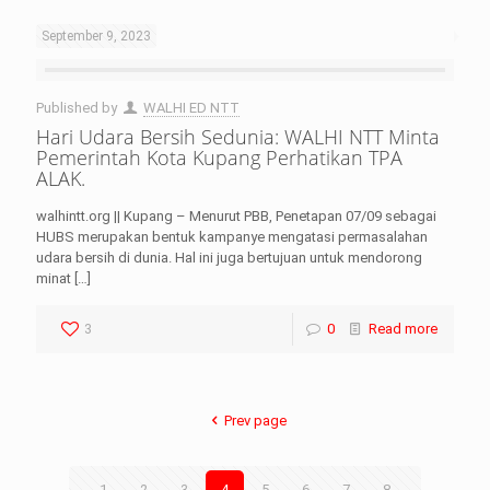
September 9, 2023
Published by
WALHI ED NTT
Hari Udara Bersih Sedunia: WALHI NTT Minta
Pemerintah Kota Kupang Perhatikan TPA
ALAK.
walhintt.org || Kupang – Menurut PBB, Penetapan 07/09 sebagai
HUBS merupakan bentuk kampanye mengatasi permasalahan
udara bersih di dunia. Hal ini juga bertujuan untuk mendorong
minat
[…]
3
0
Read more
Prev page
LHI Desak
1
2
3
4
5
6
7
8