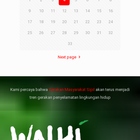
datangan masyarakat dua desa
9
10
11
12
13
14
15
16
rsebut bukan merupakan
datangan pertama ke
17
18
19
20
21
22
23
24
menterian ATR/ BPN. Warga
25
26
27
28
29
30
31
32
rharap kunjungan kali ini membuat
menterian ATR/BPN
33
mprioritaskan penyelesaian
flik agraria di desa mereka.
壯陽藥台灣購物
犀利士壯陽藥線上購買
Next page
但俗話說“是藥三分毒”，另外從
晚睡熬夜、睡眠過少會影響心臟
個人情感來說不管是ED患者自己還
健康、動脈血管健康，使心臟動泵
是其性伴侶，對長期依靠威而鋼支
出血液的力量變弱，血管動脈老化
撐性生活肯定都是非常不滿意的，
變窄，從而引起器質性勃起功能障
Kami percaya bahwa
Gerakan Masyarakat Sipil
akan terus menjadi
威而鋼
礙（陽痿）。
, 因此只要了解避免了以上禁
犀利士
的副作用類
忌症，現有的臨床經驗來看，在醫
似，所以亦會加重犀利士副作用症
tren gerakan penyelamatan lingkungan hidup
生指導下長期服用威而鋼還是沒有
狀，請應謹慎使用。
問題的。