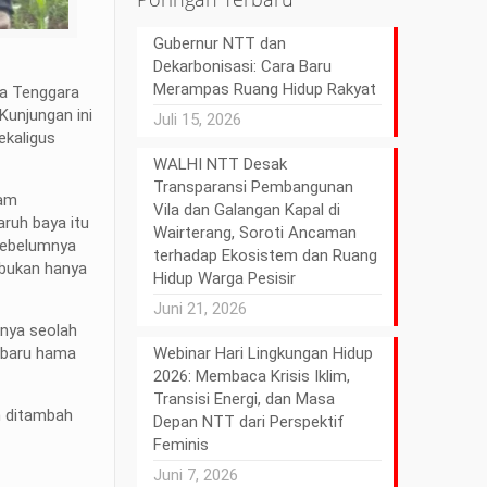
Gubernur NTT dan
Dekarbonisasi: Cara Baru
Merampas Ruang Hidup Rakyat
sa Tenggara
unjungan ini
Juli 15, 2026
ekaligus
WALHI NTT Desak
Transparansi Pembangunan
lam
Vila dan Galangan Kapal di
aruh baya itu
Wairterang, Soroti Ancaman
 sebelumnya
terhadap Ekosistem dan Ruang
 bukan hanya
Hidup Warga Pesisir
Juni 21, 2026
knya seolah
Webinar Hari Lingkungan Hidup
g baru hama
2026: Membaca Krisis Iklim,
Transisi Energi, dan Masa
m ditambah
Depan NTT dari Perspektif
Feminis
Juni 7, 2026