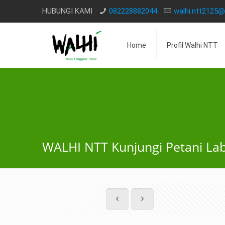
HUBUNGI KAMI
082228882044
walhi.ntt2125
Home
Profil Walhi NTT
WALHI NTT Kunjungi Petani Lab