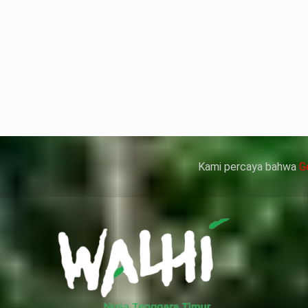
but bukan merupakan kedatangan pertama ke Kemen
ni membuat Kementerian ATR/BPN memprioritaskan pe
人情感來說不管是ED患者自己還是其性伴侶，對長期依
、動脈血管健康，使心臟動泵出血液的力量變弱，血
痿）。
 因此只要了解避免了以上禁忌症，現有的臨床經驗來看
犀利士
的副作用類似，所以亦會加重犀利士副
Kami percaya bahwa
G