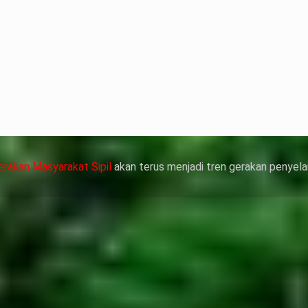
terian ATR/
nyelesaian
靠威而鋼支撐性
管動脈老化變
，在醫生指導下
作用症狀，請應
erakan Masyarakat Sipil
akan terus menjadi tren gerakan penyela