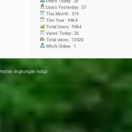
Users Today : 26
Users Yesterday : 57
This Month : 519
This Year : 9464
Total Users : 9464
Views Today : 26
Total views : 13420
Who's Online : 1
matan lingkungan hidup