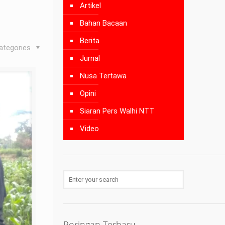
Artikel
Bahan Bacaan
Berita
ategories
Jurnal
Nusa Tertawa
Opini
Siaran Pers Walhi NTT
Video
Poringan Terbaru