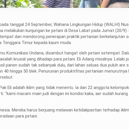
h pada tanggal 24 September, Wahana Lingkungan Hidup (WALHI) Nu
elakukan kunjungan ke petani di Desa Labat pada Jumat (20/9). K
etempat dan mendorong penerapan praktik pertanian berkelanjutan s
sa Tenggara Timur kepada kaum muda.
 Komunikasi Undana, disambut hangat oleh petani setempat. Da
ah krusial yang dihadapi para petani. Eli Adang misalnya. Lelaki p
sil panen sudah tak sebanyak dulu, dari lahan seluas dua puluh are
n 40 hingga 50 blek. Penurunan produktifitas pertanian menurutnya
rsebut.
Pak Eli adalah iklim yang tidak menentu. Ia dan 22 anggota kelompo
ti. “kami macam main judi dengan ini kondisi kaka, aer sudah kuran
onesia. Mereka harus berjuang melawan ketidakpastian terhadap ikli
radaan para petani.