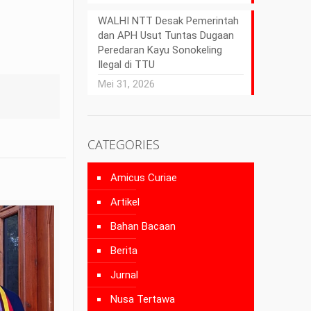
WALHI NTT Desak Pemerintah
dan APH Usut Tuntas Dugaan
Peredaran Kayu Sonokeling
Ilegal di TTU
Mei 31, 2026
CATEGORIES
Amicus Curiae
Artikel
Bahan Bacaan
Berita
Jurnal
Nusa Tertawa