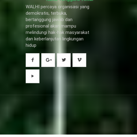
WALHI percaya organisasi yang
demokratis, terbuka,
bertanggung jawab dan
profesional akan mampu
melindungi hak-hak masyarakat
dan keberlanjutan lingkungan
hidup