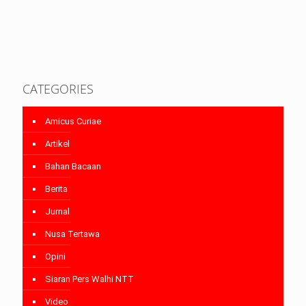
CATEGORIES
Amicus Curiae
Artikel
Bahan Bacaan
Berita
Jurnal
Nusa Tertawa
Opini
Siaran Pers Walhi NTT
Video