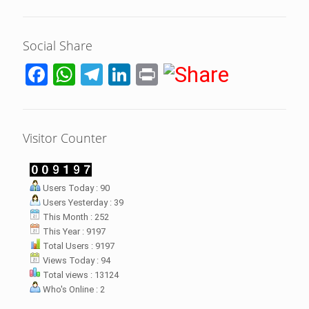
Social Share
Facebook
WhatsApp
Telegram
LinkedIn
Print
Visitor Counter
LHI Desak
Users Today : 90
datangan masyarakat dua desa
Users Yesterday : 39
rsebut bukan merupakan
datangan pertama ke
This Month : 252
menterian ATR/ BPN. Warga
This Year : 9197
rharap kunjungan kali ini membuat
Total Users : 9197
menterian ATR/BPN
Views Today : 94
mprioritaskan penyelesaian
Total views : 13124
flik agraria di desa mereka.
Who's Online : 2
壯陽藥台灣購物
犀利士壯陽藥線上購買