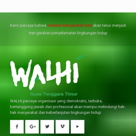
但俗話說“是藥三分毒”，另外從
晚睡熬夜、睡眠過少會影響心臟
個人情感來說不管是ED患者自己還
健康、動脈血管健康，使心臟動泵
是其性伴侶，對長期依靠威而鋼支
出血液的力量變弱，血管動脈老化
撐性生活肯定都是非常不滿意的，
變窄，從而引起器質性勃起功能障
Kami percaya bahwa
Gerakan Masyarakat Sipil
akan terus menjadi
威而鋼
礙（陽痿）。
, 因此只要了解避免了以上禁
犀利士
的副作用類
忌症，現有的臨床經驗來看，在醫
似，所以亦會加重犀利士副作用症
tren gerakan penyelamatan lingkungan hidup
生指導下長期服用威而鋼還是沒有
狀，請應謹慎使用。
問題的。
WALHI percaya organisasi yang demokratis, terbuka,
bertanggung jawab dan profesional akan mampu melindungi hak-
hak masyarakat dan keberlanjutan lingkungan hidup