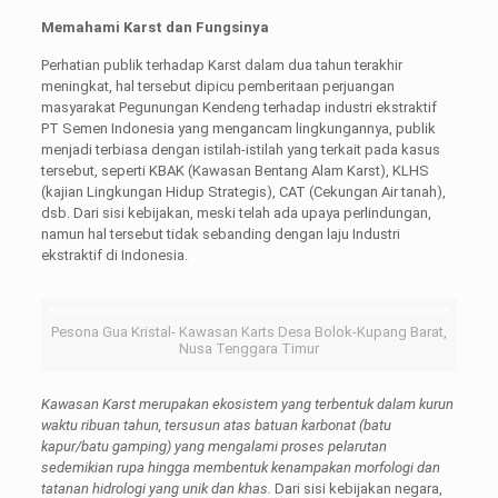
Memahami Karst dan Fungsinya
Perhatian publik terhadap Karst dalam dua tahun terakhir
meningkat, hal tersebut dipicu pemberitaan perjuangan
masyarakat Pegunungan Kendeng terhadap industri ekstraktif
PT Semen Indonesia yang mengancam lingkungannya, publik
menjadi terbiasa dengan istilah-istilah yang terkait pada kasus
tersebut, seperti KBAK (Kawasan Bentang Alam Karst), KLHS
(kajian Lingkungan Hidup Strategis), CAT (Cekungan Air tanah),
dsb. Dari sisi kebijakan, meski telah ada upaya perlindungan,
namun hal tersebut tidak sebanding dengan laju Industri
ekstraktif di Indonesia.
Pesona Gua Kristal- Kawasan Karts Desa Bolok-Kupang Barat,
Nusa Tenggara Timur
Kawasan Karst merupakan ekosist
em yang terbentuk dalam kurun
waktu ribuan tahun, tersusun atas batuan karbonat (batu
kapur/batu gamping) yang mengalami proses pelarutan
sedemikian rupa hingga membentuk kenampakan morfologi dan
tatanan hidrologi yang unik dan khas.
Dari sisi kebijakan negara,