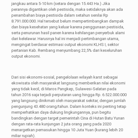
jangkau antara 5-10 km (setara dengan 15.443 Ha.) Jika
perannya digantikan oleh pestisida, maka setidaknya akan ada
penambahan biaya pestisida dalam setahun senilai Rp
8.791.000.000. Hal tersebut belum mempertimbangkan dampak
dan biaya kesehatan yang keluar karena penggunaan pestisida,
serta penurunan hasil panen karena kehilangan penyerbuk alami
dari kelelawar. Harusnya hal ini menjadi pertimbangan utama,
mengingat berdasar estimasi output ekonomi KLHS I, sektor
pertanian Kab. Rembang menyumbang 22,5% dari keseluruhan
output ekonomi.
Dari sisi ekonomi-sosial, pengelolaan wilayah karst sebagai
ekowisata oleh masyarakat langsung memberikan nilai ekonomi
yang tidak kecil, di Maros Pangkep, Sulawesi-Selatan pada
tahun 2016 saja terjadi perputaran uang hingga Rp. 6.522.000.000
yang langsung dinikmati oleh masyarakat sekitar, dengan jumlah
pengunjung 43.480 orang/tahun. Dalam konteks ini penting tetap
memperhatikan daya dukung lingkungannya, pun begitu
bandingkan dengan target pemerintah Cina di Hutan Batu Yunan
dengan rata-rata kunjungan 2 juta orang yang pada 2020
menargetkan pemasukan hingga 10 Juta Yuan (kurang lebih 20
miliar rupiah).