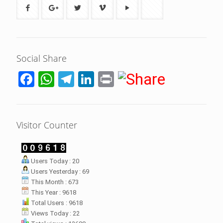
Social Share
Facebook
WhatsApp
Telegram
LinkedIn
Print
Visitor Counter
LHI Desak
Users Today : 20
datangan masyarakat dua desa
Users Yesterday : 69
rsebut bukan merupakan
datangan pertama ke
This Month : 673
menterian ATR/ BPN. Warga
This Year : 9618
rharap kunjungan kali ini membuat
Total Users : 9618
menterian ATR/BPN
Views Today : 22
mprioritaskan penyelesaian