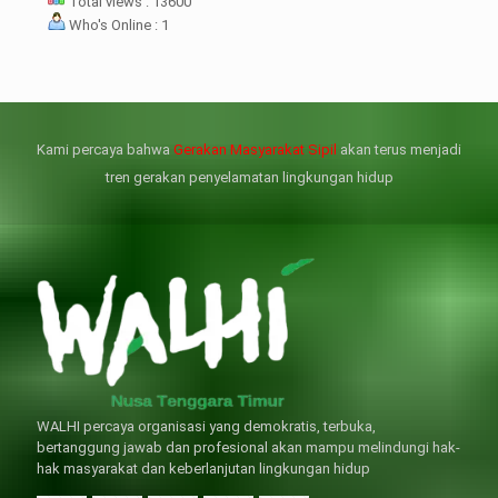
Total views : 13600
flik agraria di desa mereka.
Who's Online : 1
壯陽藥台灣購物
犀利士壯陽藥線上購買
但俗話說“是藥三分毒”，另外從
晚睡熬夜、睡眠過少會影響心臟
個人情感來說不管是ED患者自己還
健康、動脈血管健康，使心臟動泵
是其性伴侶，對長期依靠威而鋼支
出血液的力量變弱，血管動脈老化
撐性生活肯定都是非常不滿意的，
變窄，從而引起器質性勃起功能障
Kami percaya bahwa
Gerakan Masyarakat Sipil
akan terus menjadi
威而鋼
礙（陽痿）。
, 因此只要了解避免了以上禁
犀利士
的副作用類
忌症，現有的臨床經驗來看，在醫
似，所以亦會加重犀利士副作用症
tren gerakan penyelamatan lingkungan hidup
生指導下長期服用威而鋼還是沒有
狀，請應謹慎使用。
問題的。
WALHI percaya organisasi yang demokratis, terbuka,
bertanggung jawab dan profesional akan mampu melindungi hak-
hak masyarakat dan keberlanjutan lingkungan hidup