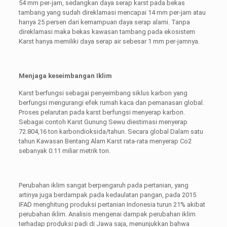
54 mm per-jam, sedangkan daya serap karst pada bekas
tambang yang sudah direklamasi mencapai 14 mm per-jam atau
hanya 25 persen dari kemampuan daya serap alami. Tanpa
direklamasi maka bekas kawasan tambang pada ekosistem
Karst hanya memiliki daya serap air sebesar 1 mm per-jamnya.
Menjaga keseimbangan Iklim
Karst berfungsi sebagai penyeimbang siklus karbon yang
berfungsi mengurangi efek rumah kaca dan pemanasan global.
Proses pelarutan pada karst berfungsi menyerap karbon.
Sebagai contoh Karst Gunung Sewu diestimasi menyerap
72.804,16 ton karbondioksida/tahun. Secara global Dalam satu
tahun Kawasan Bentang Alam Karst rata-rata menyerap Co2
sebanyak 0.11 miliar metrik ton.
Perubahan iklim sangat berpengaruh pada pertanian, yang
artinya juga berdampak pada kedaulatan pangan, pada 2015
IFAD menghitung produksi pertanian Indonesia turun 21% akibat
perubahan iklim. Analisis mengenai dampak perubahan iklim
terhadap produksi padi di Jawa saja, menunjukkan bahwa