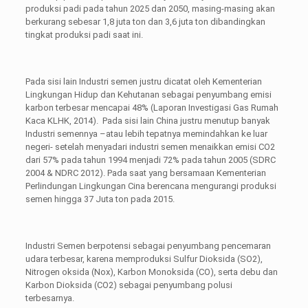
produksi padi pada tahun 2025 dan 2050, masing-masing akan
berkurang sebesar 1,8 juta ton dan 3,6 juta ton dibandingkan
tingkat produksi padi saat ini.
Pada sisi lain Industri semen justru dicatat oleh Kementerian
Lingkungan Hidup dan Kehutanan sebagai penyumbang emisi
karbon terbesar mencapai 48% (Laporan Investigasi Gas Rumah
Kaca KLHK, 2014). Pada sisi lain China justru menutup banyak
Industri semennya –atau lebih tepatnya memindahkan ke luar
negeri- setelah menyadari industri semen menaikkan emisi CO2
dari 57% pada tahun 1994 menjadi 72% pada tahun 2005 (SDRC
2004 & NDRC 2012). Pada saat yang bersamaan Kementerian
Perlindungan Lingkungan Cina berencana mengurangi produksi
semen hingga 37 Juta ton pada 2015.
Industri Semen berpotensi sebagai penyumbang pencemaran
udara terbesar, karena memproduksi Sulfur Dioksida (SO2),
Nitrogen oksida (Nox), Karbon Monoksida (CO), serta debu dan
Karbon Dioksida (CO2) sebagai penyumbang polusi
terbesarnya.