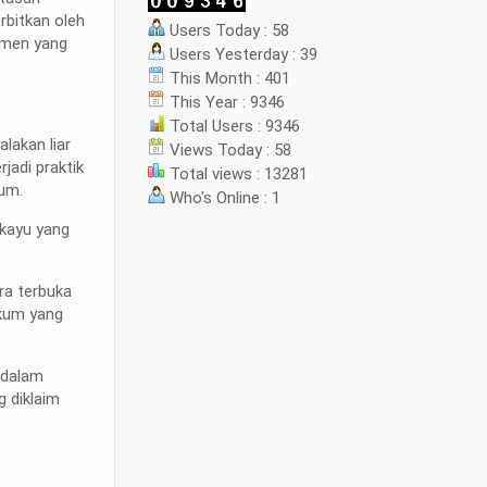
rbitkan oleh
Users Today : 58
umen yang
Users Yesterday : 39
This Month : 401
This Year : 9346
Total Users : 9346
lakan liar
Views Today : 58
jadi praktik
Total views : 13281
kum.
Who's Online : 1
 kayu yang
ra terbuka
ukum yang
 dalam
g diklaim