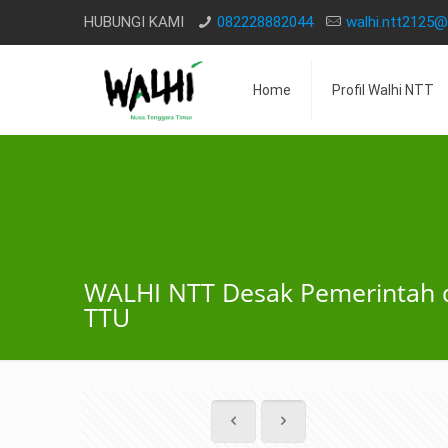
HUBUNGI KAMI
082228882044
walhi.ntt2125
Home
Profil Walhi NTT
WALHI NTT Desak Pemerintah d
TTU