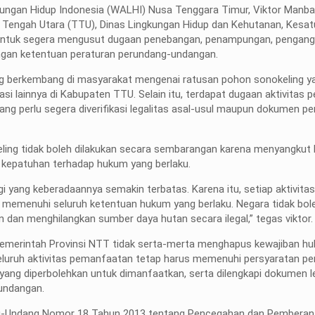
ngan Hidup Indonesia (WALHI) Nusa Tenggara Timur, Viktor Manba
 Tengah Utara (TTU), Dinas Lingkungan Hidup dan Kehutanan, Kesa
 untuk segera mengusut dugaan penebangan, penampungan, pengang
engan ketentuan peraturan perundang-undangan.
g berkembang di masyarakat mengenai ratusan pohon sonokeling y
asi lainnya di Kabupaten TTU. Selain itu, terdapat dugaan aktivita
ng perlu segera diverifikasi legalitas asal-usul maupun dokumen p
ing tidak boleh dilakukan secara sembarangan karena menyangkut k
ta kepatuhan terhadap hukum yang berlaku.
i yang keberadaannya semakin terbatas. Karena itu, setiap aktivita
memenuhi seluruh ketentuan hukum yang berlaku. Negara tidak bol
 dan menghilangkan sumber daya hutan secara ilegal,” tegas viktor.
emerintah Provinsi NTT tidak serta-merta menghapus kewajiban hu
luruh aktivitas pemanfaatan tetap harus memenuhi persyaratan per
ang diperbolehkan untuk dimanfaatkan, serta dilengkapi dokumen le
undangan.
ang-Undang Nomor 18 Tahun 2013 tentang Pencegahan dan Pembera