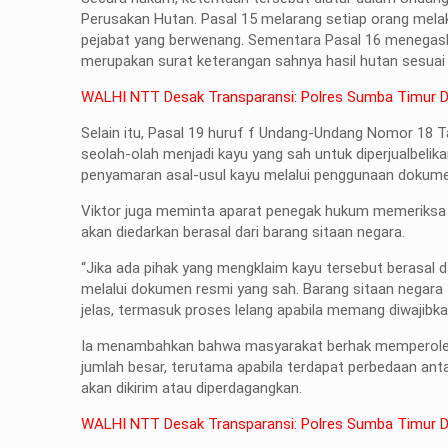
Perusakan Hutan. Pasal 15 melarang setiap orang mela
pejabat yang berwenang. Sementara Pasal 16 menegask
merupakan surat keterangan sahnya hasil hutan sesua
WALHI NTT Desak Transparansi: Polres Sumba Timur Di
Selain itu, Pasal 19 huruf f Undang-Undang Nomor 18 
seolah-olah menjadi kayu yang sah untuk diperjualbelika
penyamaran asal-usul kayu melalui penggunaan dokumen
Viktor juga meminta aparat penegak hukum memeriksa s
akan diedarkan berasal dari barang sitaan negara.
“Jika ada pihak yang mengklaim kayu tersebut berasal d
melalui dokumen resmi yang sah. Barang sitaan negara
jelas, termasuk proses lelang apabila memang diwajibkan
Ia menambahkan bahwa masyarakat berhak memperoleh 
jumlah besar, terutama apabila terdapat perbedaan anta
akan dikirim atau diperdagangkan.
WALHI NTT Desak Transparansi: Polres Sumba Timur Di