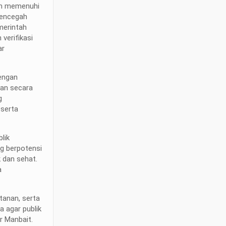
um memenuhi
 mencegah
merintah
verifikasi
ar
engan
an secara
g
 serta
lik
ng berpotensi
 dan sehat.
a
tanan, serta
 agar publik
r Manbait.