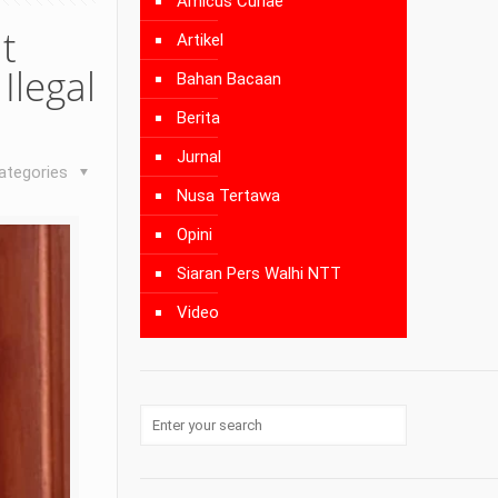
Amicus Curiae
t
Artikel
Ilegal
Bahan Bacaan
Berita
Jurnal
ategories
Nusa Tertawa
Opini
Siaran Pers Walhi NTT
Video