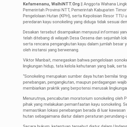
Kefamenanu, W
alhiNTT.Org ||
Anggota Wahana Lingku
Pemerintah Provinsi NTT, Pemerintah Kabupaten Timor
Pengelolaan Hutan (KPH), serta Kepolisian Resor TTU
peredaran kayu sonokeling yang diduga tidak sesuai d
Desakan tersebut disampaikan menyusul informasi yan
telah ditebang di wilayah Desa Oesena dan sejumlah lok
serta rencana pengangkutan kayu dalam jumlah besar ya
oleh instansi yang berwenang.
Viktor Manbait, menegaskan bahwa pengelolaan sonokel
lingkungan hidup, tata kelola kehutanan yang baik, ser
“Sonokeling merupakan sumber daya hutan bernilai tingg
penebangan, pengangkutan, maupun perdagangan wajib 
membiarkan praktik yang berpotensi merusak lingkungan
Menurutnya, pencabutan moratorium sonokeling oleh P
pihak yang melakukan pemanfaatan kayu sonokeling. Se
memastikan lokasi penebangan berada di luar kawasan y
hutan sebagaimana diatur dalam peraturan perundang-
Secara hukum, ketentuan tersebut diatur dalam Und