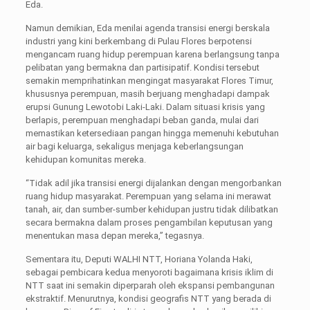
Eda.
Namun demikian, Eda menilai agenda transisi energi berskala
industri yang kini berkembang di Pulau Flores berpotensi
mengancam ruang hidup perempuan karena berlangsung tanpa
pelibatan yang bermakna dan partisipatif. Kondisi tersebut
semakin memprihatinkan mengingat masyarakat Flores Timur,
khususnya perempuan, masih berjuang menghadapi dampak
erupsi Gunung Lewotobi Laki-Laki. Dalam situasi krisis yang
berlapis, perempuan menghadapi beban ganda, mulai dari
memastikan ketersediaan pangan hingga memenuhi kebutuhan
air bagi keluarga, sekaligus menjaga keberlangsungan
kehidupan komunitas mereka.
“Tidak adil jika transisi energi dijalankan dengan mengorbankan
ruang hidup masyarakat. Perempuan yang selama ini merawat
tanah, air, dan sumber-sumber kehidupan justru tidak dilibatkan
secara bermakna dalam proses pengambilan keputusan yang
menentukan masa depan mereka,” tegasnya.
Sementara itu, Deputi WALHI NTT, Horiana Yolanda Haki,
sebagai pembicara kedua menyoroti bagaimana krisis iklim di
NTT saat ini semakin diperparah oleh ekspansi pembangunan
ekstraktif. Menurutnya, kondisi geografis NTT yang berada di