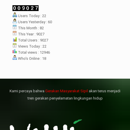
LHI Desak
Users Today : 22
datangan masyarakat dua desa
Users Yesterday : 60
rsebut bukan merupakan
datangan pertama ke
This Month : 82
menterian ATR/ BPN. Warga
This Year : 9027
rharap kunjungan kali ini membuat
Total Users : 9027
menterian ATR/BPN
Views Today : 22
mprioritaskan penyelesaian
Total views : 12946
flik agraria di desa mereka.
Who's Online : 18
壯陽藥台灣購物
犀利士壯陽藥線上購買
但俗話說“是藥三分毒”，另外從
晚睡熬夜、睡眠過少會影響心臟
個人情感來說不管是ED患者自己還
健康、動脈血管健康，使心臟動泵
是其性伴侶，對長期依靠威而鋼支
出血液的力量變弱，血管動脈老化
撐性生活肯定都是非常不滿意的，
變窄，從而引起器質性勃起功能障
Kami percaya bahwa
Gerakan Masyarakat Sipil
akan terus menjadi
威而鋼
礙（陽痿）。
, 因此只要了解避免了以上禁
犀利士
的副作用類
忌症，現有的臨床經驗來看，在醫
似，所以亦會加重犀利士副作用症
tren gerakan penyelamatan lingkungan hidup
生指導下長期服用威而鋼還是沒有
狀，請應謹慎使用。
問題的。