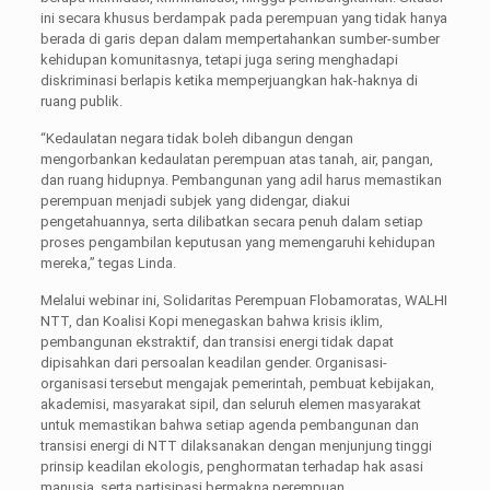
ini secara khusus berdampak pada perempuan yang tidak hanya
berada di garis depan dalam mempertahankan sumber-sumber
kehidupan komunitasnya, tetapi juga sering menghadapi
diskriminasi berlapis ketika memperjuangkan hak-haknya di
ruang publik.
“Kedaulatan negara tidak boleh dibangun dengan
mengorbankan kedaulatan perempuan atas tanah, air, pangan,
dan ruang hidupnya. Pembangunan yang adil harus memastikan
perempuan menjadi subjek yang didengar, diakui
pengetahuannya, serta dilibatkan secara penuh dalam setiap
proses pengambilan keputusan yang memengaruhi kehidupan
mereka,” tegas Linda.
Melalui webinar ini, Solidaritas Perempuan Flobamoratas, WALHI
NTT, dan Koalisi Kopi menegaskan bahwa krisis iklim,
pembangunan ekstraktif, dan transisi energi tidak dapat
dipisahkan dari persoalan keadilan gender. Organisasi-
organisasi tersebut mengajak pemerintah, pembuat kebijakan,
akademisi, masyarakat sipil, dan seluruh elemen masyarakat
untuk memastikan bahwa setiap agenda pembangunan dan
transisi energi di NTT dilaksanakan dengan menjunjung tinggi
prinsip keadilan ekologis, penghormatan terhadap hak asasi
manusia, serta partisipasi bermakna perempuan.