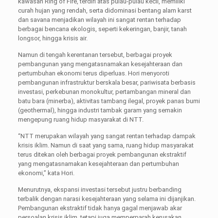
kawasan Ring of Fire, terdiri atas pulau-pulau kecil, memiliki
curah hujan yang rendah, serta didominasi bentang alam karst
dan savana menjadikan wilayah ini sangat rentan terhadap
berbagai bencana ekologis, seperti kekeringan, banjir, tanah
longsor, hingga krisis air.
Namun di tengah kerentanan tersebut, berbagai proyek
pembangunan yang mengatasnamakan kesejahteraan dan
pertumbuhan ekonomi terus diperluas. Hori menyoroti
pembangunan infrastruktur berskala besar, pariwisata berbasis
investasi, perkebunan monokultur, pertambangan mineral dan
batu bara (minerba), aktivitas tambang ilegal, proyek panas bumi
(geothermal), hingga industri tambak garam yang semakin
mengepung ruang hidup masyarakat di NTT.
“NTT merupakan wilayah yang sangat rentan terhadap dampak
krisis iklim. Namun di saat yang sama, ruang hidup masyarakat
terus ditekan oleh berbagai proyek pembangunan ekstraktif
yang mengatasnamakan kesejahteraan dan pertumbuhan
ekonomi,” kata Hori.
Menurutnya, ekspansi investasi tersebut justru berbanding
terbalik dengan narasi kesejahteraan yang selama ini dijanjikan.
Pembangunan ekstraktif tidak hanya gagal menjawab akar
persoalan krisis iklim, tetapi juga memperparah kerusakan