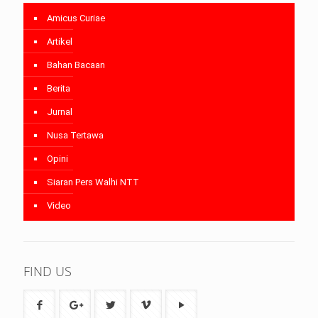
Amicus Curiae
Artikel
Bahan Bacaan
Berita
Jurnal
Nusa Tertawa
Opini
Siaran Pers Walhi NTT
Video
FIND US