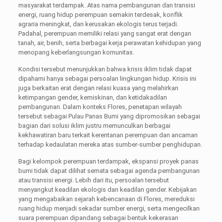
masyarakat terdampak. Atas nama pembangunan dan transisi
energi, ruang hidup perempuan semakin terdesak, konflik
agraria meningkat, dan kerusakan ekologis terus terjadi.
Padahal, perempuan memiliki relasi yang sangat erat dengan
tanah, air, benih, serta berbagai kerja perawatan kehidupan yang
menopang keberlangsungan komunitas.
Kondisi tersebut menunjukkan bahwa krisis iklim tidak dapat
dipahami hanya sebagai persoalan lingkungan hidup. Krisis ini
juga berkaitan erat dengan relasi kuasa yang melahirkan
ketimpangan gender, kemiskinan, dan ketidakadilan
pembangunan. Dalam konteks Flores, penetapan wilayah
tersebut sebagai Pulau Panas Bumi yang dipromosikan sebagai
bagian dari solusi iklim justru memunculkan berbagai
kekhawatiran baru terkait kerentanan perempuan dan ancaman
terhadap kedaulatan mereka atas sumber-sumber penghidupan.
Bagi kelompok perempuan terdampak, ekspansi proyek panas
bumi tidak dapat dilihat semata sebagai agenda pembangunan
atau transisi energi. Lebih dari itu, persoalan tersebut
menyangkut keadilan ekologis dan keadilan gender. Kebijakan
yang mengabaikan sejarah kebencanaan di Flores, mereduksi
ruang hidup menjadi sekadar sumber energi, serta mengecilkan
suara perempuan dipandang sebagai bentuk kekerasan