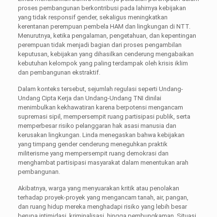
proses pembangunan berkontribusi pada lahirnya kebijakan
yang tidak responsif gender, sekaligus meningkatkan
kerentanan perempuan pembela HAM dan lingkungan di NTT.
Menurutnya, ketika pengalaman, pengetahuan, dan kepentingan
perempuan tidak menjadi bagian dari proses pengambilan
keputusan, kebijakan yang dihasilkan cenderung mengabaikan
kebutuhan kelompok yang paling terdampak oleh krisis iklim
dan pembangunan ekstraktif.
Dalam konteks tersebut, sejumlah regulasi seperti Undang-
Undang Cipta Kerja dan Undang-Undang TNI dinilai
menimbulkan kekhawatiran karena berpotensi mengancam
supremasi sipil, mempersempit ruang partisipasi publik, serta
memperbesar risiko pelanggaran hak asasi manusia dan
kerusakan lingkungan. Linda menegaskan bahwa kebijakan
yang timpang gender cenderung meneguhkan praktik
militerisme yang mempersempit ruang demokrasi dan
menghambat partisipasi masyarakat dalam menentukan arah
pembangunan.
Akibatnya, warga yang menyuarakan kritik atau penolakan
terhadap proyek-proyek yang mengancam tanah, air, pangan,
dan ruang hidup mereka menghadapi risiko yang lebih besar
berupa intimidasi, kriminalisasi, hingga pembungkaman. Situasi