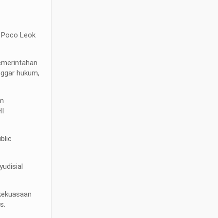
t Poco Leok
emerintahan
nggar hukum,
um
HI
blic
yudisial
 kekuasaan
s.