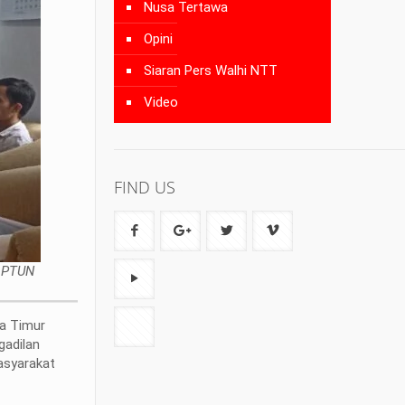
Nusa Tertawa
Opini
Siaran Pers Walhi NTT
Video
FIND US
u PTUN
a Timur
gadilan
asyarakat