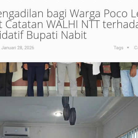
engadilan bagi Warga Poco L
et Catatan WALHI NTT terhad
datif Bupati Nabit
Januari 28, 2026
Tags
C