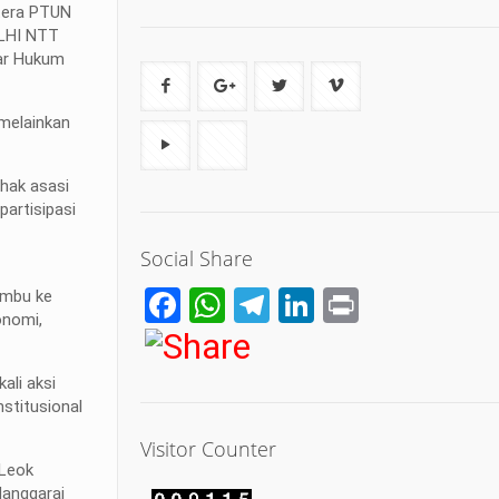
tera PTUN
ALHI NTT
ar Hukum
 melainkan
 hak asasi
partisipasi
Social Share
Facebook
WhatsApp
Telegram
LinkedIn
Print
lumbu ke
onomi,
ali aksi
stitusional
Visitor Counter
 Leok
Manggarai