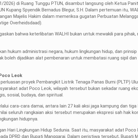
1/2026) di Ruang Tunggu PTUN, disambut langsung oleh Ketua Pani
TUN Kupang Spyendik Bernadus Blegur, S.H. Dalam pertemuan itu, W
angan Majelis Hakim dalam memeriksa gugatan Perbuatan Melangg
tige Overheidsdaad).
gaskan bahwa keterlibatan WALHI bukan untuk mewakili para pihak,
an hukum administrasi negara, hukum lingkungan hidup, dan prinsip
 boleh dijadikan alat pembenaran untuk membatasi ruang sipil dan 
 Poco Leok
cana perluasan proyek Pembangkit Listrik Tenaga Panas Bumi (PLTP) U
syarakat adat Poco Leok, wilayah tersebut bukan sekadar ruang ek
, sosial, budaya, dan spiritual.
i cara-cara damai, antara lain 27 kali aksi jaga kampung dan tiga k
i seluruh rangkaian aksi tersebut merupakan ekspresi sah hak kon
ngkungan hidupnya.
ngan Hari Lingkungan Hidup Sedunia. Saat itu, masyarakat adat Poco
ada DPRD dan Bupati Manggarai. Dalam peristiwa tersebut, Bupati 