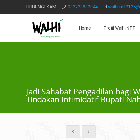
HUBUNGI KAMI
082228882044
walhi.ntt2125
Home
Profil Walhi NTT
Jadi Sahabat Pengadilan bagi 
Tindakan Intimidatif Bupati Nab