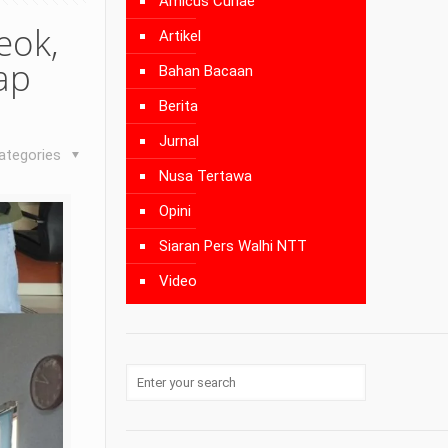
Amicus Curiae
eok,
Artikel
ap
Bahan Bacaan
Berita
Jurnal
ategories
Nusa Tertawa
Opini
Siaran Pers Walhi NTT
Video