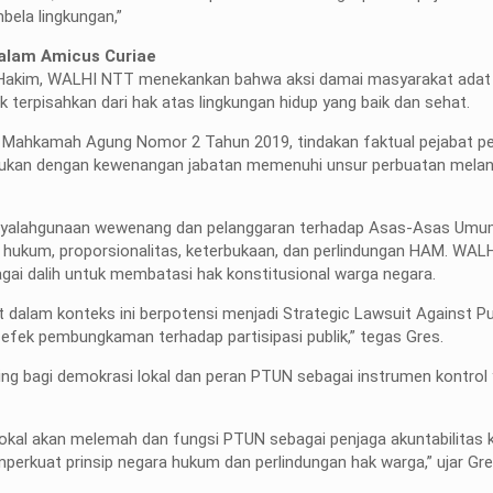
bela lingkungan,”
alam Amicus Curiae
s Hakim, WALHI NTT menekankan bahwa aksi damai masyarakat ada
k terpisahkan dari hak atas lingkungan hidup yang baik dan sehat.
Mahkamah Agung Nomor 2 Tahun 2019, tindakan faktual pejabat p
ilakukan dengan kewenangan jabatan memenuhi unsur perbuatan mela
uk penyalahgunaan wewenang dan pelanggaran terhadap Asas-Asas Um
 hukum, proporsionalitas, keterbukaan, dan perlindungan HAM. WAL
gai dalih untuk membatasi hak konstitusional warga negara.
 dalam konteks ini berpotensi menjadi Strategic Lawsuit Against Pu
efek pembungkaman terhadap partisipasi publik,” tegas Gres.
nting bagi demokrasi lokal dan peran PTUN sebagai instrumen kontrol 
 lokal akan melemah dan fungsi PTUN sebagai penjaga akuntabilitas
emperkuat prinsip negara hukum dan perlindungan hak warga,” ujar Gre