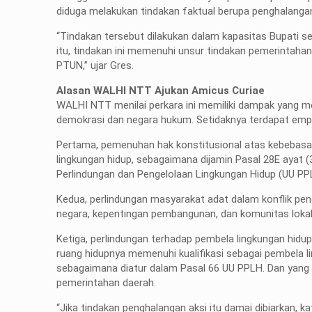
diduga melakukan tindakan faktual berupa penghalangan 
“Tindakan tersebut dilakukan dalam kapasitas Bupati
itu, tindakan ini memenuhi unsur tindakan pemerintaha
PTUN,” ujar Gres.
Alasan WALHI NTT Ajukan Amicus Curiae
WALHI NTT menilai perkara ini memiliki dampak yang m
demokrasi dan negara hukum. Setidaknya terdapat emp
Pertama, pemenuhan hak konstitusional atas kebebasa
lingkungan hidup, sebagaimana dijamin Pasal 28E ayat 
Perlindungan dan Pengelolaan Lingkungan Hidup (UU PP
Kedua, perlindungan masyarakat adat dalam konflik pen
negara, kepentingan pembangunan, dan komunitas lokal
Ketiga, perlindungan terhadap pembela lingkungan h
ruang hidupnya memenuhi kualifikasi sebagai pembela lin
sebagaimana diatur dalam Pasal 66 UU PPLH. Dan yang
pemerintahan daerah.
“Jika tindakan penghalangan aksi itu damai dibiarkan, 