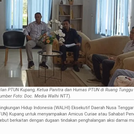
kilan PTUN Kupang, Ketua Panitra dan Humas PTUN di Ruang Tungg
umber Foto: Doc. Media Walhi NTT
).
ingkungan Hidup Indonesia (WALHI) Eksekutif Daerah Nusa Tenggar
TUN) Kupang untuk menyampaikan Amicus Curiae atau Sahabat Pen
but berkaitan dengan dugaan tindakan penghalangan aksi damai m