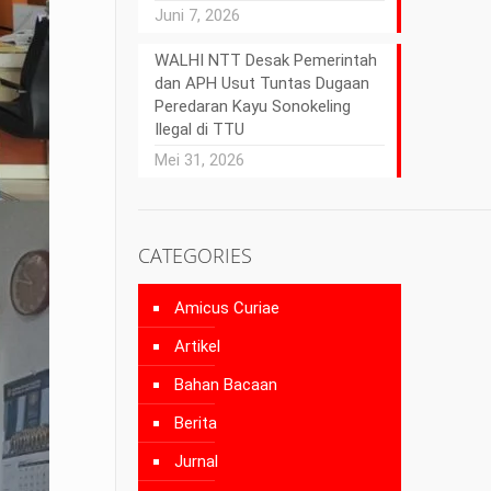
Juni 7, 2026
WALHI NTT Desak Pemerintah
dan APH Usut Tuntas Dugaan
Peredaran Kayu Sonokeling
Ilegal di TTU
Mei 31, 2026
CATEGORIES
Amicus Curiae
Artikel
Bahan Bacaan
Berita
Jurnal