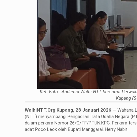
Ket. Foto : Audiensi Walhi NTT bersama Perwa
Kupang (S
WalhiNTT.Org Kupang, 28 Januari 2026 —
Wahana L
(NTT) menyambangi Pengadilan Tata Usaha Negara (P
dalam perkara Nomor 26/G/TF/PTUN.KPG. Perkara terse
adat Poco Leok oleh Bupati Manggarai, Herry Nabit.