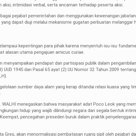
aksi, intimidasi verbal, serta ancaman terhadap peserta aksi.
 sebagai pejabat pemerintahan dan menggunakan kewenangan jabatan
n yang dapat diuji melalui mekanisme gugatan perbuatan melanggar 
elampaui kepentingan para pihak karena menyentuh isu-isu fundame
at alasan utama pengajuan amicus curiae.
n menyampaikan pendapat dan partisipasi publik dalam pengambila
(3) UUD 1945 dan Pasal 65 ayat (2) UU Nomor 32 Tahun 2009 tentan
LH).
gelolaan sumber daya alam yang kerap ditandai relasi kuasa yang t
.
idup. WALHI menegaskan bahwa masyarakat adat Poco Leok yang me
gkungan hidup yang wajib dilindungi negara dari segala bentuk intimi
 Keempat, pencegahan preseden buruk dalam praktik penyelenggara
kata Gres, akan menormalisasi pembatasan ruang sipil oleh pejabat d