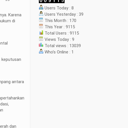
Users Today : 8
Users Yesterday : 39
nya. Karena
This Month : 170
hukum di
This Year : 9115
Total Users : 9115
Views Today : 9
ntal
Total views : 13039
Who's Online : 1
n keputusan
g
impang antara
mpertahankan
dasi,
an
aerah dan