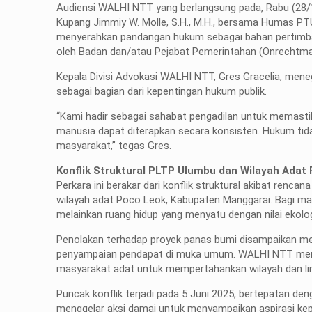
Audiensi WALHI NTT yang berlangsung pada, Rabu (28/
Kupang Jimmiy W. Molle, S.H., M.H., bersama Humas P
menyerahkan pandangan hukum sebagai bahan pertimb
oleh Badan dan/atau Pejabat Pemerintahan (Onrechtma
Kepala Divisi Advokasi WALHI NTT, Gres Gracelia, mene
sebagai bagian dari kepentingan hukum publik.
“Kami hadir sebagai sahabat pengadilan untuk memastik
manusia dapat diterapkan secara konsisten. Hukum tidak
masyarakat,” tegas Gres.
Konflik Struktural PLTP Ulumbu dan Wilayah Adat
Perkara ini berakar dari konflik struktural akibat ren
wilayah adat Poco Leok, Kabupaten Manggarai. Bagi ma
melainkan ruang hidup yang menyatu dengan nilai ekologis
Penolakan terhadap proyek panas bumi disampaikan melalu
penyampaian pendapat di muka umum. WALHI NTT menila
masyarakat adat untuk mempertahankan wilayah dan li
Puncak konflik terjadi pada 5 Juni 2025, bertepatan de
menggelar aksi damai untuk menyampaikan aspirasi kep