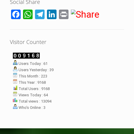
Social Share
Facebook
WhatsApp
Telegram
LinkedIn
Print
Visitor Counter
LHI Desak
Users Today : 61
datangan masyarakat dua desa
Users Yesterday : 39
rsebut bukan merupakan
datangan pertama ke
This Month : 223
menterian ATR/ BPN. Warga
This Year : 9168
rharap kunjungan kali ini membuat
Total Users : 9168
menterian ATR/BPN
Views Today : 64
mprioritaskan penyelesaian
Total views : 13094
flik agraria di desa mereka.
Who's Online : 3
壯陽藥台灣購物
犀利士壯陽藥線上購買
但俗話說“是藥三分毒”，另外從
晚睡熬夜、睡眠過少會影響心臟
個人情感來說不管是ED患者自己還
健康、動脈血管健康，使心臟動泵
是其性伴侶，對長期依靠威而鋼支
出血液的力量變弱，血管動脈老化