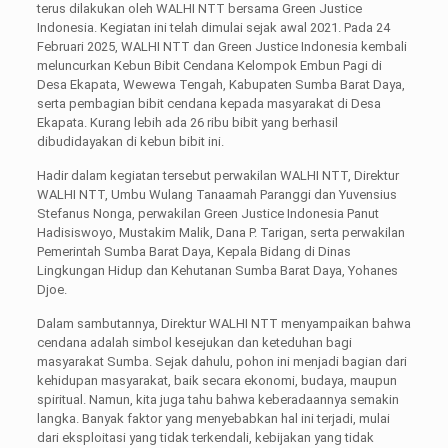
terus dilakukan oleh WALHI NTT bersama Green Justice
Indonesia. Kegiatan ini telah dimulai sejak awal 2021. Pada 24
Februari 2025, WALHI NTT dan Green Justice Indonesia kembali
meluncurkan Kebun Bibit Cendana Kelompok Embun Pagi di
Desa Ekapata, Wewewa Tengah, Kabupaten Sumba Barat Daya,
serta pembagian bibit cendana kepada masyarakat di Desa
Ekapata. Kurang lebih ada 26 ribu bibit yang berhasil
dibudidayakan di kebun bibit ini.
Hadir dalam kegiatan tersebut perwakilan WALHI NTT, Direktur
WALHI NTT, Umbu Wulang Tanaamah Paranggi dan Yuvensius
Stefanus Nonga, perwakilan Green Justice Indonesia Panut
Hadisiswoyo, Mustakim Malik, Dana P. Tarigan, serta perwakilan
Pemerintah Sumba Barat Daya, Kepala Bidang di Dinas
Lingkungan Hidup dan Kehutanan Sumba Barat Daya, Yohanes
Djoe.
Dalam sambutannya, Direktur WALHI NTT menyampaikan bahwa
cendana adalah simbol kesejukan dan keteduhan bagi
masyarakat Sumba. Sejak dahulu, pohon ini menjadi bagian dari
kehidupan masyarakat, baik secara ekonomi, budaya, maupun
spiritual. Namun, kita juga tahu bahwa keberadaannya semakin
langka. Banyak faktor yang menyebabkan hal ini terjadi, mulai
dari eksploitasi yang tidak terkendali, kebijakan yang tidak