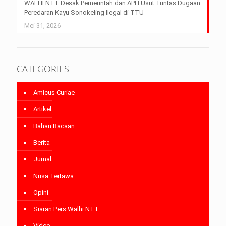
WALHI NTT Desak Pemerintah dan APH Usut Tuntas Dugaan
Peredaran Kayu Sonokeling Ilegal di TTU
Mei 31, 2026
CATEGORIES
Amicus Curiae
Artikel
Bahan Bacaan
Berita
Jurnal
Nusa Tertawa
Opini
Siaran Pers Walhi NTT
Video