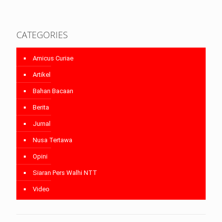
CATEGORIES
Amicus Curiae
Artikel
Bahan Bacaan
Berita
Jurnal
Nusa Tertawa
Opini
Siaran Pers Walhi NTT
Video