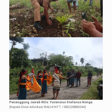
Penanggung Jawab Rilis: Yuvensius Stefanus Nonga
(Kepala Divisi Advokasi WALHI NTT / 082228882044)