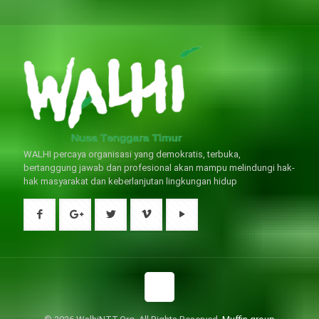
生指導下長期服用威而鋼還是沒有
狀，請應謹慎使用。
問題的。
WALHI percaya organisasi yang demokratis, terbuka,
bertanggung jawab dan profesional akan mampu melindungi hak-
hak masyarakat dan keberlanjutan lingkungan hidup