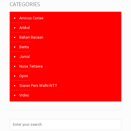
CATEGORIES
Amicus Curiae
Artikel
Bahan Bacaan
Berita
Jurnal
Nusa Tertawa
Opini
Siaran Pers Walhi NTT
Video