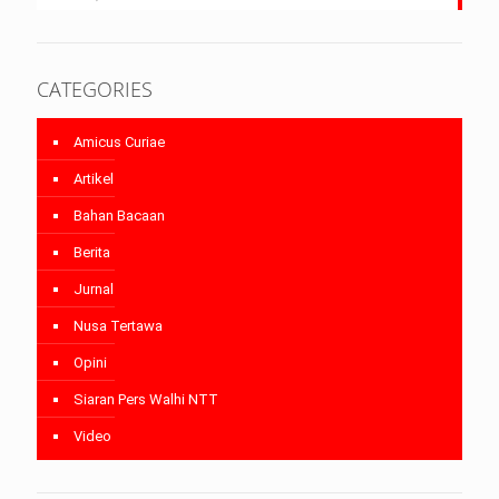
CATEGORIES
Amicus Curiae
Artikel
Bahan Bacaan
Berita
Jurnal
Nusa Tertawa
Opini
Siaran Pers Walhi NTT
Video