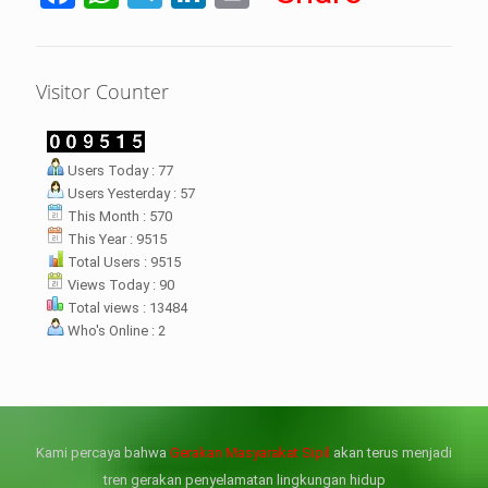
Visitor Counter
LHI Desak
Users Today : 77
datangan masyarakat dua desa
Users Yesterday : 57
rsebut bukan merupakan
datangan pertama ke
This Month : 570
menterian ATR/ BPN. Warga
This Year : 9515
rharap kunjungan kali ini membuat
Total Users : 9515
menterian ATR/BPN
Views Today : 90
mprioritaskan penyelesaian
Total views : 13484
flik agraria di desa mereka.
Who's Online : 2
壯陽藥台灣購物
犀利士壯陽藥線上購買
但俗話說“是藥三分毒”，另外從
晚睡熬夜、睡眠過少會影響心臟
個人情感來說不管是ED患者自己還
健康、動脈血管健康，使心臟動泵
是其性伴侶，對長期依靠威而鋼支
出血液的力量變弱，血管動脈老化
撐性生活肯定都是非常不滿意的，
變窄，從而引起器質性勃起功能障
Kami percaya bahwa
Gerakan Masyarakat Sipil
akan terus menjadi
威而鋼
礙（陽痿）。
, 因此只要了解避免了以上禁
犀利士
的副作用類
忌症，現有的臨床經驗來看，在醫
似，所以亦會加重犀利士副作用症
tren gerakan penyelamatan lingkungan hidup