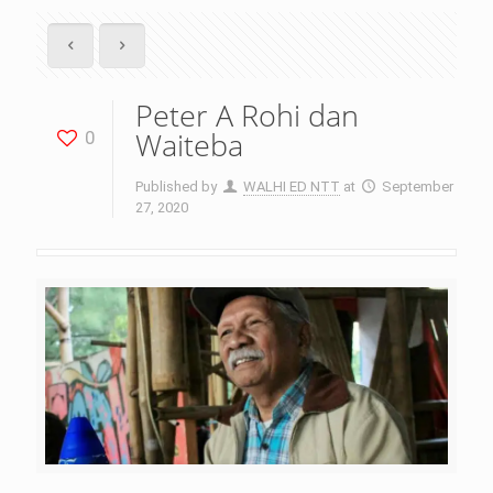
Peter A Rohi dan
Waiteba
0
Published by
WALHI ED NTT
at
September
27, 2020