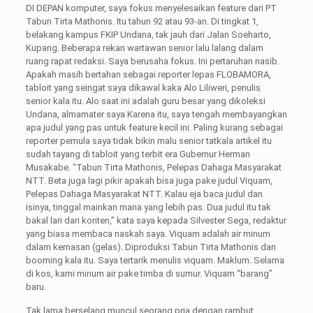
DI DEPAN komputer, saya fokus menyelesaikan feature dari PT
Tabun Tirta Mathonis. Itu tahun 92 atau 93-an. Di tingkat 1,
belakang kampus FKIP Undana, tak jauh dari Jalan Soeharto,
Kupang. Beberapa rekan wartawan senior lalu lalang dalam
ruang rapat redaksi. Saya berusaha fokus. Ini pertaruhan nasib.
Apakah masih bertahan sebagai reporter lepas FLOBAMORA,
tabloit yang seingat saya dikawal kaka Alo Liliweri, penulis
senior kala itu. Alo saat ini adalah guru besar yang dikoleksi
Undana, almamater saya Karena itu, saya tengah membayangkan
apa judul yang pas untuk feature kecil ini. Paling kurang sebagai
reporter pemula saya tidak bikin malu senior tatkala artikel itu
sudah tayang di tabloit yang terbit era Gubernur Herman
Musakabe. “Tabun Tirta Mathonis, Pelepas Dahaga Masyarakat
NTT. Beta juga lagi pikir apakah bisa juga pake judul Viquam,
Pelepas Dahaga Masyarakat NTT. Kalau eja baca judul dan
isinya, tinggal mainkan mana yang lebih pas. Dua judul itu tak
bakal lari dari konten,” kata saya kepada Silvester Sega, redaktur
yang biasa membaca naskah saya. Viquam adalah air minum
dalam kemasan (gelas). Diproduksi Tabun Tirta Mathonis dan
booming kala itu. Saya tertarik menulis viquam. Maklum. Selama
di kos, kami minum air pake timba di sumur. Viquam “barang”
baru.
Tak lama berselang muncul seorang pria dengan rambut