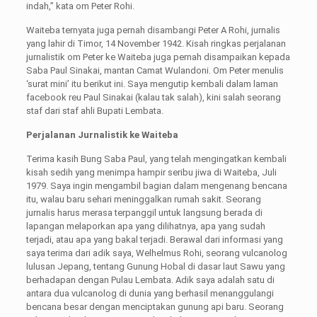
indah,” kata om Peter Rohi.
Waiteba ternyata juga pernah disambangi Peter A Rohi, jurnalis
yang lahir di Timor, 14 November 1942. Kisah ringkas perjalanan
jurnalistik om Peter ke Waiteba juga pernah disampaikan kepada
Saba Paul Sinakai, mantan Camat Wulandoni. Om Peter menulis
‘surat mini’ itu berikut ini. Saya mengutip kembali dalam laman
facebook reu Paul Sinakai (kalau tak salah), kini salah seorang
staf dari staf ahli Bupati Lembata.
Perjalanan Jurnalistik ke Waiteba
Terima kasih Bung Saba Paul, yang telah mengingatkan kembali
kisah sedih yang menimpa hampir seribu jiwa di Waiteba, Juli
1979. Saya ingin mengambil bagian dalam mengenang bencana
itu, walau baru sehari meninggalkan rumah sakit. Seorang
jurnalis harus merasa terpanggil untuk langsung berada di
lapangan melaporkan apa yang dilihatnya, apa yang sudah
terjadi, atau apa yang bakal terjadi. Berawal dari informasi yang
saya terima dari adik saya, Welhelmus Rohi, seorang vulcanolog
lulusan Jepang, tentang Gunung Hobal di dasar laut Sawu yang
berhadapan dengan Pulau Lembata. Adik saya adalah satu di
antara dua vulcanolog di dunia yang berhasil menanggulangi
bencana besar dengan menciptakan gunung api baru. Seorang