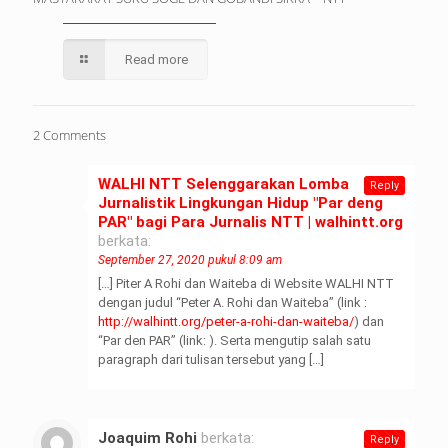
Read more
2 Comments
WALHI NTT Selenggarakan Lomba
Reply
Jurnalistik Lingkungan Hidup "Par deng
PAR" bagi Para Jurnalis NTT | walhintt.org
berkata:
September 27, 2020 pukul 8:09 am
[…] Piter A Rohi dan Waiteba di Website WALHI NTT
dengan judul “Peter A. Rohi dan Waiteba” (link :
http://walhintt.org/peter-a-rohi-dan-waiteba/
) dan
“Par den PAR” (link: ). Serta mengutip salah satu
paragraph dari tulisan tersebut yang […]
Joaquim Rohi
berkata:
Reply