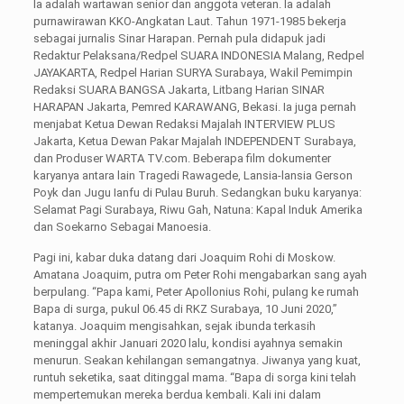
Ia adalah wartawan senior dan anggota veteran. Ia adalah
purnawirawan KKO-Angkatan Laut. Tahun 1971-1985 bekerja
sebagai jurnalis Sinar Harapan. Pernah pula didapuk jadi
Redaktur Pelaksana/Redpel SUARA INDONESIA Malang, Redpel
JAYAKARTA, Redpel Harian SURYA Surabaya, Wakil Pemimpin
Redaksi SUARA BANGSA Jakarta, Litbang Harian SINAR
HARAPAN Jakarta, Pemred KARAWANG, Bekasi. Ia juga pernah
menjabat Ketua Dewan Redaksi Majalah INTERVIEW PLUS
Jakarta, Ketua Dewan Pakar Majalah INDEPENDENT Surabaya,
dan Produser WARTA TV.com. Beberapa film dokumenter
karyanya antara lain Tragedi Rawagede, Lansia-lansia Gerson
Poyk dan Jugu Ianfu di Pulau Buruh. Sedangkan buku karyanya:
Selamat Pagi Surabaya, Riwu Gah, Natuna: Kapal Induk Amerika
dan Soekarno Sebagai Manoesia.
Pagi ini, kabar duka datang dari Joaquim Rohi di Moskow.
Amatana Joaquim, putra om Peter Rohi mengabarkan sang ayah
berpulang. “Papa kami, Peter Apollonius Rohi, pulang ke rumah
Bapa di surga, pukul 06.45 di RKZ Surabaya, 10 Juni 2020,”
katanya. Joaquim mengisahkan, sejak ibunda terkasih
meninggal akhir Januari 2020 lalu, kondisi ayahnya semakin
menurun. Seakan kehilangan semangatnya. Jiwanya yang kuat,
runtuh seketika, saat ditinggal mama. “Bapa di sorga kini telah
mempertemukan mereka berdua kembali. Kali ini dalam