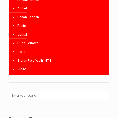
Artikel
Bahan Bacaan
Berita
Jurnal
Nusa Tertawa
Opini
Siaran Pers Walhi NTT
Video