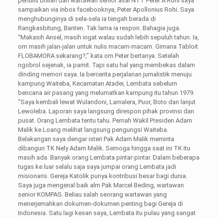
penulis brilian dan wartawan senior asal NTT Peter A Rohi saya
sampaikan via inbox facebooknya, Peter Apollonius Rohi. Saya
menghubunginya di sela-sela ia tengah berada di
Rangkasbitung, Banten. Tak lama ia respon. Bahagia juga.
“Makasih Ansel, masih ingat walau sudah lebih sepuluh tahun. Ia,
om masih jalan-jalan untuk nulis macam-macam. Gimana Tabloit
FLOBAMORA sekarang?,” kata om Peter bertanya. Setelah
ngobrol sejenak, ia pamit. Tapi satu hal yang membekas dalam
dinding memori saya. Ia bercerita perjalanan jurnalistik menuju
kampung Waiteba, Kecamatan Atadei, Lembata sebelum
bencana air pasang yang melumatkan kampung itu tahun 1979.
“Saya kembali lewat Wulandoni, Lamalera, Puor, Boto dan lanjut
Lewoleba. Laporan saya langsung direspon pihak provinsi dan
pusat. Orang Lembata tentu tahu. Pernah Wakil Presiden Adam
Malik ke Loang melihat langsung pengungsi Waiteba.
Belakangan saya dengar isteri Pak Adam Malik meminta
dibangun TK Nely Adam Malik. Semoga hingga saat ini TK itu
masih ada. Banyak orang Lembata pintar-pintar. Dalam beberapa
tugas ke luar selalu saja saya jumpai orang Lembata jadi
misionaris. Gereja Katolik punya kontribusi besar bagi dunia.
Saya juga mengenal baik alm Pak Marcel Beding, wartawan
senior KOMPAS. Beliau salah seorang wartawan yang
menerjemahkan dokumen-dokumen penting bagi Gereja di
Indonesia. Satu lagi kesan saya, Lembata itu pulau yang sangat