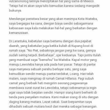
vulcanonolog lainnya menciptakan hal yang sama di Mexico.
Tetapi hal ini akan saya tulis kemudian karena sedang mengedit
bukunya.
Mendengar peristiwa besar yang akan menimpa Kota Waiteba,
saya bergegas ke sana, dengan biaya sendiri sebagaimana
kebiasaan saya kala melakukan hal-hal yang berkaitan dengan
kemanusiaan.
Di Larantuka, kebetulan saya bertemu dengan dua pejabat
daerah, yang kebetulan juga ketika kuliah di Kupang kost di
rumah saya. “No Piet, sebaiknya jangan pergi ke sana, gempa
sudah sering terjadi. Berbahaya”, ujar keduanya. Tapi justru itulah
yang membuat saya “bernafsu” ke Waiteba. Kapal motor yang
menuju Lewoleba hanya ada pada hari pasar. Tetapi di pantai
saya menyewa sebuah perahu berlayar satu, yang saya
kemudikan sendiri menuju pantai terdekat, Loang. Hari telah
malam, saya menginap di rumah Camat Hillarius. Pagi subuh
camat yang berbaik hati mengirim seorang pegawainya
membawa surat-surat ke Lewoleba, tetapi sebenarnya ia ingin
agar saya tidak berjalan sendiri. Hampir siang kami berhenti di
tenda para penyelam mutiara. Kami makan siang di situ dengan
daging kerang mutiara. Lezat sekali. Saat berpamitan saya
dihadiahi sebuah mutiara kecil dari mereka sebagai kenangan.