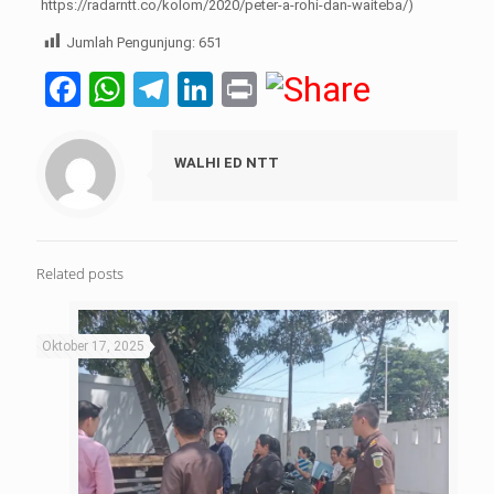
https://radarntt.co/kolom/2020/peter-a-rohi-dan-waiteba/)
Jumlah Pengunjung:
651
Facebook
WhatsApp
Telegram
LinkedIn
Print
WALHI ED NTT
Related posts
Oktober 17, 2025