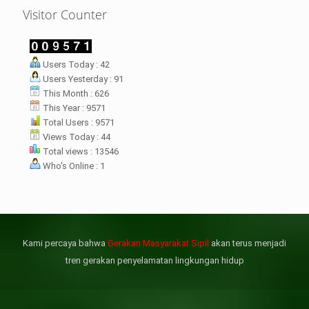
Visitor Counter
LHI Desak
Users Today : 42
datangan masyarakat dua desa
Users Yesterday : 91
rsebut bukan merupakan
datangan pertama ke
This Month : 626
menterian ATR/ BPN. Warga
This Year : 9571
rharap kunjungan kali ini membuat
Total Users : 9571
menterian ATR/BPN
Views Today : 44
mprioritaskan penyelesaian
Total views : 13546
flik agraria di desa mereka.
Who's Online : 1
壯陽藥台灣購物
犀利士壯陽藥線上購買
但俗話說“是藥三分毒”，另外從
晚睡熬夜、睡眠過少會影響心臟
個人情感來說不管是ED患者自己還
健康、動脈血管健康，使心臟動泵
是其性伴侶，對長期依靠威而鋼支
出血液的力量變弱，血管動脈老化
撐性生活肯定都是非常不滿意的，
變窄，從而引起器質性勃起功能障
Kami percaya bahwa
Gerakan Masyarakat Sipil
akan terus menjadi
威而鋼
礙（陽痿）。
, 因此只要了解避免了以上禁
犀利士
的副作用類
忌症，現有的臨床經驗來看，在醫
似，所以亦會加重犀利士副作用症
tren gerakan penyelamatan lingkungan hidup
生指導下長期服用威而鋼還是沒有
狀，請應謹慎使用。
問題的。