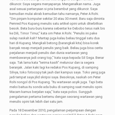
dikuncir. Saya segera menyapanya. Mengenalkan nama. Juga
asal sesuai pertanyaan si pria berambut yang dikuncir. Saya
kemudian mulai akrab kemudian tahu namanya, Peter A Rohi.
“Om pinjam komputer sekitar 20 atau 30 menit. Baru saja diminta
Pemred Pos Kupang menulis satu artikel opini untuk diterbitkan
besok. Beta buru-buru karena sebentar ke Oebobo terus naik bis
ke Dili, Timor Timur,” kata om Peter A Rohi. “Penulis ini pake
sulap naskah kah? Mantap juga kalau beliau tinggal satu dua
hari di Kupang. Mangkali betong (barangkali kita) bisa korek
banyak resep menjadi penulis yang baik. Beliau juga bisa cerita
perjalanan menjadi penulis dan dunia wartawan yang
membawanya jadi orang top,” kata saya kepada Sil Sega. Benar
saja. Tak lama kata “terima kasih” meluncur dan ia segera
beranjak. Jalan kaki lagi ke redaksi Pos Kupang, di samping
Silvya, toko fotocopy tak jauh dari kampus saya. Toko yang juga
jadi tempat saya jilid skripsi saya. Besoknya, naskah om Peter
Rohi nongol di Pos Kupang. “Itu wartawan asyik juga. Tapi beta
meloi baitua itu sonde ada buku di samping saat menulis opini.
Macam kamus berjalan saja,” kata saya polos. Sungguh
pengalaman pertama bertemu dengan seorang wartawan yang
menulis opini tak lebih dari satu jam.
Pada 18 Desember 2010, pengalaman perjumpaan dengan