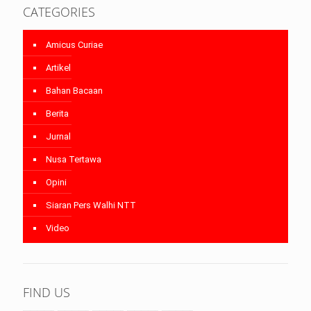
CATEGORIES
Amicus Curiae
Artikel
Bahan Bacaan
Berita
Jurnal
Nusa Tertawa
Opini
Siaran Pers Walhi NTT
Video
FIND US