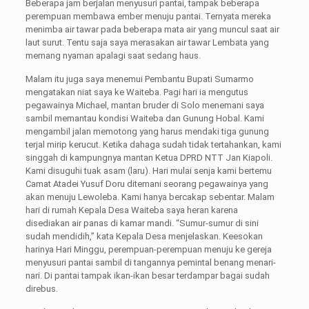
Beberapa jam berjalan menyusuri pantai, tampak beberapa
perempuan membawa ember menuju pantai. Ternyata mereka
menimba air tawar pada beberapa mata air yang muncul saat air
laut surut. Tentu saja saya merasakan air tawar Lembata yang
memang nyaman apalagi saat sedang haus.
Malam itu juga saya menemui Pembantu Bupati Sumarmo
mengatakan niat saya ke Waiteba. Pagi hari ia mengutus
pegawainya Michael, mantan bruder di Solo menemani saya
sambil memantau kondisi Waiteba dan Gunung Hobal. Kami
mengambil jalan memotong yang harus mendaki tiga gunung
terjal mirip kerucut. Ketika dahaga sudah tidak tertahankan, kami
singgah di kampungnya mantan Ketua DPRD NTT Jan Kiapoli.
Kami disuguhi tuak asam (laru). Hari mulai senja kami bertemu
Camat Atadei Yusuf Doru ditemani seorang pegawainya yang
akan menuju Lewoleba. Kami hanya bercakap sebentar. Malam
hari di rumah Kepala Desa Waiteba saya heran karena
disediakan air panas di kamar mandi. “Sumur-sumur di sini
sudah mendidih,” kata Kepala Desa menjelaskan. Keesokan
harinya Hari Minggu, perempuan-perempuan menuju ke gereja
menyusuri pantai sambil di tangannya pemintal benang menari-
nari. Di pantai tampak ikan-ikan besar terdampar bagai sudah
direbus.