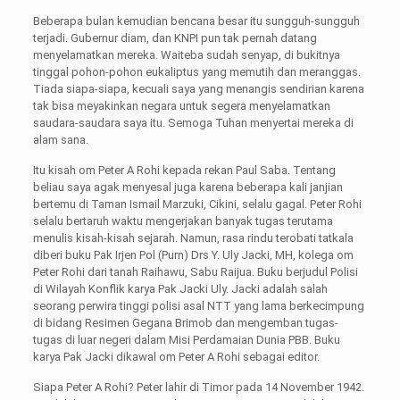
Beberapa bulan kemudian bencana besar itu sungguh-sungguh
terjadi. Gubernur diam, dan KNPI pun tak pernah datang
menyelamatkan mereka. Waiteba sudah senyap, di bukitnya
tinggal pohon-pohon eukaliptus yang memutih dan meranggas.
Tiada siapa-siapa, kecuali saya yang menangis sendirian karena
tak bisa meyakinkan negara untuk segera menyelamatkan
saudara-saudara saya itu. Semoga Tuhan menyertai mereka di
alam sana.
Itu kisah om Peter A Rohi kepada rekan Paul Saba. Tentang
beliau saya agak menyesal juga karena beberapa kali janjian
bertemu di Taman Ismail Marzuki, Cikini, selalu gagal. Peter Rohi
selalu bertaruh waktu mengerjakan banyak tugas terutama
menulis kisah-kisah sejarah. Namun, rasa rindu terobati tatkala
diberi buku Pak Irjen Pol (Purn) Drs Y. Uly Jacki, MH, kolega om
Peter Rohi dari tanah Raihawu, Sabu Raijua. Buku berjudul Polisi
di Wilayah Konflik karya Pak Jacki Uly. Jacki adalah salah
seorang perwira tinggi polisi asal NTT yang lama berkecimpung
di bidang Resimen Gegana Brimob dan mengemban tugas-
tugas di luar negeri dalam Misi Perdamaian Dunia PBB. Buku
karya Pak Jacki dikawal om Peter A Rohi sebagai editor.
Siapa Peter A Rohi? Peter lahir di Timor pada 14 November 1942.