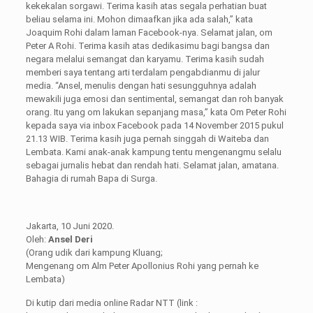
kekekalan sorgawi. Terima kasih atas segala perhatian buat
beliau selama ini. Mohon dimaafkan jika ada salah,” kata
Joaquim Rohi dalam laman Facebook-nya. Selamat jalan, om
Peter A Rohi. Terima kasih atas dedikasimu bagi bangsa dan
negara melalui semangat dan karyamu. Terima kasih sudah
memberi saya tentang arti terdalam pengabdianmu di jalur
media. “Ansel, menulis dengan hati sesungguhnya adalah
mewakili juga emosi dan sentimental, semangat dan roh banyak
orang. Itu yang om lakukan sepanjang masa,” kata Om Peter Rohi
kepada saya via inbox Facebook pada 14 November 2015 pukul
21.13 WIB. Terima kasih juga pernah singgah di Waiteba dan
Lembata. Kami anak-anak kampung tentu mengenangmu selalu
sebagai jurnalis hebat dan rendah hati. Selamat jalan, amatana.
Bahagia di rumah Bapa di Surga.
Jakarta, 10 Juni 2020.
Oleh:
Ansel Deri
(Orang udik dari kampung Kluang;
Mengenang om Alm Peter Apollonius Rohi yang pernah ke
Lembata)
Di kutip dari media online Radar NTT (link :