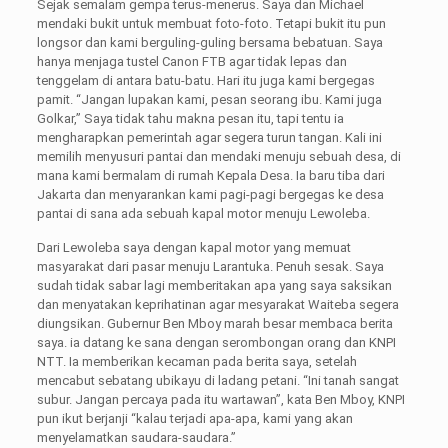
Sejak semalam gempa terus-menerus. Saya dan Michael
mendaki bukit untuk membuat foto-foto. Tetapi bukit itu pun
longsor dan kami berguling-guling bersama bebatuan. Saya
hanya menjaga tustel Canon FTB agar tidak lepas dan
tenggelam di antara batu-batu. Hari itu juga kami bergegas
pamit. “Jangan lupakan kami, pesan seorang ibu. Kami juga
Golkar,” Saya tidak tahu makna pesan itu, tapi tentu ia
mengharapkan pemerintah agar segera turun tangan. Kali ini
memilih menyusuri pantai dan mendaki menuju sebuah desa, di
mana kami bermalam di rumah Kepala Desa. Ia baru tiba dari
Jakarta dan menyarankan kami pagi-pagi bergegas ke desa
pantai di sana ada sebuah kapal motor menuju Lewoleba.
Dari Lewoleba saya dengan kapal motor yang memuat
masyarakat dari pasar menuju Larantuka. Penuh sesak. Saya
sudah tidak sabar lagi memberitakan apa yang saya saksikan
dan menyatakan keprihatinan agar mesyarakat Waiteba segera
diungsikan. Gubernur Ben Mboy marah besar membaca berita
saya. ia datang ke sana dengan serombongan orang dan KNPI
NTT. Ia memberikan kecaman pada berita saya, setelah
mencabut sebatang ubikayu di ladang petani. “Ini tanah sangat
subur. Jangan percaya pada itu wartawan”, kata Ben Mboy, KNPI
pun ikut berjanji “kalau terjadi apa-apa, kami yang akan
menyelamatkan saudara-saudara.”