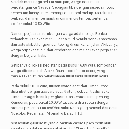
Setelah menunggu sekitar satu jam, warga adat mulai
berdatangan ke Nausus. Sebagian tiba dengan sepeda motor,
sementara lainnya menumpangi dua mobil pickup. Mereka turun,
berbaur, dan mempersiapkan diri menuju tempat pertemuan
sekitar pukul 10.50 Wita.
Namun, perjalanan rombongan warga adat menuju Bonleu
terhambat. Tanjakan menuju desa itu dipenuhi bongkahan tanah
dan batu akibat longsor dari tebing di sisi kanan jalan. Akibatnya,
warga terpaksa turun dari kendaraan dan melanjutkan perjalanan
dengan berjalan kaki.
Setibanya di lokasi kegiatan pada pukul 16.09 Wita, rombongan
warga diterima oleh Aletha Baun, koordinator acara, yang
menjelaskan aturan pelaksanaan ritual serta susunan acara.
Pada pukul 18.10 Wita, utusan warga adat dari Timor Leste
disambut dengan upacara adat Naitoni, sebuah tradisi suku
Timor sebagai bentuk penghormatan kepada tamu penting.
Kemudian, pada pukul 20.09 Wita, acara dilanjutkan dengan
prosesi penjemputan
usif
dari suku Kono yang berasal dari desa
Noetoko, Kecamatan Miomaffo Barat, TTU.
Usif
adalah gelar adat yang diberikan kepada pemimpin atau
kepala suku dalam masyarakat adat di Timor. Usif memiliki