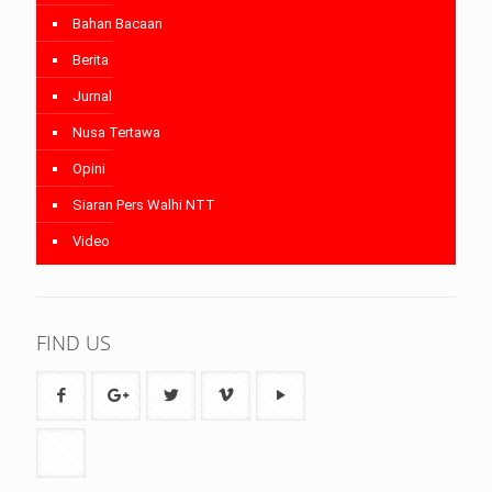
Bahan Bacaan
Berita
Jurnal
Nusa Tertawa
Opini
Siaran Pers Walhi NTT
Video
FIND US