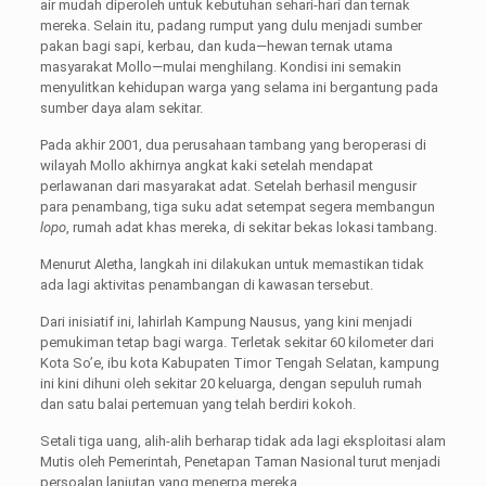
air mudah diperoleh untuk kebutuhan sehari-hari dan ternak
mereka. Selain itu, padang rumput yang dulu menjadi sumber
pakan bagi sapi, kerbau, dan kuda—hewan ternak utama
masyarakat Mollo—mulai menghilang. Kondisi ini semakin
menyulitkan kehidupan warga yang selama ini bergantung pada
sumber daya alam sekitar.
Pada akhir 2001, dua perusahaan tambang yang beroperasi di
wilayah Mollo akhirnya angkat kaki setelah mendapat
perlawanan dari masyarakat adat. Setelah berhasil mengusir
para penambang, tiga suku adat setempat segera membangun
lopo
, rumah adat khas mereka, di sekitar bekas lokasi tambang.
Menurut Aletha, langkah ini dilakukan untuk memastikan tidak
ada lagi aktivitas penambangan di kawasan tersebut.
Dari inisiatif ini, lahirlah Kampung Nausus, yang kini menjadi
pemukiman tetap bagi warga. Terletak sekitar 60 kilometer dari
Kota So’e, ibu kota Kabupaten Timor Tengah Selatan, kampung
ini kini dihuni oleh sekitar 20 keluarga, dengan sepuluh rumah
dan satu balai pertemuan yang telah berdiri kokoh.
Setali tiga uang, alih-alih berharap tidak ada lagi eksploitasi alam
Mutis oleh Pemerintah, Penetapan Taman Nasional turut menjadi
persoalan lanjutan yang menerpa mereka.