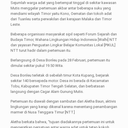
Sejumlah warga adat yang bertempat tinggal di sekitar kawasan
Mutis menggelar pertemuan akbar antar beberapa suku yang
mendiami wilayah Timor yaitu Kono, Oematan dan tokoh adat
dari Tuanleu serta perwakilan dari kerajaan Malaka dan Timor
Leste.
Beberapa organisasi masyarakat sipil seperti Forum Sejarah dan
Budaya Timor, Wahana Lingkungan Hidup Indonesia [Walhi] NTT
dan yayasan Penguatan Lingkar Belajar Komunitas Lokal [PIKUL]
NTT turut hadir dalam pertemuan itu.
Berlangsung di Desa Bonleu pada 28 Februari, pertemuan itu
dimulai sekitar pukul 19.50 Wita.
Desa Bonleu terletak di sebelah timur Kota Kupang, berjarak
sekitar 140 bersepeda motor. Desa ini berada di Kecamatan
Tobu, Kabupaten Timor Tengah Selatan, dan berbatasan
langsung dengan Cagar Alam Gunung Mutis.
Pertemuan itu diawali dengan sambutan dari Aletha Baun, aktivis
lingkungan yang kerap dikenal karena menentang penambangan
marmer di Nusa Tenggara Timur [NTT.]
Aletha berkata bahwa, “tujuan diadakannya pertemuan ini untuk
mengeratkan persatuan antar warga adat untuk tetap kokoh