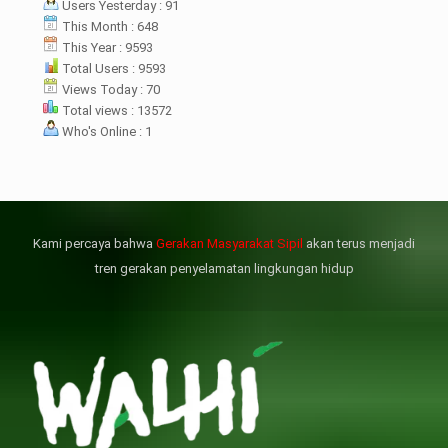
Users Yesterday : 91
rsebut bukan merupakan
datangan pertama ke
This Month : 648
menterian ATR/ BPN. Warga
This Year : 9593
rharap kunjungan kali ini membuat
Total Users : 9593
menterian ATR/BPN
Views Today : 70
mprioritaskan penyelesaian
Total views : 13572
flik agraria di desa mereka.
Who's Online : 1
壯陽藥台灣購物
犀利士壯陽藥線上購買
但俗話說“是藥三分毒”，另外從
晚睡熬夜、睡眠過少會影響心臟
個人情感來說不管是ED患者自己還
健康、動脈血管健康，使心臟動泵
是其性伴侶，對長期依靠威而鋼支
出血液的力量變弱，血管動脈老化
撐性生活肯定都是非常不滿意的，
變窄，從而引起器質性勃起功能障
Kami percaya bahwa
Gerakan Masyarakat Sipil
akan terus menjadi
威而鋼
礙（陽痿）。
, 因此只要了解避免了以上禁
犀利士
的副作用類
忌症，現有的臨床經驗來看，在醫
似，所以亦會加重犀利士副作用症
tren gerakan penyelamatan lingkungan hidup
生指導下長期服用威而鋼還是沒有
狀，請應謹慎使用。
問題的。