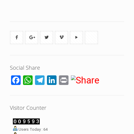
Social Share
Facebook
WhatsApp
Telegram
LinkedIn
Print
Visitor Counter
LHI Desak
Users Today : 64
datangan masyarakat dua desa