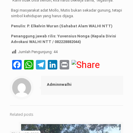
“Kami tidak bisa sendiri, kita harus bekerja sama,” tegasnya.
Bagi masyarakat adat Mollo, Mutis bukan sekadar gunung, tetapi
simbol kehidupan yang harus dijaga.
Penulis: P. Elkelvin Wuran (Sahabat Alam WALHI NTT)
Penanggung jawab rilis: Yuvensius Nonga (Kepala Divisi
Advokasi WALHI NTT / 082228882044)
Jumlah Pengunjung:
44
Facebook
WhatsApp
Telegram
LinkedIn
Print
Adminnwalhi
Related posts