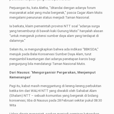
Perjuangan itu, kata Aletha, “ditandai dengan adanya forum
masyarakat adat yang mulai bergerak,” pasca Cagar Alam Mutis
mengalami penurunan status menjadi Taman Nasional.
Ia berkata, klaim pemerintah provinsi NTT soal “adanya surga
yang tersembunyi di bawah kaki Gunung Mutis” hanyalah alasan
“untuk mengeruk potensi sumber daya alam yang terdapat di
dalamnya.”
Selain itu, ia mengungkapkan bahwa ada indikasi “BBKSDA,”
merujuk pada Balai Konservasi Sumber Daya Alam, turut
mengambil keuntungan dari adanya penetapan karcis bagi
pengunjung bila mendatangi Taman Nasional Mutis.
Dari Nausus: ‘Mengorganisir Pergerakan, Menjemput
Kemenangan’
Pagi itu, kabut masih menggantung di lereng-lereng perbukitan
ketika tim dari WALHI NTT yang diwakili oleh Sahabat Alam
(Shalam) NTT – sebuah komunitas yang bergerak di bidang
konservasi, tiba di Nausus pada 28 Februari sekitar pukul 08.30
Wita
Udara dingin menggigit, seakan menjadi cerminan keteguhan