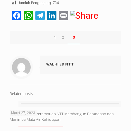
Jumlah Pengunjung:
734
Facebook
WhatsApp
Telegram
LinkedIn
Print
1
2
3
WALHI ED NTT
Related posts
Maret 27, 2023
Hutan: Tempat Perempuan NTT Membangun Peradaban dan
Menimba Mata Air Kehidupan