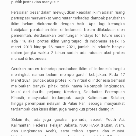
publik justru kian menyusut.
Persoalan besar dalam mewujudkan keadilan iklim adalah ruang
partisipasi masyarakat yang rentan terhadap dampak perubahan
iklim belum diakomodir dengan baik. Apa lagi kerangka
bebijakan perubahan iklim di Indonesia belum dilakukuan oleh
pemerintah. Berdasarkan perhitungan Fridays for future sudah
ada 116 aksi protes iklim yang terjadi di Indonesia sejak 15
maret 2019 hingga 26 maret 2021, jumlah ini relatife banyak
dalam jangka waktu 2 tahun sudah ada ratusan aksi protes
muncul di Indonesia.
Gerakan protes terhadap perubahan iklim di Indonesia begitu
meningkat namun belum mempengaruhi kebijakan. Pada 17
Maret 2021, puncak aksi protes iklim virtual di Indonesia berhasil
melibatkan banyak pihak, tidak hanya kelompok lingkungan.
Mulai dari ibu-ibu pejuang Kendeng, Solidaritas Perempuan
Kinasih, masyarakat terdampak banjir Kalimantan Selatan,
hingga perempuan nelayan di Pulau Pari, sebagai masyarakat
terdampak dari krisis iklim, juga mengikuti protes daring ini.
Selain itu, ada juga gerakan pemuda, seperti Youth Act
Kalimantan, Federasi Pelajar Jakarta, NGO HAkA (Hutan, Alam,
dan Lingkungan Aceh), serta tokoh agama dan musisi.