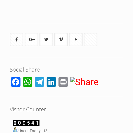
Social Share
Facebook
WhatsApp
Telegram
LinkedIn
Print
Visitor Counter
LHI Desak
Users Today : 12
datangan masyarakat dua desa