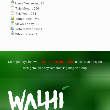
Users Yesterday : 91
rsebut bukan merupakan
datangan pertama ke
This Month : 596
menterian ATR/ BPN. Warga
This Year : 9541
rharap kunjungan kali ini membuat
Total Users : 9541
menterian ATR/BPN
Views Today : 12
mprioritaskan penyelesaian
Total views : 13514
flik agraria di desa mereka.
Who's Online : 1
壯陽藥台灣購物
犀利士壯陽藥線上購買
但俗話說“是藥三分毒”，另外從
晚睡熬夜、睡眠過少會影響心臟
個人情感來說不管是ED患者自己還
健康、動脈血管健康，使心臟動泵
是其性伴侶，對長期依靠威而鋼支
出血液的力量變弱，血管動脈老化
撐性生活肯定都是非常不滿意的，
變窄，從而引起器質性勃起功能障
Kami percaya bahwa
Gerakan Masyarakat Sipil
akan terus menjadi
威而鋼
礙（陽痿）。
, 因此只要了解避免了以上禁
犀利士
的副作用類
忌症，現有的臨床經驗來看，在醫
似，所以亦會加重犀利士副作用症
tren gerakan penyelamatan lingkungan hidup
生指導下長期服用威而鋼還是沒有
狀，請應謹慎使用。
問題的。