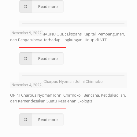
Read more
November 9, 2022
OPINI : DUNSTAN MAUNU OBE ; Ekspansi Kapital, Pembangunan,
dan Pengaruhnya terhadap Lingkungan Hidup di NTT
Read more
Charpus Nyoman Johni Chirmoko
November 4, 2022
OPINI Charpus Nyoman Johni Chirmoko ; Bencana, Ketidakadilan,
dan Kemendesakan Suatu Kesalehan Ekologis
Read more