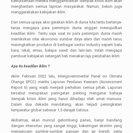
Keikutsertaan mereka menggambarkan dampak krisis iklim akan
menghantam semua lapisan masyarakat. Namun, belum juga
menggerakakan kebijakan iklim.
Dari semua upaya aksi gerakan iklim di dunia kita tentu bertanya-
tanya mengapa para pemimpin dunia enggan mewujudkan
keadilan iklim. Tentu saja saat ini para pemimpin dunia masih
memikirkan nilai ekonomis sumber daya alam dan masih terus
meningkatkan produksi di berbagai sector industry seperti batu
bara, nikel, emas, kelapa sawit dan lain-lain. Inilah mengapa
pembuat kebijakan setengah hati menekan laju perubahan iklim.
Apa itu keadilan iklim ?
Akhir Februari 2022 lalu, Intergovernmental Panel on Climate
Change (IPCC) merilis Laporan Penilaian Keenam (Assessment
Report 6) yang wajib menjadi perhatian semua pihak. Laporan
tersebut merupakan peringatan penting mengenai bahaya
dampak krisis iklim yang harus dihadapi oleh umat manusia.
Dalam dua dekade mendatang, akan terjadi peningkatan
temperatur global sebesar 1,5 derajat Celcius.
Akibatnya, akan muncul gelombang panas, banjir bandang
dengan intensitas yang sangat tinggi, kekeringan ekstrim yang
mengancam sumber-sumber pangan dan air bersih, serta