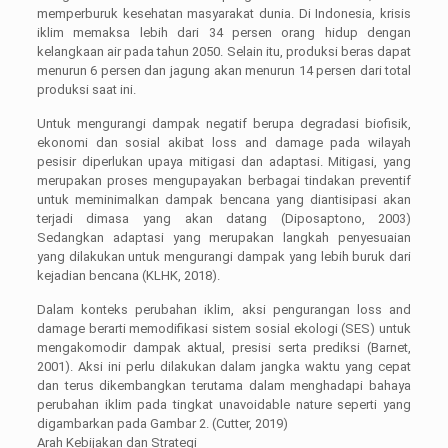
memperburuk kesehatan masyarakat dunia. Di Indonesia, krisis
iklim memaksa lebih dari 34 persen orang hidup dengan
kelangkaan air pada tahun 2050. Selain itu, produksi beras dapat
menurun 6 persen dan jagung akan menurun 14 persen dari total
produksi saat ini.
Untuk mengurangi dampak negatif berupa degradasi biofisik,
ekonomi dan sosial akibat loss and damage pada wilayah
pesisir diperlukan upaya mitigasi dan adaptasi. Mitigasi, yang
merupakan proses mengupayakan berbagai tindakan preventif
untuk meminimalkan dampak bencana yang diantisipasi akan
terjadi dimasa yang akan datang (Diposaptono, 2003)
Sedangkan adaptasi yang merupakan langkah penyesuaian
yang dilakukan untuk mengurangi dampak yang lebih buruk dari
kejadian bencana (KLHK, 2018).
Dalam konteks perubahan iklim, aksi pengurangan loss and
damage berarti memodifikasi sistem sosial ekologi (SES) untuk
mengakomodir dampak aktual, presisi serta prediksi (Barnet,
2001). Aksi ini perlu dilakukan dalam jangka waktu yang cepat
dan terus dikembangkan terutama dalam menghadapi bahaya
perubahan iklim pada tingkat unavoidable nature seperti yang
digambarkan pada Gambar 2. (Cutter, 2019)
Arah Kebijakan dan Strategi