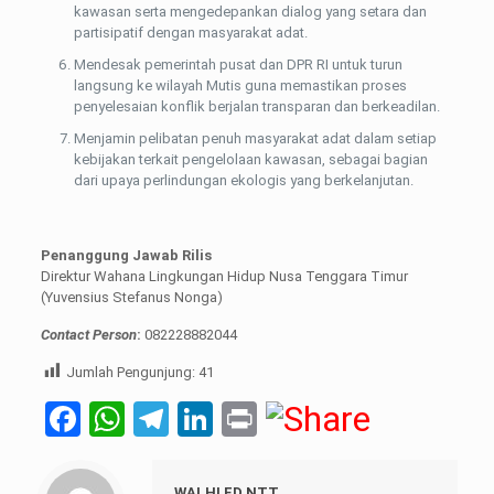
kawasan serta mengedepankan dialog yang setara dan
partisipatif dengan masyarakat adat.
Mendesak pemerintah pusat dan DPR RI untuk turun
langsung ke wilayah Mutis guna memastikan proses
penyelesaian konflik berjalan transparan dan berkeadilan.
Menjamin pelibatan penuh masyarakat adat dalam setiap
kebijakan terkait pengelolaan kawasan, sebagai bagian
dari upaya perlindungan ekologis yang berkelanjutan.
Penanggung Jawab Rilis
Direktur Wahana Lingkungan Hidup Nusa Tenggara Timur
(Yuvensius Stefanus Nonga)
Contact Person
:
082228882044
Jumlah Pengunjung:
41
Facebook
WhatsApp
Telegram
LinkedIn
Print
WALHI ED NTT