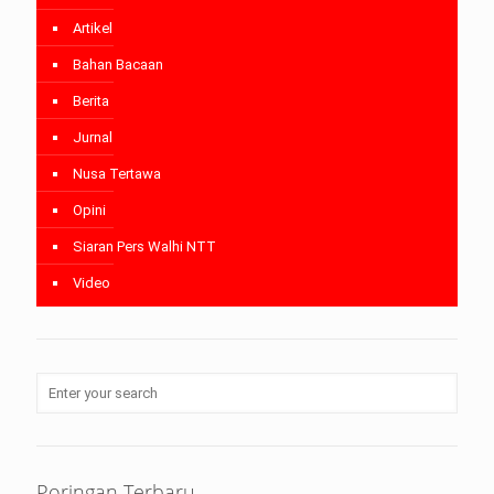
Artikel
Bahan Bacaan
Berita
Jurnal
Nusa Tertawa
Opini
Siaran Pers Walhi NTT
Video
Poringan Terbaru