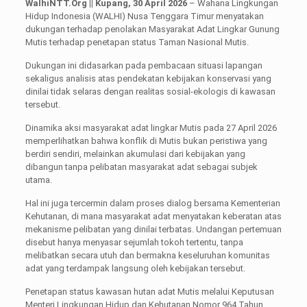
WalhiNTT.Org || Kupang, 30 April 2026
– Wahana Lingkungan
Hidup Indonesia (WALHI) Nusa Tenggara Timur menyatakan
dukungan terhadap penolakan Masyarakat Adat Lingkar Gunung
Mutis terhadap penetapan status Taman Nasional Mutis.
Dukungan ini didasarkan pada pembacaan situasi lapangan
sekaligus analisis atas pendekatan kebijakan konservasi yang
dinilai tidak selaras dengan realitas sosial-ekologis di kawasan
tersebut.
Dinamika aksi masyarakat adat lingkar Mutis pada 27 April 2026
memperlihatkan bahwa konflik di Mutis bukan peristiwa yang
berdiri sendiri, melainkan akumulasi dari kebijakan yang
dibangun tanpa pelibatan masyarakat adat sebagai subjek
utama.
Hal ini juga tercermin dalam proses dialog bersama Kementerian
Kehutanan, di mana masyarakat adat menyatakan keberatan atas
mekanisme pelibatan yang dinilai terbatas. Undangan pertemuan
disebut hanya menyasar sejumlah tokoh tertentu, tanpa
melibatkan secara utuh dan bermakna keseluruhan komunitas
adat yang terdampak langsung oleh kebijakan tersebut.
Penetapan status kawasan hutan adat Mutis melalui Keputusan
Menteri Lingkungan Hidup dan Kehutanan Nomor 964 Tahun