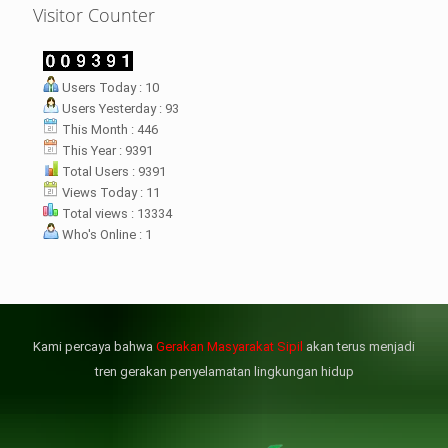
Visitor Counter
LHI Desak
Users Today : 10
datangan masyarakat dua desa
Users Yesterday : 93
rsebut bukan merupakan
datangan pertama ke
This Month : 446
menterian ATR/ BPN. Warga
This Year : 9391
rharap kunjungan kali ini membuat
Total Users : 9391
menterian ATR/BPN
Views Today : 11
mprioritaskan penyelesaian
Total views : 13334
flik agraria di desa mereka.
Who's Online : 1
壯陽藥台灣購物
犀利士壯陽藥線上購買
但俗話說“是藥三分毒”，另外從
晚睡熬夜、睡眠過少會影響心臟
個人情感來說不管是ED患者自己還
健康、動脈血管健康，使心臟動泵
是其性伴侶，對長期依靠威而鋼支
出血液的力量變弱，血管動脈老化
撐性生活肯定都是非常不滿意的，
變窄，從而引起器質性勃起功能障
Kami percaya bahwa
Gerakan Masyarakat Sipil
akan terus menjadi
威而鋼
礙（陽痿）。
, 因此只要了解避免了以上禁
犀利士
的副作用類
忌症，現有的臨床經驗來看，在醫
似，所以亦會加重犀利士副作用症
tren gerakan penyelamatan lingkungan hidup
生指導下長期服用威而鋼還是沒有
狀，請應謹慎使用。
問題的。