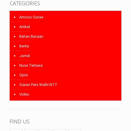
CATEGORIES
Amicus Curiae
Artikel
Bahan Bacaan
Berita
Jurnal
Nusa Tertawa
Opini
Siaran Pers Walhi NTT
Video
FIND US