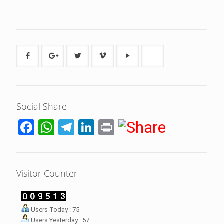
Social Share
Facebook
WhatsApp
Telegram
LinkedIn
Print
Visitor Counter
LHI Desak
Users Today : 75
datangan masyarakat dua desa
Users Yesterday : 57
rsebut bukan merupakan