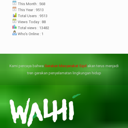
datangan pertama ke
This Month : 568
menterian ATR/ BPN. Warga
This Year : 9513
rharap kunjungan kali ini membuat
Total Users : 9513
menterian ATR/BPN
Views Today : 88
mprioritaskan penyelesaian
Total views : 13482
flik agraria di desa mereka.
Who's Online : 1
壯陽藥台灣購物
犀利士壯陽藥線上購買
但俗話說“是藥三分毒”，另外從
晚睡熬夜、睡眠過少會影響心臟
個人情感來說不管是ED患者自己還
健康、動脈血管健康，使心臟動泵
是其性伴侶，對長期依靠威而鋼支
出血液的力量變弱，血管動脈老化
撐性生活肯定都是非常不滿意的，
變窄，從而引起器質性勃起功能障
Kami percaya bahwa
Gerakan Masyarakat Sipil
akan terus menjadi
威而鋼
礙（陽痿）。
, 因此只要了解避免了以上禁
犀利士
的副作用類
忌症，現有的臨床經驗來看，在醫
似，所以亦會加重犀利士副作用症
tren gerakan penyelamatan lingkungan hidup
生指導下長期服用威而鋼還是沒有
狀，請應謹慎使用。
問題的。