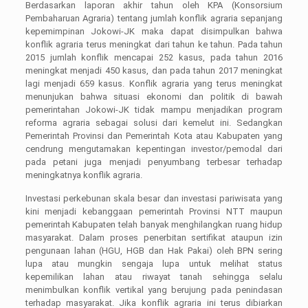
Berdasarkan laporan akhir tahun oleh KPA (Konsorsium
Pembaharuan Agraria) tentang jumlah konflik agraria sepanjang
kepemimpinan Jokowi-JK maka dapat disimpulkan bahwa
konflik agraria terus meningkat dari tahun ke tahun. Pada tahun
2015 jumlah konflik mencapai 252 kasus, pada tahun 2016
meningkat menjadi 450 kasus, dan pada tahun 2017 meningkat
lagi menjadi 659 kasus. Konflik agraria yang terus meningkat
menunjukan bahwa situasi ekonomi dan politik di bawah
pemerintahan Jokowi-JK tidak mampu menjadikan program
reforma agraria sebagai solusi dari kemelut ini. Sedangkan
Pemerintah Provinsi dan Pemerintah Kota atau Kabupaten yang
cendrung mengutamakan kepentingan investor/pemodal dari
pada petani juga menjadi penyumbang terbesar terhadap
meningkatnya konflik agraria.
Investasi perkebunan skala besar dan investasi pariwisata yang
kini menjadi kebanggaan pemerintah Provinsi NTT maupun
pemerintah Kabupaten telah banyak menghilangkan ruang hidup
masyarakat. Dalam proses penerbitan sertifikat ataupun izin
pengunaan lahan (HGU, HGB dan Hak Pakai) oleh BPN sering
lupa atau mungkin sengaja lupa untuk melihat status
kepemilikan lahan atau riwayat tanah sehingga selalu
menimbulkan konflik vertikal yang berujung pada penindasan
terhadap masyarakat. Jika konflik agraria ini terus dibiarkan