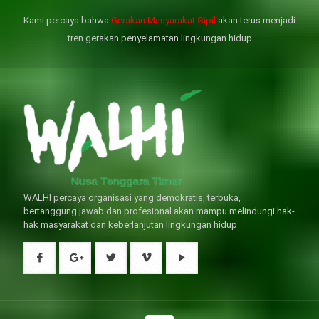
是其性伴侶，對長期依靠威而鋼支
出血液的力量變弱，血管動脈老化
撐性生活肯定都是非常不滿意的，
變窄，從而引起器質性勃起功能障
Kami percaya bahwa
Gerakan Masyarakat Sipil
akan terus menjadi
威而鋼
礙（陽痿）。
, 因此只要了解避免了以上禁
犀利士
的副作用類
忌症，現有的臨床經驗來看，在醫
似，所以亦會加重犀利士副作用症
tren gerakan penyelamatan lingkungan hidup
生指導下長期服用威而鋼還是沒有
狀，請應謹慎使用。
問題的。
WALHI percaya organisasi yang demokratis, terbuka,
bertanggung jawab dan profesional akan mampu melindungi hak-
hak masyarakat dan keberlanjutan lingkungan hidup