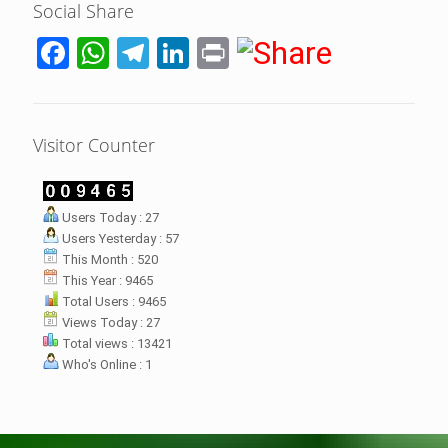
Social Share
Facebook
WhatsApp
Telegram
LinkedIn
Print
Visitor Counter
LHI Desak
Users Today : 27
datangan masyarakat dua desa
Users Yesterday : 57
rsebut bukan merupakan
datangan pertama ke
This Month : 520
menterian ATR/ BPN. Warga
This Year : 9465
rharap kunjungan kali ini membuat
Total Users : 9465
menterian ATR/BPN
Views Today : 27
mprioritaskan penyelesaian
Total views : 13421
flik agraria di desa mereka.
Who's Online : 1
壯陽藥台灣購物
犀利士壯陽藥線上購買
但俗話說“是藥三分毒”，另外從
晚睡熬夜、睡眠過少會影響心臟
個人情感來說不管是ED患者自己還
健康、動脈血管健康，使心臟動泵