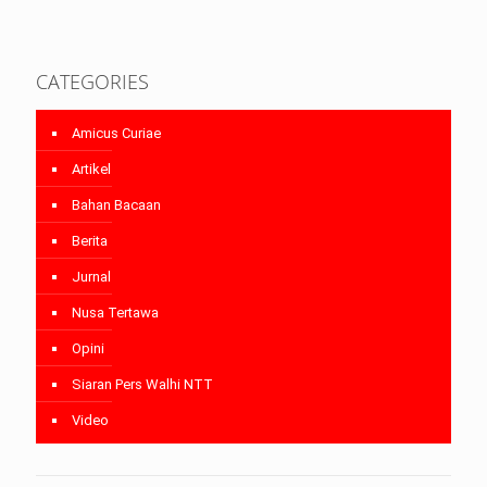
CATEGORIES
Amicus Curiae
Artikel
Bahan Bacaan
Berita
Jurnal
Nusa Tertawa
Opini
Siaran Pers Walhi NTT
Video