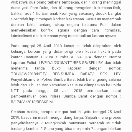
Akibatnya dua orang terkena tembakan, dan 1 orang meninggal
dunia yaitu Poro Duka, dan 10 orang mengalami kekerasan fisik,
bahkan ada 1 korban anak kecil yang sekarang duduk bangku
SMP tidak luput menjadi korban kekerasan. Kasus ini menambah
deretan fakta tentang sikap negara terutama Polri dalam
menyelesaikan konflik agraria dengan cara intimidasi,
kriminalisasi dan kekerasan yang menimbulkan korban nyawa.
Pada tanggal 25 April 2018 kasus ini telah dilaporkan oleh
keluarga korban yang didampingi oleh kuasa hukum pada
kantor Bantuan Hukum Sumba & SALURA dengan Nomor
Laporan Polisi: LP/PID/II/2018/NTT/RES.SB/SEK.LBY dan telah
menerima tanda bukti laporan dengan nomor:
TBL/II/IV/2018/NTT/ RES.SUMBA BARAT/ SEK. LBY.
Penyelidikan oleh Polres Sumba Barat telah berlangsung selama
lebih dari 1 bulan dan kemudian kasus ini dilimpahkan ke Polda
NTT pada tanggal 08 Juni 2018 berdasarkan surat
pemberitahuan oleh Polres Sumba Barat dengan nomor :
B/174/VI/2018/RESKRIM.
Setahun berlalu, sampai dengan hari ini yaitu tanggal 25 April
2019, kasus ini masih mengundang tanya. Sejauh mana proses
penyelidikannya ? Mungkinkah pariwisata berdarah ini tidak
terulang kembali ? Siapa yang bisa menjamin ? Jangan biarkan