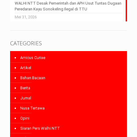
WALHI NTT Desak Pemerintah dan APH Usut Tuntas Dugaan
Peredaran Kayu Sonokeling Ilegal di TTU
Mei 31, 2026
CATEGORIES
Amicus Curiae
Artikel
Bahan Bacaan
Berita
Jurnal
Nusa Tertawa
Opini
Siaran Pers Walhi NTT