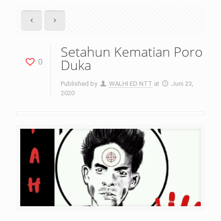
Setahun Kematian Poro
Duka
0
Published by
WALHI ED NTT
at
Juni 23,
2020