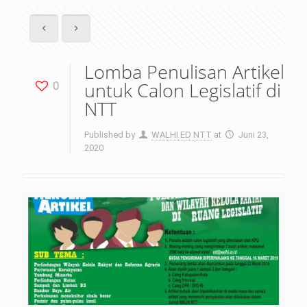
Lomba Penulisan Artikel
untuk Calon Legislatif di
0
NTT
Published by
WALHI ED NTT
at
Juni 23,
2020