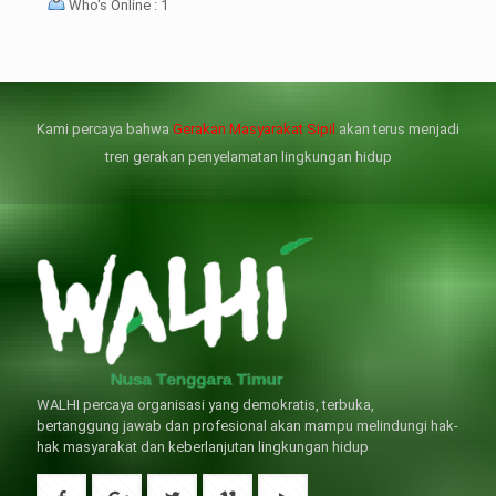
Who's Online : 1
壯陽藥台灣購物
犀利士壯陽藥線上購買
但俗話說“是藥三分毒”，另外從
晚睡熬夜、睡眠過少會影響心臟
個人情感來說不管是ED患者自己還
健康、動脈血管健康，使心臟動泵
是其性伴侶，對長期依靠威而鋼支
出血液的力量變弱，血管動脈老化
撐性生活肯定都是非常不滿意的，
變窄，從而引起器質性勃起功能障
Kami percaya bahwa
Gerakan Masyarakat Sipil
akan terus menjadi
威而鋼
礙（陽痿）。
, 因此只要了解避免了以上禁
犀利士
的副作用類
忌症，現有的臨床經驗來看，在醫
似，所以亦會加重犀利士副作用症
tren gerakan penyelamatan lingkungan hidup
生指導下長期服用威而鋼還是沒有
狀，請應謹慎使用。
問題的。
WALHI percaya organisasi yang demokratis, terbuka,
bertanggung jawab dan profesional akan mampu melindungi hak-
hak masyarakat dan keberlanjutan lingkungan hidup