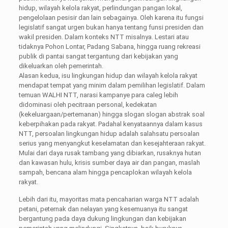
hidup, wilayah kelola rakyat, perlindungan pangan lokal,
pengelolaan pesisir dan lain sebagainya. Oleh karena itu fungsi
legislatif sangat urgen bukan hanya tentang funsi presiden dan
wakil presiden. Dalam konteks NTT misalnya. Lestari atau
tidaknya Pohon Lontar, Padang Sabana, hingga ruang rekreasi
publik di pantai sangat tergantung dari kebijakan yang
dikeluarkan oleh pemerintah.
Alasan kedua, isu lingkungan hidup dan wilayah kelola rakyat
mendapat tempat yang minim dalam pemilihan legislatif. Dalam
temuan WALHI NTT, narasi kampanye para caleg lebih
didominasi oleh pecitraan personal, kedekatan
(kekeluargaan/pertemanan) hingga slogan slogan abstrak soal
keberpihakan pada rakyat. Padahal kenyataannya dalam kasus
NTT, persoalan lingkungan hidup adalah salahsatu persoalan
serius yang menyangkut keselamatan dan kesejahteraan rakyat.
Mulai dari daya rusak tambang yang dibiarkan, rusaknya hutan
dan kawasan hulu, krisis sumber daya air dan pangan, maslah
sampah, bencana alam hingga pencaplokan wilayah kelola
rakyat.
Lebih dari itu, mayoritas mata pencaharian warga NTT adalah
petani, peternak dan nelayan yang kesemuanya itu sangat
bergantung pada daya dukung lingkungan dan kebijakan