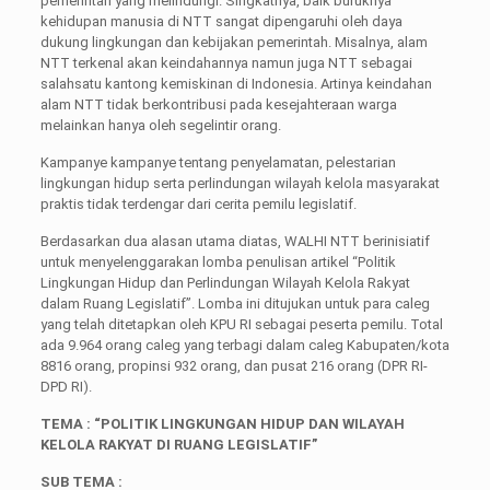
pemerintah yang melindungi. Singkatnya, baik buruknya
kehidupan manusia di NTT sangat dipengaruhi oleh daya
dukung lingkungan dan kebijakan pemerintah. Misalnya, alam
NTT terkenal akan keindahannya namun juga NTT sebagai
salahsatu kantong kemiskinan di Indonesia. Artinya keindahan
alam NTT tidak berkontribusi pada kesejahteraan warga
melainkan hanya oleh segelintir orang.
Kampanye kampanye tentang penyelamatan, pelestarian
lingkungan hidup serta perlindungan wilayah kelola masyarakat
praktis tidak terdengar dari cerita pemilu legislatif.
Berdasarkan dua alasan utama diatas, WALHI NTT berinisiatif
untuk menyelenggarakan lomba penulisan artikel “Politik
Lingkungan Hidup dan Perlindungan Wilayah Kelola Rakyat
dalam Ruang Legislatif”. Lomba ini ditujukan untuk para caleg
yang telah ditetapkan oleh KPU RI sebagai peserta pemilu. Total
ada 9.964 orang caleg yang terbagi dalam caleg Kabupaten/kota
8816 orang, propinsi 932 orang, dan pusat 216 orang (DPR RI-
DPD RI).
TEMA : “POLITIK LINGKUNGAN HIDUP DAN WILAYAH
KELOLA RAKYAT DI RUANG LEGISLATIF”
SUB TEMA :