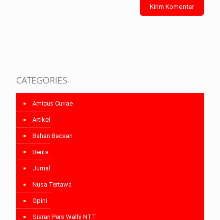
CATEGORIES
Amicus Curiae
Artikel
Bahan Bacaan
Berita
Jurnal
Nusa Tertawa
Opini
Siaran Pers Walhi NTT