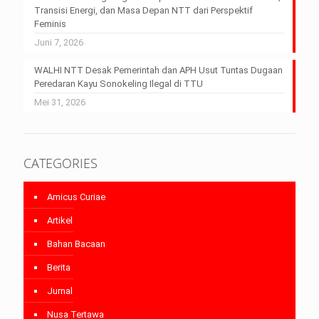
Transisi Energi, dan Masa Depan NTT dari Perspektif
Feminis
Juni 7, 2026
WALHI NTT Desak Pemerintah dan APH Usut Tuntas Dugaan
Peredaran Kayu Sonokeling Ilegal di TTU
Mei 31, 2026
CATEGORIES
Amicus Curiae
Artikel
Bahan Bacaan
Berita
Jurnal
Nusa Tertawa