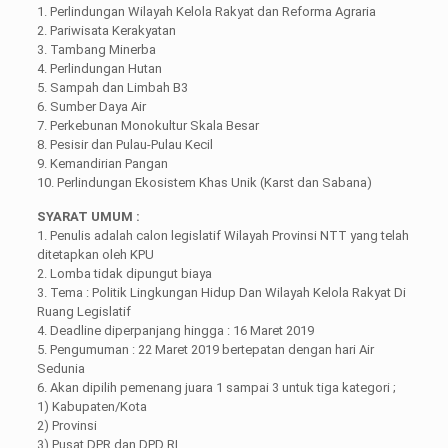
1. Perlindungan Wilayah Kelola Rakyat dan Reforma Agraria
2. Pariwisata Kerakyatan
3. Tambang Minerba
4. Perlindungan Hutan
5. Sampah dan Limbah B3
6. Sumber Daya Air
7. Perkebunan Monokultur Skala Besar
8. Pesisir dan Pulau-Pulau Kecil
9. Kemandirian Pangan
10. Perlindungan Ekosistem Khas Unik (Karst dan Sabana)
SYARAT UMUM :
1. Penulis adalah calon legislatif Wilayah Provinsi NTT yang telah
ditetapkan oleh KPU
2. Lomba tidak dipungut biaya
3. Tema : Politik Lingkungan Hidup Dan Wilayah Kelola Rakyat Di
Ruang Legislatif
4. Deadline diperpanjang hingga : 16 Maret 2019
5. Pengumuman : 22 Maret 2019 bertepatan dengan hari Air
Sedunia
6. Akan dipilih pemenang juara 1 sampai 3 untuk tiga kategori ;
1) Kabupaten/Kota
2) Provinsi
3) Pusat DPR dan DPD RI