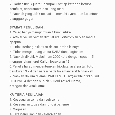
7. Hadiah untuk juara 1 sampai 3 setiap kategori berupa
sertifikat, cendramata dan uang tunai
8. Naskah yang tidak sesuai memenuhi syarat dan ketentuan
dianggap gugur
SYARAT PENULISAN :
1. Caleg hanya mengirimkan 1 buah artikel
2. Artikel belum pernah dimuat atau diterbitkan oleh media
apapun
3. Tidak sedang diikutkan dalam lomba lainnya
4. Tidak mengandung unsur SARA dan plagiarism
5. Naskah diketik Maksimum 2000 kata dengan spasi 1,5
menggunakan huruf Calibri berukuran 12
6. Penulis harap mencantumkan biodata, asal partai, foto
berukuran 3 x 4 dan narasi pada halaman terakhir naskah
7. Naskah dikirim di email WALHI NTT : ntt@walhi.or.id pukul
00.00 WITA dengan subjek : Judul Artikel, Nama,
Kategori dan Asal Partai.
KRITERIA PENILAIAN :
1. Kesesuaian tema dan sub tema
2. Kesesuaian tugas dan fungsi parlemen
3. Gagasan
4. Tata penulisan dan kelengkapan