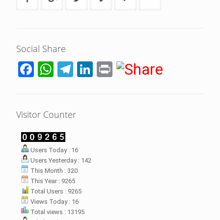
Social Share
Facebook
WhatsApp
Telegram
LinkedIn
Print
Visitor Counter
LHI Desak
Users Today : 16
datangan masyarakat dua desa
Users Yesterday : 142
rsebut bukan merupakan
datangan pertama ke
This Month : 320
menterian ATR/ BPN. Warga
This Year : 9265
rharap kunjungan kali ini membuat
Total Users : 9265
menterian ATR/BPN
Views Today : 16
mprioritaskan penyelesaian
Total views : 13195
flik agraria di desa mereka.