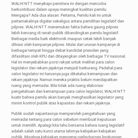
WALHI NTT menyikapi peristiwa ini dengan mencoba
berkontribusi dalam upaya meningkat kualitas pemilu.
Mengapa? Ada dua alasan. Pertama, Pemilu kali ini untuk
pertamakalinya digelar sekaligus antara pemilihan legislatif dan
pilpres. WALHI NTT menemukan fakta bahwa gaung pilpres
lebih kencang di ranah publik dibandingkan pemilu legislatif.
Berbagai media baik elektronik maupun cetak lebih banyak
dihiasi oleh kampanye pilpres. Mulai dari urusan kampanye di
berbagai tempat hingga debat kandidat presiden yang
difasilitasi oleh KPU dan ditayangkan oleh berbagai TV nasional.
Hal ini menyebabkan porsi rakyat untuk melihat para calon
legislator dan rekam jejaknya menjadi berkurang. Padahal para
calon legislator ini harusnya juga diketahui kemampuan dan
rekam jejaknya. Namun mereka praktis belum mendapatkan
ruang yang memadai. Bila tidak ada ruang elaborasi
pengetahuan dan kemampuan para calon legislator, WALHI NTT
kuatir bahwa pemilu akan banyak menghasilkan legislator yang
minim kontrol publik atas kapasitas dan rekam jejaknya.
Publik sudah sepantasnya memperoleh pengetahuan yang
memadai tentang para calon sebelum membuat keputusan
untuk memilih. Apalagi kita tahu bersama bahwa ruang legislatif
adalah salah satu kunci utama lahirnya kebijakan kebijakan
publik. Misalnya kebijakan mengenai perlindungan lingkungan