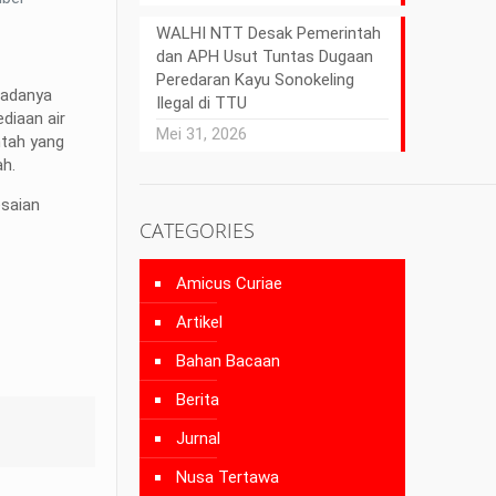
WALHI NTT Desak Pemerintah
dan APH Usut Tuntas Dugaan
Peredaran Kayu Sonokeling
 adanya
Ilegal di TTU
diaan air
Mei 31, 2026
ntah yang
ah.
esaian
CATEGORIES
Amicus Curiae
Artikel
Bahan Bacaan
Berita
Jurnal
Nusa Tertawa