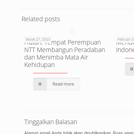
Related posts
Maret 27, 2023
Februari 2
Hutan: Tempat Perempuan
Mendor
NTT Membangun Peradaban
Indon
dan Menimba Mata Air
Kehidupan
Read more
Tinggalkan Balasan
Alamat email Anda tidak akan dipublikasikan.
Ruas yang 