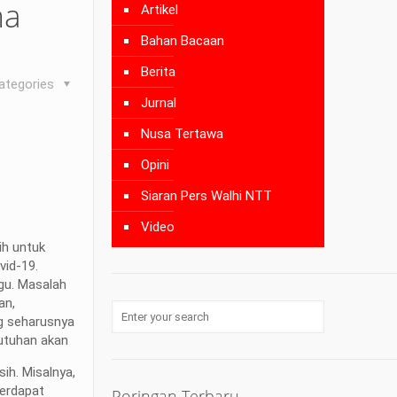
ma
Artikel
Bahan Bacaan
Berita
ategories
Jurnal
Nusa Tertawa
Opini
Siaran Pers Walhi NTT
Video
ih untuk
vid-19.
ggu. Masalah
an,
ng seharusnya
utuhan akan
ih. Misalnya,
terdapat
Poringan Terbaru