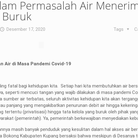
am Permasalah Air Meneri
 Buruk
Desember 17, 2020
Tags
C
an Air di Masa Pandemi Covid-19
ng fatal bagi kehidupan kita. Setiap hari kita membutuhkan air bers
a, seperti mencuci tangan yang wajib dilakukan di masa pandemi Co
a sumber air terbatas, seluruh aktivitas kehidupan kita akan tergan
u panjang yang mengakibatkan penurunan debit air hingga kekering
 tertentu (privatisasi) hingga tata kelola yang buruk oleh pihak ya
rakat (pemerintah). Ya, pemerintah berkewajiban menyediakan keb
nnya masih banyak penduduk yang kesulitan dalam hal akses air bers
sa Bokong Kabupaten Kupang bersaksi bahwa meskipun di Desanya 