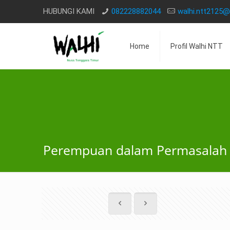
HUBUNGI KAMI
082228882044
walhi.ntt2125
Home
Profil Walhi NTT
Perempuan dalam Permasalah 