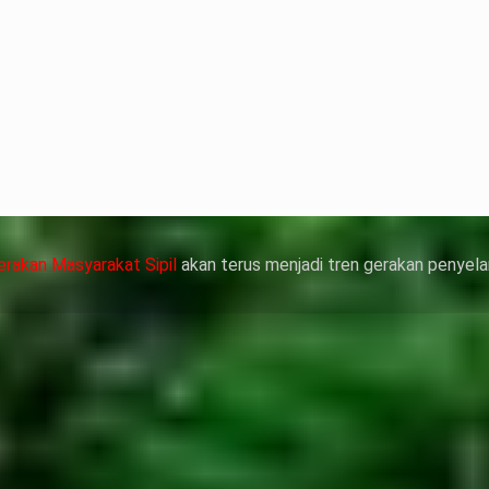
terian ATR/
nyelesaian
靠威而鋼支撐性
管動脈老化變
，在醫生指導下
作用症狀，請應
erakan Masyarakat Sipil
akan terus menjadi tren gerakan penyela