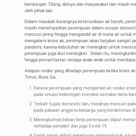
bendungan Tilong, dirinya dan masyarakat lain masih m
oleh pihak lain.
Dalam masalah kurangnya ketersediaan air bersih, per
masih menempatkan perempuan dalam urusan domestik
mencuci piring hingga mengambil air di mata air untuk
mengalami krisis air, perempuan akan berjalan sangat 
pandemi, karena kebutuhan air meningkat untuk mencuci
perempuan juga ikut meningkat. Selain itu, meningkat
hingga pemanfaatan tenaga anak-anak untuk mendapatkan
Adapun resiko yang dihadapi perempuan ketika krisis ai
Timor, Buce Ga:
Karena perempuan yang mengambil air, resiko interak
pada situasi kekeringan interaksi semakin lama kar
Terkait tugas domestic lain, misalnya mencuci pa
pada pakaian anggota keluarga yang beraktivitas di
Meningkatnya beban kerja perempuan dapat menur
terhadap penyakit dan juga Covid-19.
Gagal panen akibat kekeringan memperburuk situa