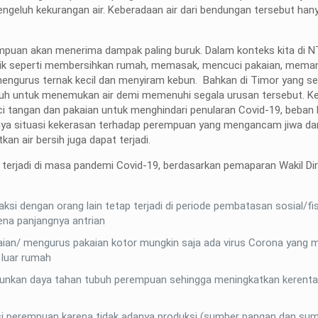
engeluh kekurangan air. Keberadaan air dari bendungan tersebut han
empuan akan menerima dampak paling buruk. Dalam konteks kita di 
 seperti membersihkan rumah, memasak, mencuci pakaian, meman
 mengurus ternak kecil dan menyiram kebun. Bahkan di Timor yang se
jauh untuk menemukan air demi memenuhi segala urusan tersebut. Ke
 tangan dan pakaian untuk menghindari penularan Covid-19, beban 
knya situasi kekerasan terhadap perempuan yang mengancam jiwa d
 air bersih juga dapat terjadi.
r terjadi di masa pandemi Covid-19, berdasarkan pemaparan Wakil Di
si dengan orang lain tetap terjadi di periode pembatasan sosial/fisi
ena panjangnya antrian
kaian/ mengurus pakaian kotor mungkin saja ada virus Corona yang
 luar rumah
unkan daya tahan tubuh perempuan sehingga meningkatkan kerent
si perempuan karena tidak adanya produksi (sumber pangan dan su