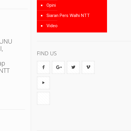
Opini
Siaran Pers Walhi NTT
Video
AUNU
l,
FIND US
ap
 NTT