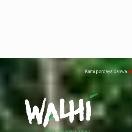
but bukan merupakan kedatangan pertama ke Kemen
ni membuat Kementerian ATR/BPN memprioritaskan pe
人情感來說不管是ED患者自己還是其性伴侶，對長期依
、動脈血管健康，使心臟動泵出血液的力量變弱，血
痿）。
 因此只要了解避免了以上禁忌症，現有的臨床經驗來看
犀利士
的副作用類似，所以亦會加重犀利士副
Kami percaya bahwa
G