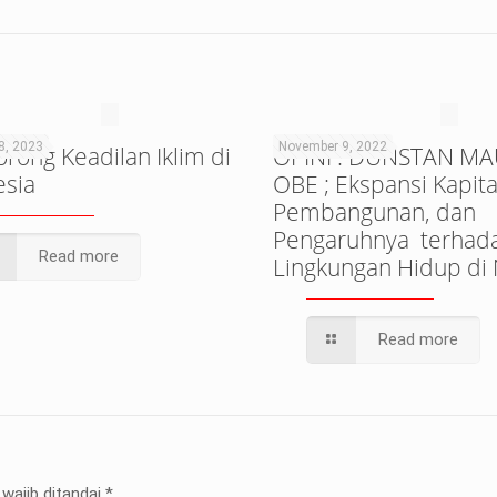
8, 2023
November 9, 2022
ong Keadilan Iklim di
OPINI : DUNSTAN M
esia
OBE ; Ekspansi Kapita
Pembangunan, dan
Pengaruhnya terhad
Read more
Lingkungan Hidup di
Read more
wajib ditandai
*