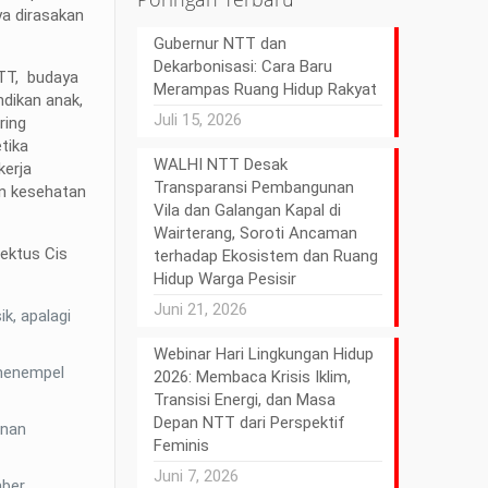
ya dirasakan
Gubernur NTT dan
Dekarbonisasi: Cara Baru
NTT, budaya
Merampas Ruang Hidup Rakyat
dikan anak,
Juli 15, 2026
ring
tika
WALHI NTT Desak
kerja
Transparansi Pembangunan
an kesehatan
Vila dan Galangan Kapal di
Wairterang, Soroti Ancaman
rektus Cis
terhadap Ekosistem dan Ruang
Hidup Warga Pesisir
Juni 21, 2026
k, apalagi
Webinar Hari Lingkungan Hidup
 menempel
2026: Membaca Krisis Iklim,
Transisi Energi, dan Masa
Depan NTT dari Perspektif
anan
Feminis
Juni 7, 2026
mber