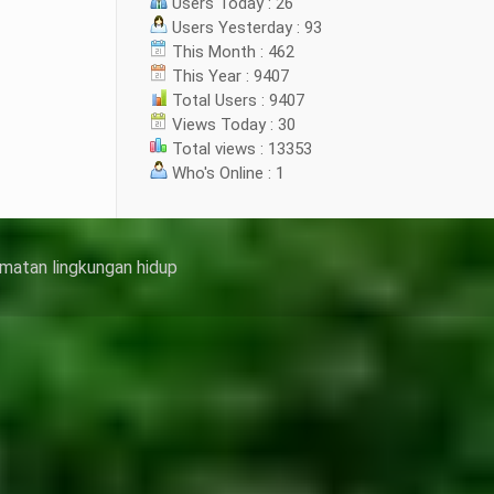
Users Today : 26
Users Yesterday : 93
This Month : 462
This Year : 9407
Total Users : 9407
Views Today : 30
Total views : 13353
Who's Online : 1
matan lingkungan hidup