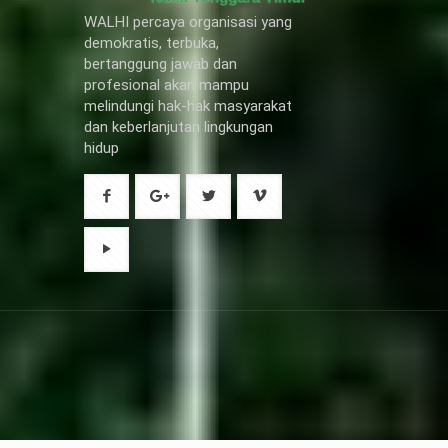
WALHI percaya organisasi yang
demokratis, terbuka,
bertanggung jawab dan
profesional akan mampu
melindungi hak-hak masyarakat
dan keberlanjutan lingkungan
hidup