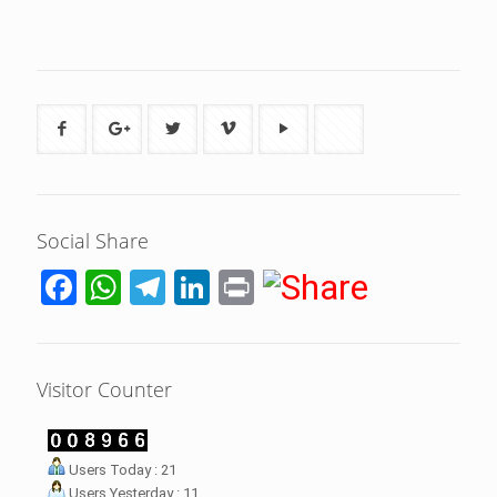
Social Share
Facebook
WhatsApp
Telegram
LinkedIn
Print
Visitor Counter
LHI Desak
Users Today : 21
datangan masyarakat dua desa
Users Yesterday : 11