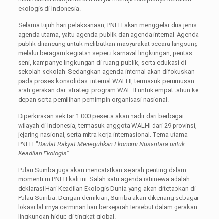
ekologis di Indonesia.
Selama tujuh hari pelaksanaan, PNLH akan menggelar dua jenis
agenda utama, yaitu agenda publik dan agenda internal. Agenda
publik dirancang untuk melibatkan masyarakat secara langsung
melalui beragam kegiatan seperti karnaval lingkungan, pentas
seni, kampanye lingkungan di ruang publik, serta edukasi di
sekolah-sekolah. Sedangkan agenda internal akan difokuskan
pada proses konsolidasi internal WALHI, termasuk perumusan
arah gerakan dan strategi program WALHI untuk empat tahun ke
depan serta pemilihan pemimpin organisasi nasional.
Diperkirakan sekitar 1.000 peserta akan hadir dari berbagai
wilayah di Indonesia, termasuk anggota WALHI dari 29 provinsi,
jejaring nasional, serta mitra kerja internasional. Tema utama
PNLH
“
Daulat Rakyat Meneguhkan Ekonomi Nusantara untuk
Keadilan Ekologis”
.
Pulau Sumba juga akan mencatatkan sejarah penting dalam
momentum PNLH kali ini. Salah satu agenda istimewa adalah
deklarasi Hari Keadilan Ekologis Dunia yang akan ditetapkan di
Pulau Sumba. Dengan demikian, Sumba akan dikenang sebagai
lokasi lahirnya cerminan hari bersejarah tersebut dalam gerakan
lingkungan hidup di tingkat global.