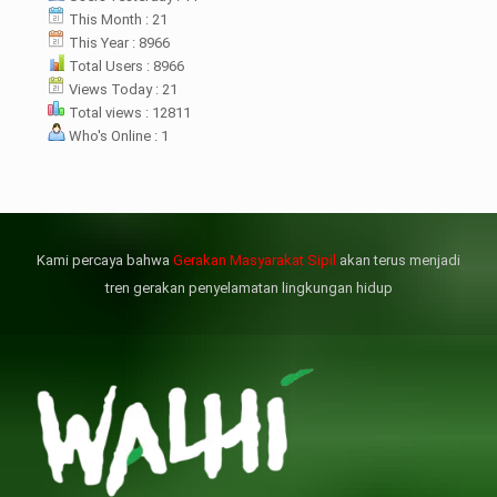
rsebut bukan merupakan
datangan pertama ke
This Month : 21
menterian ATR/ BPN. Warga
This Year : 8966
rharap kunjungan kali ini membuat
Total Users : 8966
menterian ATR/BPN
Views Today : 21
mprioritaskan penyelesaian
Total views : 12811
flik agraria di desa mereka.
Who's Online : 1
壯陽藥台灣購物
犀利士壯陽藥線上購買
但俗話說“是藥三分毒”，另外從
晚睡熬夜、睡眠過少會影響心臟
個人情感來說不管是ED患者自己還
健康、動脈血管健康，使心臟動泵
是其性伴侶，對長期依靠威而鋼支
出血液的力量變弱，血管動脈老化
撐性生活肯定都是非常不滿意的，
變窄，從而引起器質性勃起功能障
Kami percaya bahwa
Gerakan Masyarakat Sipil
akan terus menjadi
威而鋼
礙（陽痿）。
, 因此只要了解避免了以上禁
犀利士
的副作用類
忌症，現有的臨床經驗來看，在醫
似，所以亦會加重犀利士副作用症
tren gerakan penyelamatan lingkungan hidup
生指導下長期服用威而鋼還是沒有
狀，請應謹慎使用。
問題的。