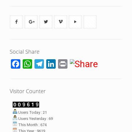
Social Share
Facebook
WhatsApp
Telegram
LinkedIn
Print
Visitor Counter
LHI Desak
Users Today : 21
datangan masyarakat dua desa
Users Yesterday : 69
rsebut bukan merupakan
datangan pertama ke
This Month : 674
menterian ATR/ BPN. Warga
This Year : 9619