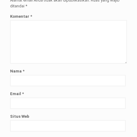
Alamat email Anda tidak akan dipublikasikan.
Ruas yang wajib
ditandai
*
Komentar
*
Nama
*
Email
*
Situs Web