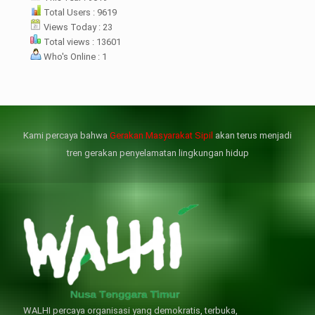
rharap kunjungan kali ini membuat
Total Users : 9619
menterian ATR/BPN
Views Today : 23
mprioritaskan penyelesaian
Total views : 13601
flik agraria di desa mereka.
Who's Online : 1
壯陽藥台灣購物
犀利士壯陽藥線上購買
但俗話說“是藥三分毒”，另外從
晚睡熬夜、睡眠過少會影響心臟
個人情感來說不管是ED患者自己還
健康、動脈血管健康，使心臟動泵
是其性伴侶，對長期依靠威而鋼支
出血液的力量變弱，血管動脈老化
撐性生活肯定都是非常不滿意的，
變窄，從而引起器質性勃起功能障
Kami percaya bahwa
Gerakan Masyarakat Sipil
akan terus menjadi
威而鋼
礙（陽痿）。
, 因此只要了解避免了以上禁
犀利士
的副作用類
忌症，現有的臨床經驗來看，在醫
似，所以亦會加重犀利士副作用症
tren gerakan penyelamatan lingkungan hidup
生指導下長期服用威而鋼還是沒有
狀，請應謹慎使用。
問題的。
WALHI percaya organisasi yang demokratis, terbuka,