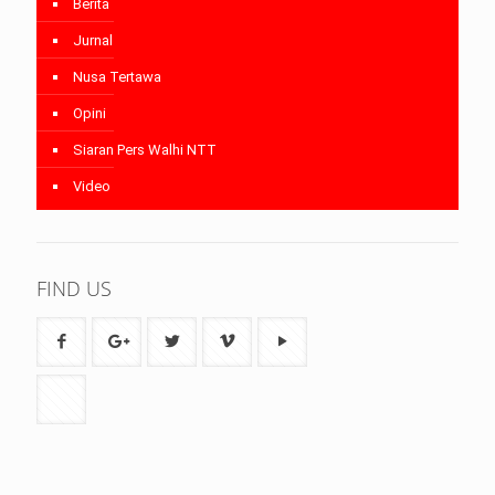
Berita
Jurnal
Nusa Tertawa
Opini
Siaran Pers Walhi NTT
Video
FIND US