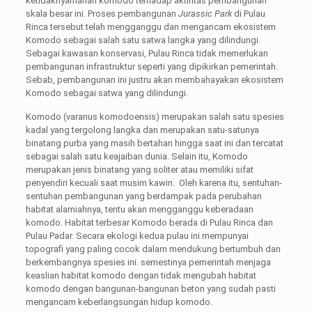
ketidaknyamanan komodo terhadap aktifitas pembangunan
skala besar ini. Proses pembangunan
Jurassic Park
di Pulau
Rinca tersebut telah mengganggu dan mengancam ekosistem
Komodo sebagai salah satu satwa langka yang dilindungi.
Sebagai kawasan konservasi, Pulau Rinca tidak memerlukan
pembangunan infrastruktur seperti yang dipikirkan pemerintah.
Sebab, pembangunan ini justru akan membahayakan ekosistem
Komodo sebagai satwa yang dilindungi.
Komodo (varanus komodoensis) merupakan salah satu spesies
kadal yang tergolong langka dan merupakan satu-satunya
binatang purba yang masih bertahan hingga saat ini dan tercatat
sebagai salah satu keajaiban dunia. Selain itu, Komodo
merupakan jenis binatang yang soliter atau memiliki sifat
penyendiri kecuali saat musim kawin. Oleh karena itu, sentuhan-
sentuhan pembangunan yang berdampak pada perubahan
habitat alamiahnya, tentu akan mengganggu keberadaan
komodo. Habitat terbesar Komodo berada di Pulau Rinca dan
Pulau Padar. Secara ekologi kedua pulau ini mempunyai
topografi yang paling cocok dalam mendukung bertumbuh dan
berkembangnya spesies ini. semestinya pemerintah menjaga
keaslian habitat komodo dengan tidak mengubah habitat
komodo dengan bangunan-bangunan beton yang sudah pasti
mengancam keberlangsungan hidup komodo.