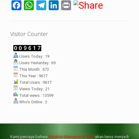
Facebook
WhatsApp
Telegram
LinkedIn
Print
Visitor Counter
LHI Desak
Users Today : 19
datangan masyarakat dua desa
Users Yesterday : 69
rsebut bukan merupakan
datangan pertama ke
This Month : 672
menterian ATR/ BPN. Warga
This Year : 9617
rharap kunjungan kali ini membuat
Total Users : 9617
menterian ATR/BPN
Views Today : 21
mprioritaskan penyelesaian
Total views : 13599
flik agraria di desa mereka.
Who's Online : 2
壯陽藥台灣購物
犀利士壯陽藥線上購買
但俗話說“是藥三分毒”，另外從
晚睡熬夜、睡眠過少會影響心臟
個人情感來說不管是ED患者自己還
健康、動脈血管健康，使心臟動泵
是其性伴侶，對長期依靠威而鋼支
出血液的力量變弱，血管動脈老化
撐性生活肯定都是非常不滿意的，
變窄，從而引起器質性勃起功能障
Kami percaya bahwa
Gerakan Masyarakat Sipil
akan terus menjadi