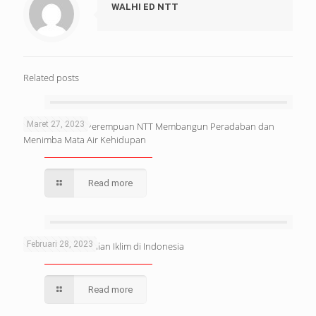
WALHI ED NTT
Related posts
Maret 27, 2023
Hutan: Tempat Perempuan NTT Membangun Peradaban dan
Menimba Mata Air Kehidupan
Read more
Februari 28, 2023
Mendorong Keadilan Iklim di Indonesia
Read more