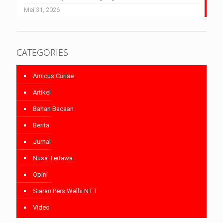
Mei 31, 2026
CATEGORIES
Amicus Curiae
Artikel
Bahan Bacaan
Berita
Jurnal
Nusa Tertawa
Opini
Siaran Pers Walhi NTT
Video