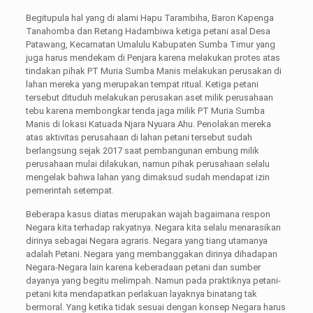
Begitupula hal yang di alami Hapu Tarambiha, Baron Kapenga
Tanahomba dan Retang Hadambiwa ketiga petani asal Desa
Patawang, Kecamatan Umalulu Kabupaten Sumba Timur yang
juga harus mendekam di Penjara karena melakukan protes atas
tindakan pihak PT Muria Sumba Manis melakukan perusakan di
lahan mereka yang merupakan tempat ritual. Ketiga petani
tersebut dituduh melakukan perusakan aset milik perusahaan
tebu karena membongkar tenda jaga milik PT Muria Sumba
Manis di lokasi Katuada Njara Nyuara Ahu. Penolakan mereka
atas aktivitas perusahaan di lahan petani tersebut sudah
berlangsung sejak 2017 saat pembangunan embung milik
perusahaan mulai dilakukan, namun pihak perusahaan selalu
mengelak bahwa lahan yang dimaksud sudah mendapat izin
pemerintah setempat.
Beberapa kasus diatas merupakan wajah bagaimana respon
Negara kita terhadap rakyatnya. Negara kita selalu menarasikan
dirinya sebagai Negara agraris. Negara yang tiang utamanya
adalah Petani. Negara yang membanggakan dirinya dihadapan
Negara-Negara lain karena keberadaan petani dan sumber
dayanya yang begitu melimpah. Namun pada praktiknya petani-
petani kita mendapatkan perlakuan layaknya binatang tak
bermoral. Yang ketika tidak sesuai dengan konsep Negara harus