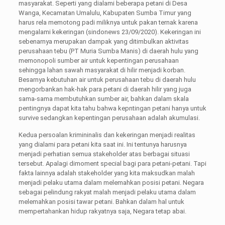
masyarakat. Seperti yang dialami beberapa petani di Desa
Wanga, Kecamatan Umalulu, Kabupaten Sumba Timur yang
harus rela memotong padi miliknya untuk pakan ternak karena
mengalami kekeringan (sindonews 23/09/2020). Kekeringan ini
sebenarnya merupakan dampak yang ditimbulkan aktivitas
perusahaan tebu (PT Muria Sumba Manis) di daerah hulu yang
memonopoli sumber air untuk kepentingan perusahaan
sehingga lahan sawah masyarakat di hilir menjadi korban.
Besarnya kebutuhan air untuk perusahaan tebu di daerah hulu
mengorbankan hak-hak para petani di daerah hilir yang juga
sama-sama membutuhkan sumber air, bahkan dalam skala
pentingnya dapat kita tahu bahwa kepntingan petani hanya untuk
survive sedangkan kepentingan perusahaan adalah akumulasi.
Kedua persoalan krimininalis dan kekeringan menjadi realitas
yang dialami para petani kita saat ini. Ini tentunya harusnya
menjadi perhatian semua stakeholder atas berbagai situasi
tersebut. Apalagi dimoment special bagi para petani-petani. Tapi
fakta lainnya adalah stakeholder yang kita maksudkan malah
menjadi pelaku utama dalam melemahkan posisi petani. Negara
sebagai pelindung rakyat malah menjadi pelaku utama dalam
melemahkan posisi tawar petani. Bahkan dalam hal untuk
mempertahankan hidup rakyatnya saja, Negara tetap abai.