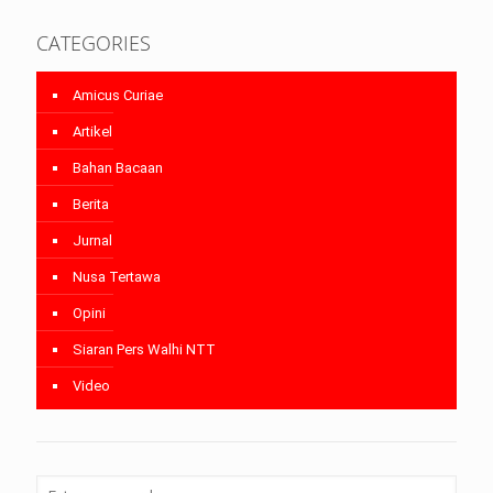
CATEGORIES
Amicus Curiae
Artikel
Bahan Bacaan
Berita
Jurnal
Nusa Tertawa
Opini
Siaran Pers Walhi NTT
Video