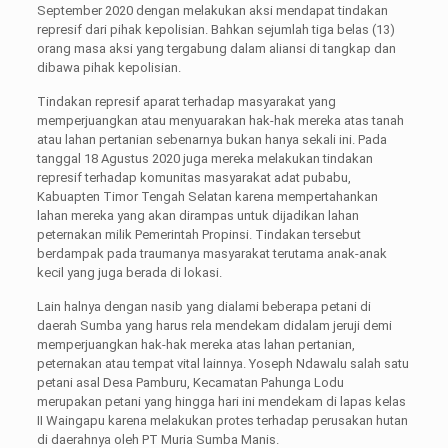
September 2020 dengan melakukan aksi mendapat tindakan
represif dari pihak kepolisian. Bahkan sejumlah tiga belas (13)
orang masa aksi yang tergabung dalam aliansi di tangkap dan
dibawa pihak kepolisian.
Tindakan represif aparat terhadap masyarakat yang
memperjuangkan atau menyuarakan hak-hak mereka atas tanah
atau lahan pertanian sebenarnya bukan hanya sekali ini. Pada
tanggal 18 Agustus 2020 juga mereka melakukan tindakan
represif terhadap komunitas masyarakat adat pubabu,
Kabuapten Timor Tengah Selatan karena mempertahankan
lahan mereka yang akan dirampas untuk dijadikan lahan
peternakan milik Pemerintah Propinsi. Tindakan tersebut
berdampak pada traumanya masyarakat terutama anak-anak
kecil yang juga berada di lokasi.
Lain halnya dengan nasib yang dialami beberapa petani di
daerah Sumba yang harus rela mendekam didalam jeruji demi
memperjuangkan hak-hak mereka atas lahan pertanian,
peternakan atau tempat vital lainnya. Yoseph Ndawalu salah satu
petani asal Desa Pamburu, Kecamatan Pahunga Lodu
merupakan petani yang hingga hari ini mendekam di lapas kelas
II Waingapu karena melakukan protes terhadap perusakan hutan
di daerahnya oleh PT Muria Sumba Manis.