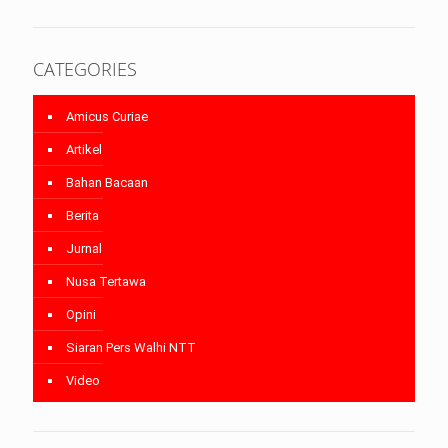
CATEGORIES
Amicus Curiae
Artikel
Bahan Bacaan
Berita
Jurnal
Nusa Tertawa
Opini
Siaran Pers Walhi NTT
Video