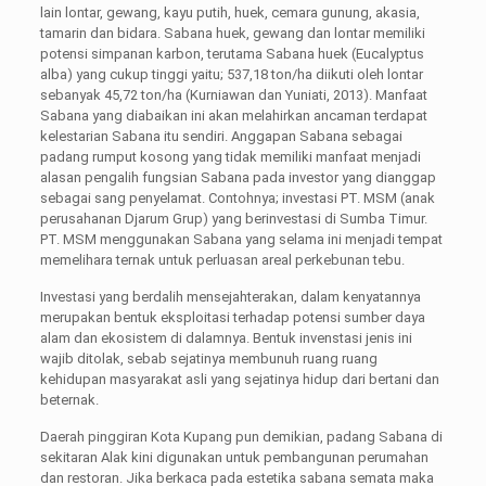
lain lontar, gewang, kayu putih, huek, cemara gunung, akasia,
tamarin dan bidara. Sabana huek, gewang dan lontar memiliki
potensi simpanan karbon, terutama Sabana huek (Eucalyptus
alba) yang cukup tinggi yaitu; 537,18 ton/ha diikuti oleh lontar
sebanyak 45,72 ton/ha (Kurniawan dan Yuniati, 2013). Manfaat
Sabana yang diabaikan ini akan melahirkan ancaman terdapat
kelestarian Sabana itu sendiri. Anggapan Sabana sebagai
padang rumput kosong yang tidak memiliki manfaat menjadi
alasan pengalih fungsian Sabana pada investor yang dianggap
sebagai sang penyelamat. Contohnya; investasi PT. MSM (anak
perusahanan Djarum Grup) yang berinvestasi di Sumba Timur.
PT. MSM menggunakan Sabana yang selama ini menjadi tempat
memelihara ternak untuk perluasan areal perkebunan tebu.
Investasi yang berdalih mensejahterakan, dalam kenyatannya
merupakan bentuk eksploitasi terhadap potensi sumber daya
alam dan ekosistem di dalamnya. Bentuk invenstasi jenis ini
wajib ditolak, sebab sejatinya membunuh ruang ruang
kehidupan masyarakat asli yang sejatinya hidup dari bertani dan
beternak.
Daerah pinggiran Kota Kupang pun demikian, padang Sabana di
sekitaran Alak kini digunakan untuk pembangunan perumahan
dan restoran. Jika berkaca pada estetika sabana semata maka