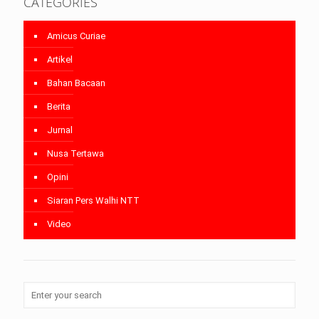
CATEGORIES
Amicus Curiae
Artikel
Bahan Bacaan
Berita
Jurnal
Nusa Tertawa
Opini
Siaran Pers Walhi NTT
Video