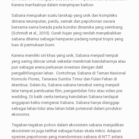
Karena manfaatnya dalam menyimpan karbon.
Sabana merupakan suatu lanskap yang unik dan kompleks
dimana rerumputan, perdu, semak dan pepohonan secara
bersama-sama berada pada kondisi dinamika yang seimbang
(Schmidt et al., 2010). Curah hujan yang rendah menyebabkan
sabana ditemui sebagai hamparan padang rumput tropis yang
luas di permukaan bumi.
Karena memiliki ciri khas yang unik, Sabana menjadi tempat
yang sering diincar untuk sekedar menikmati keindahannya atau
pun sebagai arena perluasan investasi dengan dalil
pengalihfungsian lahan. Contohnya; Sabana di Taman Nasional
Komodo Flores, Tanarara Sumba Timur dan Fulan Fehan di
Atambua. Selain itu, Sabana-sabana tersebut sering menjadi
latar tempat pembuatan film, pengambilan foto atau video pre
wedding. Di balik cerita tentang keindahan Sabana terdapat
anggapan keliru mengenai Sabana. Sabana hanya dianggap
sebagai lahan tidur atau lahan tidak potensial dalam produksi
ekonomis.
Tegakan-tegakan pohon dalam ekosistem sabana menjadikan
ekosistem ini juga terlihat sebagai hutan skala mikro. Adapun
spesies pepohonan yang mendominasi sabana di NTT antara