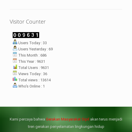
Visitor Counter
LHI Desak
Users Today : 33
datangan masyarakat dua desa
Users Yesterday : 69
rsebut bukan merupakan
datangan pertama ke
This Month : 686
menterian ATR/ BPN. Warga
This Year : 9631
rharap kunjungan kali ini membuat
Total Users : 9631
menterian ATR/BPN
Views Today : 36
mprioritaskan penyelesaian
Total views : 13614
flik agraria di desa mereka.
Who's Online : 1
壯陽藥台灣購物
犀利士壯陽藥線上購買
但俗話說“是藥三分毒”，另外從
晚睡熬夜、睡眠過少會影響心臟
個人情感來說不管是ED患者自己還
健康、動脈血管健康，使心臟動泵
是其性伴侶，對長期依靠威而鋼支
出血液的力量變弱，血管動脈老化
撐性生活肯定都是非常不滿意的，
變窄，從而引起器質性勃起功能障
Kami percaya bahwa
Gerakan Masyarakat Sipil
akan terus menjadi
威而鋼
礙（陽痿）。
, 因此只要了解避免了以上禁
犀利士
的副作用類
忌症，現有的臨床經驗來看，在醫
似，所以亦會加重犀利士副作用症
tren gerakan penyelamatan lingkungan hidup