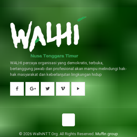
生指導下長期服用威而鋼還是沒有
狀，請應謹慎使用。
問題的。
WALHI percaya organisasi yang demokratis, terbuka,
bertanggung jawab dan profesional akan mampu melindungi hak-
hak masyarakat dan keberlanjutan lingkungan hidup
© 2026 WalhiNTT.Org. All Rights Reserved.
Muffin group