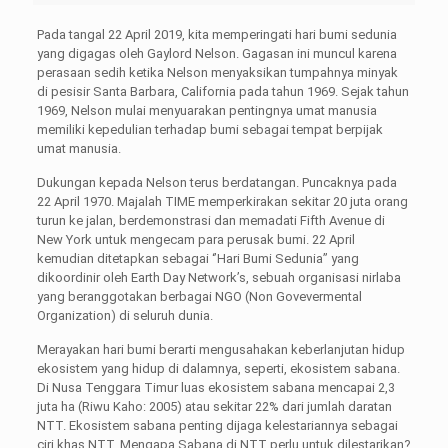
Pada tangal 22 April 2019, kita memperingati hari bumi sedunia
yang digagas oleh Gaylord Nelson. Gagasan ini muncul karena
perasaan sedih ketika Nelson menyaksikan tumpahnya minyak
di pesisir Santa Barbara, California pada tahun 1969. Sejak tahun
1969, Nelson mulai menyuarakan pentingnya umat manusia
memiliki kepedulian terhadap bumi sebagai tempat berpijak
umat manusia.
Dukungan kepada Nelson terus berdatangan. Puncaknya pada
22 April 1970. Majalah TIME memperkirakan sekitar 20 juta orang
turun ke jalan, berdemonstrasi dan memadati Fifth Avenue di
New York untuk mengecam para perusak bumi. 22 April
kemudian ditetapkan sebagai ‘’Hari Bumi Sedunia’’ yang
dikoordinir oleh Earth Day Network’s, sebuah organisasi nirlaba
yang beranggotakan berbagai NGO (Non Govevermental
Organization) di seluruh dunia.
Merayakan hari bumi berarti mengusahakan keberlanjutan hidup
ekosistem yang hidup di dalamnya, seperti, ekosistem sabana.
Di Nusa Tenggara Timur luas ekosistem sabana mencapai 2,3
juta ha (Riwu Kaho: 2005) atau sekitar 22% dari jumlah daratan
NTT. Ekosistem sabana penting dijaga kelestariannya sebagai
ciri khas NTT. Mengapa Sabana di NTT perlu untuk dilestarikan?