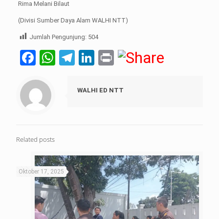
Rima Melani Bilaut
(Divisi Sumber Daya Alam WALHI NTT)
Jumlah Pengunjung:
504
Facebook
WhatsApp
Telegram
LinkedIn
Print
WALHI ED NTT
Related posts
Oktober 17, 2025