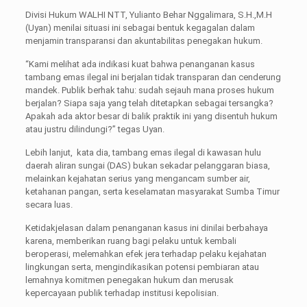
Divisi Hukum WALHI NTT, Yulianto Behar Nggalimara, S.H.,M.H
(Uyan) menilai situasi ini sebagai bentuk kegagalan dalam
menjamin transparansi dan akuntabilitas penegakan hukum.
“Kami melihat ada indikasi kuat bahwa penanganan kasus
tambang emas ilegal ini berjalan tidak transparan dan cenderung
mandek. Publik berhak tahu: sudah sejauh mana proses hukum
berjalan? Siapa saja yang telah ditetapkan sebagai tersangka?
Apakah ada aktor besar di balik praktik ini yang disentuh hukum
atau justru dilindungi?” tegas Uyan.
Lebih lanjut, kata dia, tambang emas ilegal di kawasan hulu
daerah aliran sungai (DAS) bukan sekadar pelanggaran biasa,
melainkan kejahatan serius yang mengancam sumber air,
ketahanan pangan, serta keselamatan masyarakat Sumba Timur
secara luas.
Ketidakjelasan dalam penanganan kasus ini dinilai berbahaya
karena, memberikan ruang bagi pelaku untuk kembali
beroperasi, melemahkan efek jera terhadap pelaku kejahatan
lingkungan serta, mengindikasikan potensi pembiaran atau
lemahnya komitmen penegakan hukum dan merusak
kepercayaan publik terhadap institusi kepolisian.