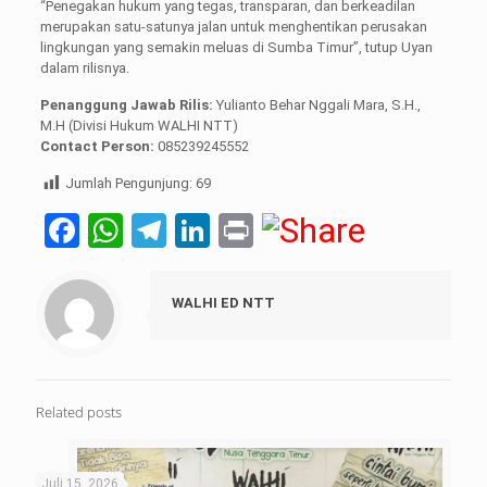
“Penegakan hukum yang tegas, transparan, dan berkeadilan
merupakan satu-satunya jalan untuk menghentikan perusakan
lingkungan yang semakin meluas di Sumba Timur”, tutup Uyan
dalam rilisnya.
Penanggung Jawab Rilis:
Yulianto Behar Nggali Mara, S.H.,
M.H (Divisi Hukum WALHI NTT)
Contact Person:
085239245552
Jumlah Pengunjung:
69
Facebook
WhatsApp
Telegram
LinkedIn
Print
WALHI ED NTT
Related posts
Juli 15, 2026