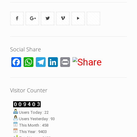
Social Share
Facebook
WhatsApp
Telegram
LinkedIn
Print
Visitor Counter
LHI Desak
Users Today : 22
datangan masyarakat dua desa
Users Yesterday : 93
rsebut bukan merupakan
datangan pertama ke
This Month : 458
menterian ATR/ BPN. Warga
This Year : 9403