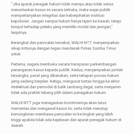
“Jika aparat penegak hukum tidak mampu atau tidak serius
menuntaskan kasus ini secara terbuka, maka wajar publik
mempertanyakan integritas dan keberpihakan institusi
kepolisian. Jangan sampai hukum hanya tajam ke bawah, tetapi
tumpul terhadap pelaku yang memiliki modal dan jaringan,”
lanjutnya.
Berangkat dari persoalan tersebut, WALHI NTT menyampaikan
sikap kritisnya dengan tegas mendesak Polres Sumba Timur
untuk :
Pertama, segera membuka secara transparan perkembangan
penanganan kasus kepada publik. Kedua, menyampaikan jumlah
tersangka, pasal yang dikenakan, serta tahapan proses hukum
yang sedang berjalan. Ketiga, mengusut tuntas hingga ke aktor
intelektual dan pemodal di balik tambang ilegal, serta menjamin
tidak ada praktik tebang pilih dalam penegakan hukum.
WALHI NTT juga menegaskan komitmennya akan terus
memantau dan mengawal kasus ini, serta tidak menutup
kemungkinan membawa persoalan ini ke tingkat yang lebih
tinggi apabila tidak ada kejelasan dari aparat penegak hukum di
daerah.