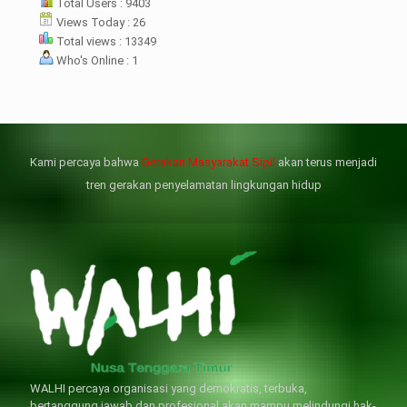
rharap kunjungan kali ini membuat
Total Users : 9403
menterian ATR/BPN
Views Today : 26
mprioritaskan penyelesaian
Total views : 13349
flik agraria di desa mereka.
Who's Online : 1
壯陽藥台灣購物
犀利士壯陽藥線上購買
但俗話說“是藥三分毒”，另外從
晚睡熬夜、睡眠過少會影響心臟
個人情感來說不管是ED患者自己還
健康、動脈血管健康，使心臟動泵
是其性伴侶，對長期依靠威而鋼支
出血液的力量變弱，血管動脈老化
撐性生活肯定都是非常不滿意的，
變窄，從而引起器質性勃起功能障
Kami percaya bahwa
Gerakan Masyarakat Sipil
akan terus menjadi
威而鋼
礙（陽痿）。
, 因此只要了解避免了以上禁
犀利士
的副作用類
忌症，現有的臨床經驗來看，在醫
似，所以亦會加重犀利士副作用症
tren gerakan penyelamatan lingkungan hidup
生指導下長期服用威而鋼還是沒有
狀，請應謹慎使用。
問題的。
WALHI percaya organisasi yang demokratis, terbuka,
bertanggung jawab dan profesional akan mampu melindungi hak-