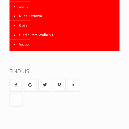
Jurnal
Nusa Tertawa
Opini
Siaran Pers Walhi NTT
Video
FIND US