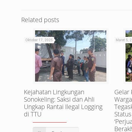
Related posts
Oktober 17, 2025
Maret 5, 
Kejahatan Lingkungan
Gelar
Sonokeling: Saksi dan Ahli
Warga 
Ungkap Rantai Ilegal Logging
Tegas
di TTU
Status
‘Perj
Berakh