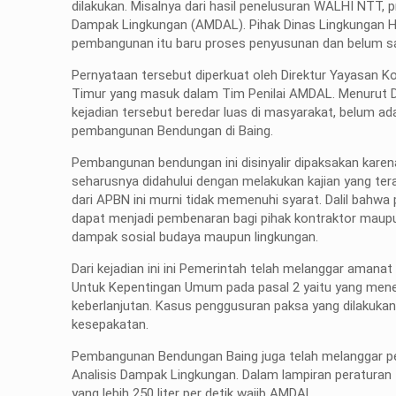
dilakukan. Misalnya dari hasil penelusuran WALHI NTT, 
Dampak Lingkungan (AMDAL). Pihak Dinas Lingkungan 
pembangunan itu baru proses penyusunan dan belum 
Pernyataan tersebut diperkuat oleh Direktur Yayasan
Timur yang masuk dalam Tim Penilai AMDAL. Menurut D
kejadian tersebut beredar luas di masyarakat, belum 
pembangunan Bendungan di Baing.
Pembangunan bendungan ini disinyalir dipaksakan kar
seharusnya didahului dengan melakukan kajian yang
dari APBN ini murni tidak memenuhi syarat. Dalil bah
dapat menjadi pembenaran bagi pihak kontraktor maupu
dampak sosial budaya maupun lingkungan.
Dari kejadian ini ini Pemerintah telah melanggar am
Untuk Kepentingan Umum pada pasal 2 yaitu yang mene
keberlanjutan. Kasus penggusuran paksa yang dilakuka
kesepakatan.
Pembangunan Bendungan Baing juga telah melanggar pe
Analisis Dampak Lingkungan. Dalam lampiran peratura
yang lebih 250 liter per detik wajib AMDAL.