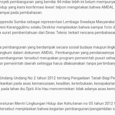
proyek pembangunan yang bernilai 44 miliar lebih ini belum mempunyai
Hidup yang kami konfirmasi lewat telpon mengatakan bahwa AMDAL
sampai pada pembahasan.
 Koppesda Sumba sebagai representasi Lembaga Swadaya Masyaraka
eni Karanggulimu selaku Direktur menjelaskan bahwa sampai foto d
ada surat pemberitahuan dari Dinas Teknis terkait rencana pembaha
ena pembangunan yang berdampak secara sosial budaya maupun ling
 terangkum dalam dokumen AMDAL. Pembangunan yang pendanaannya
wa pembangunan tersebut merupakan program pemerintah pusat sehar
n pemerintah daerah sehingga harus dilaksanakan tanpa pertimban
anat Undang-Undang No 2 tahun 2012 tentang Pengadaan Tanah Bagi 
kankan pada asas kemanusiaan, keadilan, keterbukaan, kesepakata
n pada lahan ibu Djati Ata Hau mencerminkan tidak adanya asas kem
raturan Mentri Lingkungan Hidup dan Kehutanan no 05 tahun 2012 
n tersebut menjelaskan bahwa kegiatan pembangunan/pengambilan s