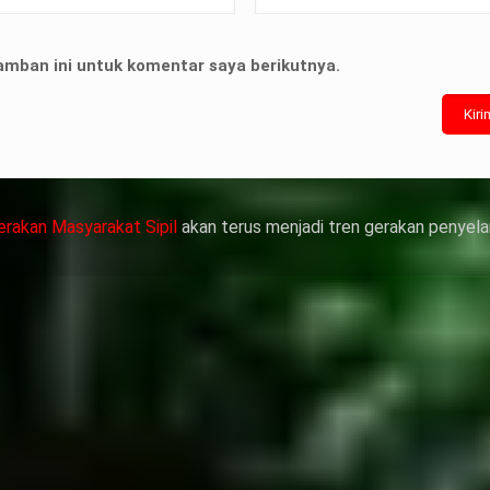
terian ATR/
nyelesaian
amban ini untuk komentar saya berikutnya.
靠威而鋼支撐性
管動脈老化變
，在醫生指導下
作用症狀，請應
erakan Masyarakat Sipil
akan terus menjadi tren gerakan penyela