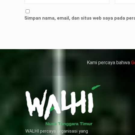
but bukan merupakan kedatangan pertama ke Kemen
ni membuat Kementerian ATR/BPN memprioritaskan pe
Simpan nama, email, dan situs web saya pada per
人情感來說不管是ED患者自己還是其性伴侶，對長期依
、動脈血管健康，使心臟動泵出血液的力量變弱，血
痿）。
 因此只要了解避免了以上禁忌症，現有的臨床經驗來看
犀利士
的副作用類似，所以亦會加重犀利士副
Kami percaya bahwa
G
WALHI percaya organisasi yang