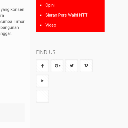
Opini
l yang konsen
Siaran Pers Walhi NTT
ra
i Sumba Timur
Video
embangunan
nggar.
FIND US