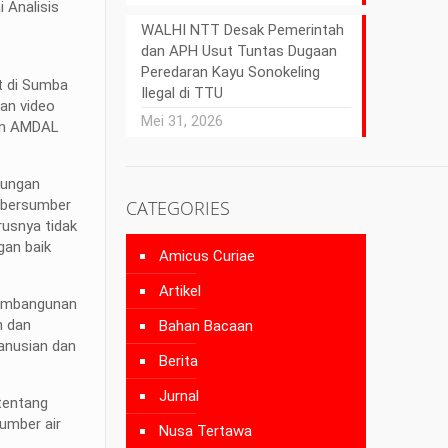
 Analisis
WALHI NTT Desak Pemerintah
dan APH Usut Tuntas Dugaan
Peredaran Kayu Sonokeling
t di Sumba
Ilegal di TTU
an video
Mei 31, 2026
san AMDAL
kungan
 bersumber
CATEGORIES
usnya tidak
gan baik
Amicus Curiae
Artikel
Pembangunan
n dan
Bahan Bacaan
anusian dan
Berita
Jurnal
tentang
umber air
Nusa Tertawa