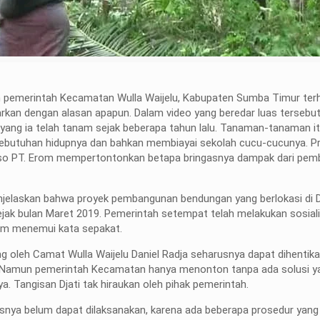
an pemerintah Kecamatan Wulla Waijelu, Kabupaten Sumba Timur ter
rkan dengan alasan apapun. Dalam video yang beredar luas tersebut,
yang ia telah tanam sejak beberapa tahun lalu. Tanaman-tanaman it
ebutuhan hidupnya dan bahkan membiayai sekolah cucu-cucunya. P
Kso PT. Erom mempertontonkan betapa bringasnya dampak dari pe
jelaskan bahwa proyek pembangunan bendungan yang berlokasi di D
ejak bulan Maret 2019. Pemerintah setempat telah melakukan sosiali
m menemui kata sepakat.
 oleh Camat Wulla Waijelu Daniel Radja seharusnya dapat dihentik
t. Namun pemerintah Kecamatan hanya menonton tanpa ada solusi ya
ya. Tangisan Djati tak hiraukan oleh pihak pemerintah.
nya belum dapat dilaksanakan, karena ada beberapa prosedur yang