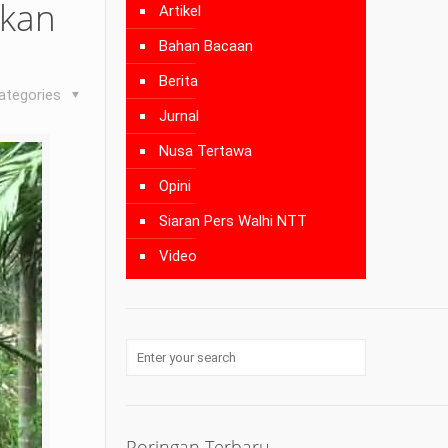
kan
Artikel
Bahan Bacaan
Berita
ategories
Jurnal
Nusa Tertawa
Opini
Siaran Pers Walhi NTT
Video
Poringan Terbaru