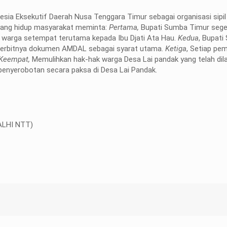
esia Eksekutif Daerah Nusa Tenggara Timur sebagai organisasi sipi
uang hidup masyarakat meminta:
Pertama,
Bupati Sumba Timur sege
 warga setempat terutama kepada Ibu Djati Ata Hau.
Kedua
, Bupat
terbitnya dokumen AMDAL sebagai syarat utama.
Ketiga
, Setiap p
Keempat,
Memulihkan hak-hak warga Desa Lai pandak yang telah dila
enyerobotan secara paksa di Desa Lai Pandak.
WALHI NTT)