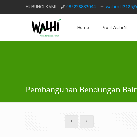
HUBUNGI KAMI
082228882044
walhi.ntt2125
Home
Profil Walhi NTT
Pembangunan Bendungan Bain