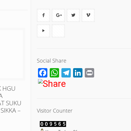
Social Share
Facebook
WhatsApp
Telegram
LinkedIn
Print
K HGU
A
T SUKU
SIKKA –
Visitor Counter