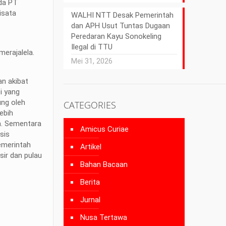
da PT
isata
WALHI NTT Desak Pemerintah
dan APH Usut Tuntas Dugaan
Peredaran Kayu Sonokeling
Ilegal di TTU
merajalela.
Mei 31, 2026
an akibat
i yang
ung oleh
CATEGORIES
ebih
am. Sementara
Amicus Curiae
sis
pemerintah
Artikel
sir dan pulau
Bahan Bacaan
Berita
Jurnal
Nusa Tertawa