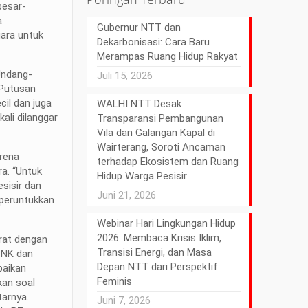
besar-
a
Gubernur NTT dan
ara untuk
Dekarbonisasi: Cara Baru
Merampas Ruang Hidup Rakyat
Undang-
Juli 15, 2026
 Putusan
cil dan juga
WALHI NTT Desak
li dilanggar
Transparansi Pembangunan
Vila dan Galangan Kapal di
Wairterang, Soroti Ancaman
arena
terhadap Ekosistem dan Ruang
ra. “Untuk
Hidup Warga Pesisir
sisir dan
Juni 21, 2026
iperuntukkan
Webinar Hari Lingkungan Hidup
2026: Membaca Krisis Iklim,
rat dengan
Transisi Energi, dan Masa
 TNK dan
Depan NTT dari Perspektif
baikan
Feminis
kan soal
tarnya.
Juni 7, 2026