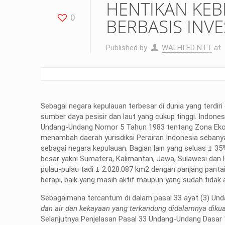
HENTIKAN KEBI
0
BERBASIS INV
Published by
WALHI ED NTT
at
Sebagai negara kepulauan terbesar di dunia yang terdiri 
sumber daya pesisir dan laut yang cukup tinggi. Indones
Undang-Undang Nomor 5 Tahun 1983 tentang Zona Ekonomi
menambah daerah yurisdiksi Perairan Indonesia sebanyak 
sebagai negara kepulauan. Bagian lain yang seluas ± 35%
besar yakni Sumatera, Kalimantan, Jawa, Sulawesi dan P
pulau-pulau tadi ± 2.028.087 km2 dengan panjang pan
berapi, baik yang masih aktif maupun yang sudah tidak a
Sebagaimana tercantum di dalam pasal 33 ayat (3) 
dan air dan kekayaan yang terkandung didalamnya diku
Selanjutnya Penjelasan Pasal 33 Undang-Undang Dasar 