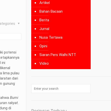
Artikel
Bahan Bacaan
Berita
ategories
Jurnal
Nusa Tertawa
Opini
iki potensi
Siaran Pers Walhi NTT
itetapkannya
 ini
Video
dikenal
a lima pulau
aratan dari
an gunung
 bahwa
Bumi
uran rakyat
.
dung di
Poringan Terbaru