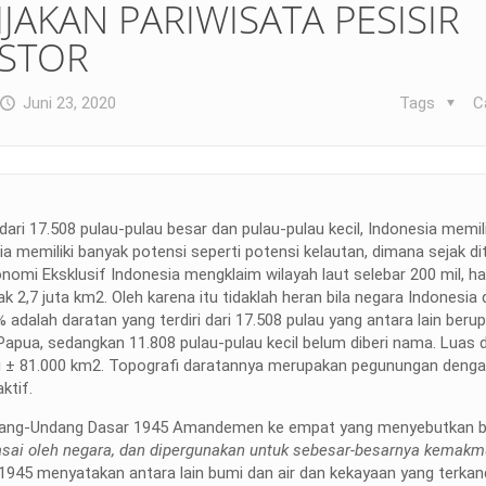
JAKAN PARIWISATA PESISIR
ESTOR
Juni 23, 2020
Tags
C
dari 17.508 pulau‐pulau besar dan pulau‐pulau kecil, Indonesia memil
ia memiliki banyak potensi seperti potensi kelautan, dimana sejak d
 Eksklusif Indonesia mengklaim wilayah laut selebar 200 mil, hal
2,7 juta km2. Oleh karena itu tidaklah heran bila negara Indonesia 
 adalah daratan yang terdiri dari 17.508 pulau yang antara lain berup
apua, sedangkan 11.808 pulau-pulau kecil belum diberi nama. Luas d
tai ± 81.000 km2. Topografi daratannya merupakan pegunungan deng
ktif.
Undang-Undang Dasar 1945 Amandemen ke empat yang menyebutkan
asai oleh negara, dan dipergunakan untuk sebesar-besarnya kemakm
1945 menyatakan antara lain bumi dan air dan kekayaan yang terkan