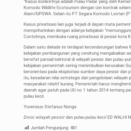
“Kasus konkretnya adalah Pulau Padar yang oleh Keme
Komodo Wildlife Ecotourism dengan izin kontrak selam
Alam/IUPSWA. Selain itu PT Segara Komodo Lestari (PT
Kasus privatisasi lain juga terjadi di depan mata pemer
memprihatinkan dengan adanya kebijakan “memunggungi” l
Contohnya, membuka ruang privatisasi di pesisir kota K
Dalam satu dekade ini terdapat kecenderungan bahwa Wi
kebijakan pembangunan yang cendrung mengabaikan aspe
bersifat parsial/sektoral di wilayah pesisir dan pulau-pu
kebijakan pemerintah sering menimbulkan kerusakan Sumb
berorientasi pada eksploitasi sumber daya pesisir dan
itu, kesadaran nilai setrategis dari pengelolaan wilayah 
masyarakat relatif kurang. Pemerintah harus menghentik
daerah agar patuh pada UU no 1 tahun 2014 tentang per
pulau kecil.
Yuvensius Stefanus Nonga
Divisi wilayah pesisir dan pulau-pulau kecil
ED WALHI 
Jumlah Pengunjung:
481