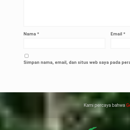
Nama
*
Email
*
but bukan merupakan kedatangan pertama ke Kemen
ni membuat Kementerian ATR/BPN memprioritaskan pe
Simpan nama, email, dan situs web saya pada per
人情感來說不管是ED患者自己還是其性伴侶，對長期依
、動脈血管健康，使心臟動泵出血液的力量變弱，血
痿）。
 因此只要了解避免了以上禁忌症，現有的臨床經驗來看
犀利士
的副作用類似，所以亦會加重犀利士副
Kami percaya bahwa
G