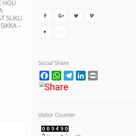
K HGU
A
T SUKU
SIKKA –
Social Share
Facebook
WhatsApp
Telegram
LinkedIn
Print
Visitor Counter