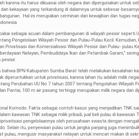
h karena itu harus dikuasai oleh negara dan dipergunakan untuk se
 dan kekayaan yang terkandung di dalamnya untuk sebesar-besarny
angunan. Hal ini merupakan cerminan dari kewajiban dan tugas neg
ndonesia.
pakai sebagai acuan dalam pembangunan di wilayah pesisir seperti 
ang Pengelolaan Wilayah Pesisir dan Pulau-Pulau Kecil. Kemudian,
Privatisasi dan Komersialisasi Wilayah Pesisir dan Pulau- pulau Ke
erdayaan Nelayan, Pembudidaya Ikan dan Petambak Garam,” seringka
pesisir.
jelas bahwa BPN Kabupaten Sumba Barat telah melakukan kesalahan k
diperuntukkan untuk privatisasi, karena lahan itu adalah milik nega
entang Perubahan UU No 7 tahun 2007 tentang Pengolahan Wilayah Pe
an Pantai, 100 m air pasang tertinggi merupakan milik negara dan d
sional Komodo. Fakta sebagai contoh kasus yang menjadikan TNK sa
 dalam kawasan TNK sebagai milik pribadi, jual beli pulau di kawasan
privatisasi pengelolaannya oleh perusahaan swasta dengan menga
. Selain itu, penyewaan pulau untuk jangka panjang juga menimbul
 pulau, mengusir masyarakat nelayan untuk mencari makan di seki