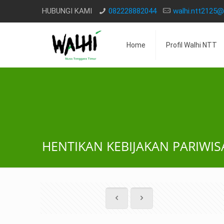
HUBUNGI KAMI
082228882044
walhi.ntt2125
Home
Profil Walhi NTT
HENTIKAN KEBIJAKAN PARIWISA