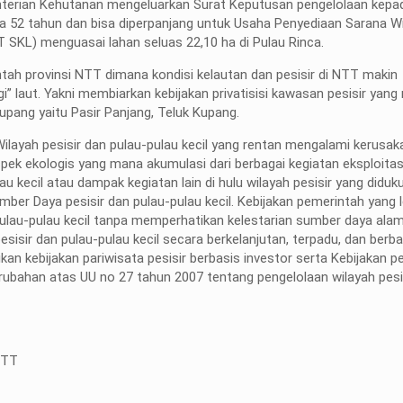
nterian Kehutanan mengeluarkan Surat Keputusan pengelolaan kepa
a 52 tahun dan bisa diperpanjang untuk Usaha Penyediaan Sarana W
 SKL) menguasai lahan seluas 22,10 ha di Pulau Rinca.
intah provinsi NTT dimana kondisi kelautan dan pesisir di NTT makin
aut. Yakni membiarkan kebijakan privatisisi kawasan pesisir yang 
upang yaitu Pasir Panjang, Teluk Kupang.
layah pesisir dan pulau-pulau kecil yang rentan mengalami kerusak
k ekologis yang mana akumulasi dari berbagai kegiatan eksploitas
lau kecil atau dampak kegiatan lain di hulu wilayah pesisir yang diduk
er Daya pesisir dan pulau-pulau kecil. Kebijakan pemerintah yang l
 pulau-pulau kecil tanpa memperhatikan kelestarian sumber daya al
pesisir dan pulau-pulau kecil secara berkelanjutan, terpadu, dan berba
an kebijakan pariwisata pesisir berbasis investor serta Kebijakan 
ubahan atas UU no 27 tahun 2007 tentang pengelolaan wilayah pesi
NTT