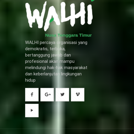
WALHI percaya organisasi yang
demokratis, terbuka,
bertanggung jawab dan
profesional akan mampu
melindungi hak-hak masyarakat
dan keberlanjutan lingkungan
hidup