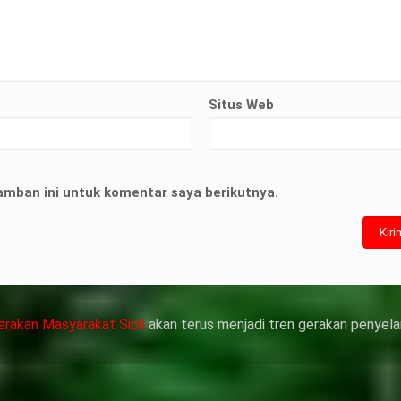
Situs Web
terian ATR/
nyelesaian
amban ini untuk komentar saya berikutnya.
靠威而鋼支撐性
管動脈老化變
，在醫生指導下
作用症狀，請應
erakan Masyarakat Sipil
akan terus menjadi tren gerakan penyela