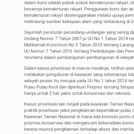
dalam bumi adalah pokok-pokok kemakmuran rakyat, ole
besarnya kemakmuran rakyat. Penggunaan bumi dan air
kemakmuran rakyat diselenggarakan melalui upaya pemb
melindungi sumber kekayaan alam yang terkandung di I
Sejumlah peraturan perundang-undangan yang sering di
Undang Nomor 7 Tahun 2007 jo UU No 1 Tahun 2014 tent
Mahkamah Konstitusi No 3 Tahun 2010 tentang Larangan 
UU Nomor 7 Tahun 2016 tentang Perlindungan dan Pemb
terutama dalam pembangunan-pembangunan di wilayah 
Dalam kasus privatisasi di marosi misalnya, terlihat 
melakukan pengukuran di kawasan yang sebenarnya tidak 
wilayah pesisir itu merujuk pada UU No 1 tahun 2014 t
Pulau-Pulau Kecil dan diperkuat Perpres tentang Simpad
hanya untuk 2 hal, yakni untuk konservasi dan rekreasi.
Kasus privatisasi lain terjadi pada kawasan Taman Na
praktik privatisasi yakni pengklaiman kepemilikan pulau
Kawasan Taman Nasional di mana ada komodo justru di
prioritas konservasi dan mengancam keberadaan komodo
karena muncul pengklaiman terhadap akses dan manfaat