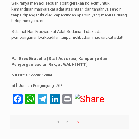
Sekiranya menjadi sebuah spirit gerakan kolektif untuk
kemandirian masyarakat adat atas hutan dan tanahnya sendiri
tanpa dipengaruhi oleh kepentingan apapun yang meretas ruang
hidup masyarakat.
Selamat Hari Masyarakat Adat Sedunia: Tidak ada
pembangunan berkeadilan tanpa melibatkan masyarakat adat!
PJ: Gres Gracelia (Staf Advokasi, Kampanye dan
Pengorganisasian Rakyat WALHI NTT)
No HP: 082228882044
Jumlah Pengunjung:
762
Facebook
WhatsApp
Telegram
LinkedIn
Print
1
2
3