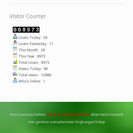
Visitor Counter
LHI Desak
Users Today : 28
datangan masyarakat dua desa
Users Yesterday : 11
rsebut bukan merupakan
datangan pertama ke
This Month : 28
menterian ATR/ BPN. Warga
This Year : 8973
rharap kunjungan kali ini membuat
Total Users : 8973
menterian ATR/BPN
Views Today : 98
mprioritaskan penyelesaian
Total views : 12888
flik agraria di desa mereka.
Who's Online : 1
壯陽藥台灣購物
犀利士壯陽藥線上購買
但俗話說“是藥三分毒”，另外從
晚睡熬夜、睡眠過少會影響心臟
個人情感來說不管是ED患者自己還
健康、動脈血管健康，使心臟動泵
是其性伴侶，對長期依靠威而鋼支
出血液的力量變弱，血管動脈老化
撐性生活肯定都是非常不滿意的，
變窄，從而引起器質性勃起功能障
Kami percaya bahwa
Gerakan Masyarakat Sipil
akan terus menjadi
威而鋼
礙（陽痿）。
, 因此只要了解避免了以上禁
犀利士
的副作用類
忌症，現有的臨床經驗來看，在醫
似，所以亦會加重犀利士副作用症
tren gerakan penyelamatan lingkungan hidup
生指導下長期服用威而鋼還是沒有
狀，請應謹慎使用。