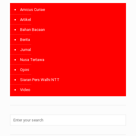
Amicus Curiae
Artikel
Bahan Bacaan
Berita
Jurnal
Nusa Tertawa
Opini
Siaran Pers Walhi NTT
Video