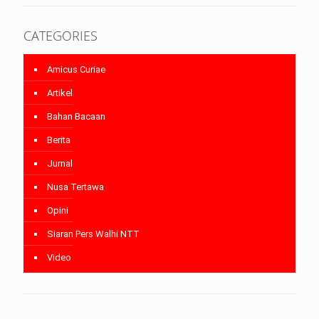
CATEGORIES
Amicus Curiae
Artikel
Bahan Bacaan
Berita
Jurnal
Nusa Tertawa
Opini
Siaran Pers Walhi NTT
Video