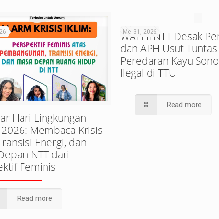
026
Mei 31, 2026
WALHI NTT Desak Pe
dan APH Usut Tuntas
Peredaran Kayu Sono
Ilegal di TTU
Read more
ar Hari Lingkungan
 2026: Membaca Krisis
 Transisi Energi, dan
Depan NTT dari
ktif Feminis
Read more