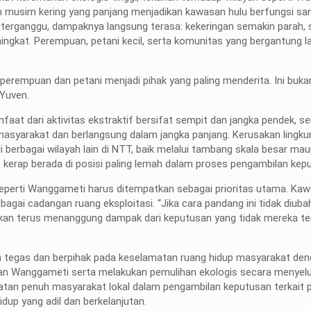
n musim kering yang panjang menjadikan kawasan hulu berfungsi san
i terganggu, dampaknya langsung terasa: kekeringan semakin parah,
ngkat. Perempuan, petani kecil, serta komunitas yang bergantung 
perempuan dan petani menjadi pihak yang paling menderita. Ini buk
 Yuven.
faat dari aktivitas ekstraktif bersifat sempit dan jangka pendek, 
masyarakat dan berlangsung dalam jangka panjang. Kerusakan lingku
i berbagai wilayah lain di NTT, baik melalui tambang skala besar mau
kerap berada di posisi paling lemah dalam proses pengambilan kep
perti Wanggameti harus ditempatkan sebagai prioritas utama. Ka
agai cadangan ruang eksploitasi. “Jika cara pandang ini tidak diubah
kan terus menanggung dampak dari keputusan yang tidak mereka te
 tegas dan berpihak pada keselamatan ruang hidup masyarakat de
an Wanggameti serta melakukan pemulihan ekologis secara menyelu
ibatan penuh masyarakat lokal dalam pengambilan keputusan terkait 
dup yang adil dan berkelanjutan.