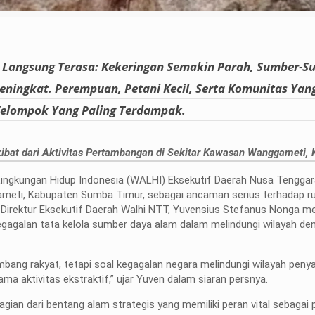
 Langsung Terasa: Kekeringan Semakin Parah, Sumber-S
ingkat. Perempuan, Petani Kecil, Serta Komunitas Yan
Kelompok Yang Paling Terdampak.
ibat dari Aktivitas Pertambangan di Sekitar Kawasan Wanggameti, 
ngkungan Hidup Indonesia (WALHI) Eksekutif Daerah Nusa Tenggar
ameti, Kabupaten Sumba Timur, sebagai ancaman serius terhadap r
, Direktur Eksekutif Daerah Walhi NTT, Yuvensius Stefanus Nonga 
agalan tata kelola sumber daya alam dalam melindungi wilayah de
mbang rakyat, tetapi soal kegagalan negara melindungi wilayah peny
a aktivitas ekstraktif,” ujar Yuven dalam siaran persnya.
ian dari bentang alam strategis yang memiliki peran vital sebagai