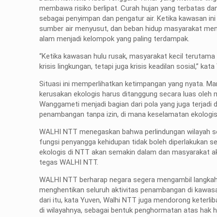
membawa risiko berlipat. Curah hujan yang terbatas da
sebagai penyimpan dan pengatur air. Ketika kawasan in
sumber air menyusut, dan beban hidup masyarakat meni
alam menjadi kelompok yang paling terdampak.
“Ketika kawasan hulu rusak, masyarakat kecil terutama 
krisis lingkungan, tetapi juga krisis keadilan sosial,” kata
Situasi ini memperlihatkan ketimpangan yang nyata. Man
kerusakan ekologis harus ditanggung secara luas oleh 
Wanggameti menjadi bagian dari pola yang juga terjadi d
penambangan tanpa izin, di mana keselamatan ekologis 
WALHI NTT menegaskan bahwa perlindungan wilayah se
fungsi penyangga kehidupan tidak boleh diperlakukan seb
ekologis di NTT akan semakin dalam dan masyarakat a
tegas WALHI NTT.
WALHI NTT berharap negara segera mengambil langkah
menghentikan seluruh aktivitas penambangan di kawas
dari itu, kata Yuven, Walhi NTT juga mendorong keterl
di wilayahnya, sebagai bentuk penghormatan atas hak hi