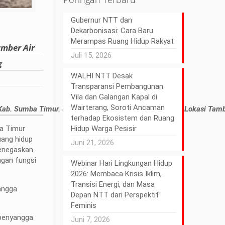
Gubernur NTT dan
Dekarbonisasi: Cara Baru
Merampas Ruang Hidup Rakyat
umber Air
Juli 15, 2026
g
WALHI NTT Desak
Transparansi Pembangunan
Vila dan Galangan Kapal di
Wairterang, Soroti Ancaman
Kab. Sumba Timur. (Sumber Foto: Doc. Warga di Sekitar Lokasi Tam
terhadap Ekosistem dan Ruang
a Timur
Hidup Warga Pesisir
uang hidup
Juni 21, 2026
menegaskan
ngan fungsi
Webinar Hari Lingkungan Hidup
2026: Membaca Krisis Iklim,
Transisi Energi, dan Masa
angga
Depan NTT dari Perspektif
Feminis
 penyangga
Juni 7, 2026