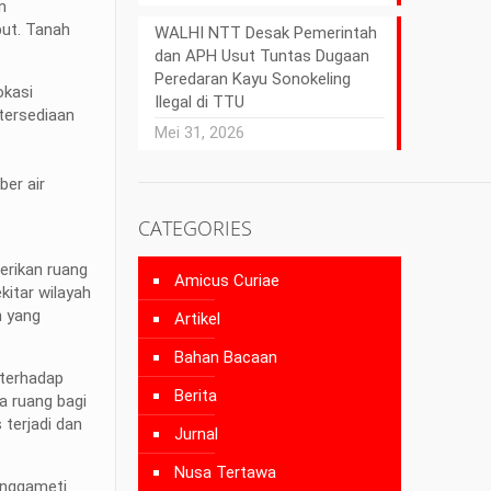
n
but. Tanah
WALHI NTT Desak Pemerintah
dan APH Usut Tuntas Dugaan
Peredaran Kayu Sonokeling
okasi
Ilegal di TTU
etersediaan
Mei 31, 2026
ber air
CATEGORIES
erikan ruang
Amicus Curiae
kitar wilayah
n yang
Artikel
Bahan Bacaan
 terhadap
Berita
a ruang bagi
terjadi dan
Jurnal
Nusa Tertawa
anggameti