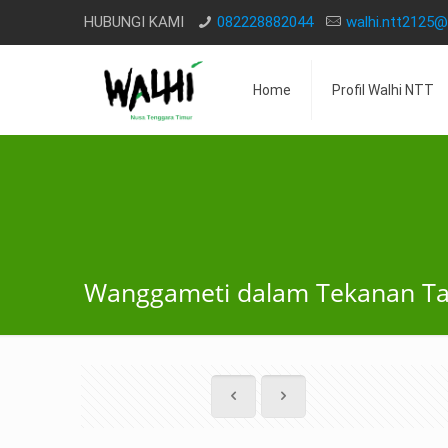
HUBUNGI KAMI
082228882044
walhi.ntt2125
Home
Profil Walhi NTT
Wanggameti dalam Tekanan Tam