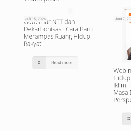
Juli 15, 2026
Juni 7, 2
Gubernur NTT dan
Dekarbonisasi: Cara Baru
Merampas Ruang Hidup
Rakyat
Read more
Webin
Hidup
Iklim,
Masa 
Perspe