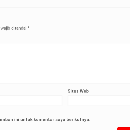
wajib ditandai
*
Situs Web
terian ATR/
nyelesaian
amban ini untuk komentar saya berikutnya.