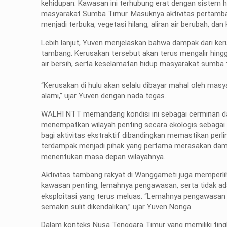
kehidupan. Kawasan ini terhubung erat dengan sistem 
masyarakat Sumba Timur. Masuknya aktivitas pertamban
menjadi terbuka, vegetasi hilang, aliran air berubah, da
Lebih lanjut, Yuven menjelaskan bahwa dampak dari kerus
tambang. Kerusakan tersebut akan terus mengalir hingga
air bersih, serta keselamatan hidup masyarakat sumba 
“Kerusakan di hulu akan selalu dibayar mahal oleh masy
alami,” ujar Yuven dengan nada tegas.
WALHI NTT memandang kondisi ini sebagai cerminan dar
menempatkan wilayah penting secara ekologis sebagai r
bagi aktivitas ekstraktif dibandingkan memastikan per
terdampak menjadi pihak yang pertama merasakan dampa
menentukan masa depan wilayahnya.
Aktivitas tambang rakyat di Wanggameti juga memperliha
kawasan penting, lemahnya pengawasan, serta tidak ad
eksploitasi yang terus meluas. “Lemahnya pengawasan 
semakin sulit dikendalikan,” ujar Yuven Nonga.
Dalam konteks Nusa Tenggara Timur yang memiliki tingk