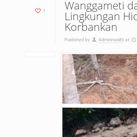
Wanggameti d
1
Lingkungan Hi
Korbankan
Published by
Adminnwalhi
at