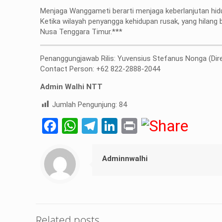
Menjaga Wanggameti berarti menjaga keberlanjutan hid
Ketika wilayah penyangga kehidupan rusak, yang hilang 
Nusa Tenggara Timur.***
Penanggungjawab Rilis: Yuvensius Stefanus Nonga (Di
Contact Person: +62 822-2888-2044
Admin Walhi NTT
Jumlah Pengunjung:
84
Facebook
WhatsApp
Telegram
LinkedIn
Print
Adminnwalhi
Related posts