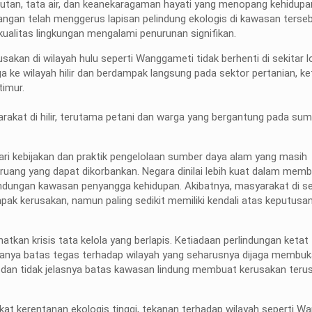
hutan, tata air, dan keanekaragaman hayati yang menopang kehidupa
gan telah menggerus lapisan pelindung ekologis di kawasan terse
n kualitas lingkungan mengalami penurunan signifikan.
akan di wilayah hulu seperti Wanggameti tidak berhenti di sekitar l
 ke wilayah hilir dan berdampak langsung pada sektor pertanian, k
timur.
arakat di hilir, terutama petani dan warga yang bergantung pada sum
i kebijakan dan praktik pengelolaan sumber daya alam yang masih
uang yang dapat dikorbankan. Negara dinilai lebih kuat dalam memb
lindungan kawasan penyangga kehidupan. Akibatnya, masyarakat di se
k kerusakan, namun paling sedikit memiliki kendali atas keputusa
tkan krisis tata kelola yang berlapis. Ketiadaan perlindungan ketat
anya batas tegas terhadap wilayah yang seharusnya dijaga membuk
dan tidak jelasnya batas kawasan lindung membuat kerusakan terus 
at kerentanan ekologis tinggi, tekanan terhadap wilayah seperti W