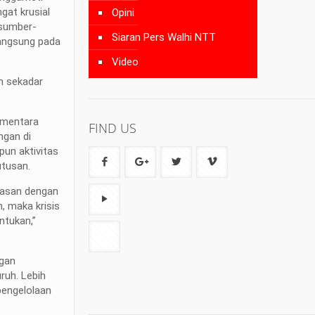
gat krusial
Opini
 sumber-
Siaran Pers Walhi NTT
langsung pada
Video
an sekadar
sementara
FIND US
ngan di
pun aktivitas
utusan.
wasan dengan
, maka krisis
ntukan,”
ngan
ruh. Lebih
pengelolaan