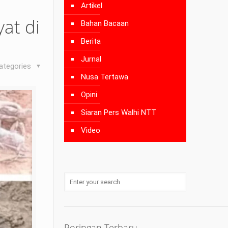
Artikel
at di
Bahan Bacaan
Berita
Jurnal
ategories
Nusa Tertawa
Opini
Siaran Pers Walhi NTT
Video
Poringan Terbaru