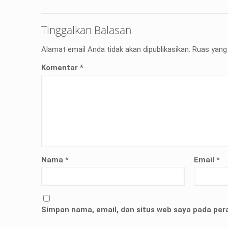
Tinggalkan Balasan
Alamat email Anda tidak akan dipublikasikan.
Ruas yang 
Komentar
*
Nama
*
Email
*
but bukan merupakan kedatangan pertama ke Kemen
ni membuat Kementerian ATR/BPN memprioritaskan pe
Simpan nama, email, dan situs web saya pada per