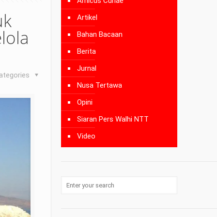
Amicus Curiae
uk
Artikel
lola
Bahan Bacaan
Berita
Jurnal
ategories
Nusa Tertawa
Opini
Siaran Pers Walhi NTT
Video