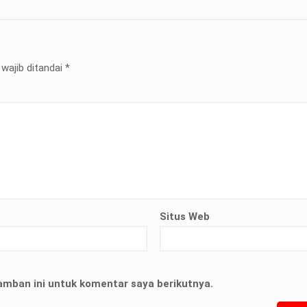
wajib ditandai
*
Situs Web
terian ATR/
nyelesaian
amban ini untuk komentar saya berikutnya.