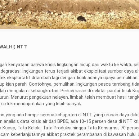
(WALHI) NTT
tengah kenyataan bahwa krisis lingkungan hidup dari waktu ke waktu s
. degradasi lingkungan terus terjadi akibat eksploitasi sumber daya 
tek eksploitatif ditambah lagi dengan tidak adanya upaya pemulihan
p kian parah. Contohnya, pemulihan lingkungan pasca tambang tida
lah mengalami kebangkrutan. Pencemaran di sekitar pantai teluk Ku
nurun. Menurut pengakuan nelayan, limbah telah membuat hasil tan
 untuk mendapat ikan yang lebih banyak.
gan yang ada hampir semua kabupaten di NTT yang urusan daya duk
analisis data krisis air dari BPBD, ada 10-15 persen desa di NTT kris
a Kuasa, Tata Kelola, Tata Produksi hingga Tata Konsumsi, 70 pers
ncam keberlanjutannya akibat praktek perambahan di kawasan hulu. 