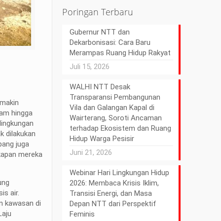
Poringan Terbaru
Gubernur NTT dan
Dekarbonisasi: Cara Baru
Merampas Ruang Hidup Rakyat
Juli 15, 2026
WALHI NTT Desak
Transparansi Pembangunan
emakin
Vila dan Galangan Kapal di
alam hingga
Wairterang, Soroti Ancaman
 lingkungan
terhadap Ekosistem dan Ruang
k dilakukan
Hidup Warga Pesisir
pang juga
Juni 21, 2026
gkapan mereka
Webinar Hari Lingkungan Hidup
ung
2026: Membaca Krisis Iklim,
is air.
Transisi Energi, dan Masa
en kawasan di
Depan NTT dari Perspektif
Laju
Feminis