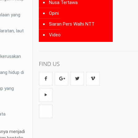
Nusa Tertawa
Opini
olaan yang
Siaran Pers Walhi NTT
aratan, laut
Video
 kerusakan
FIND US
ang hidup di
up yang
ata
usnya menjadi
lam konteks