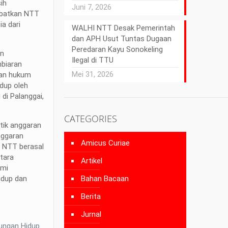
ih
Juni 7, 2026
ibatkan NTT
a dari
WALHI NTT Desak Pemerintah
dan APH Usut Tuntas Dugaan
Peredaran Kayu Sonokeling
an
Ilegal di TTU
mbiaran
Mei 31, 2026
kan hukum
dup oleh
di Palanggai,
CATEGORIES
tik anggaran
nggaran
Amicus Curiae
r NTT berasal
tara
Artikel
ami
idup dan
Bahan Bacaan
Berita
Jurnal
kungan Hidup