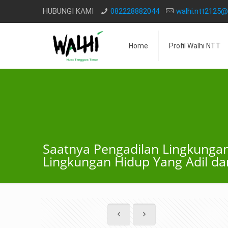
HUBUNGI KAMI
082228882044
walhi.ntt2125
Home
Profil Walhi NTT
Saatnya Pengadilan Lingkungan
Lingkungan Hidup Yang Adil dan