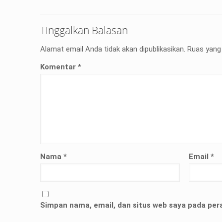
Tinggalkan Balasan
Alamat email Anda tidak akan dipublikasikan.
Ruas yang 
Komentar
*
Nama
*
Email
*
but bukan merupakan kedatangan pertama ke Kemen
ni membuat Kementerian ATR/BPN memprioritaskan pe
Simpan nama, email, dan situs web saya pada per