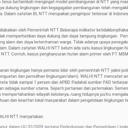
kan terus bertambah mengingat model pembangunan di NTT yang mas
 daya dukung lingkungan dan kegagagalan pembangunan telah mengak
a. Dalam catatan BI, NTT merupakan pengimpor terbesar di Indonesi
 diabaikan oleh Pemerintah NTT. Beberapa indikator ketidakberpihak
tidak memperhatikan daya dukung dan daya tampung lingkungan. Pe
ang alam dan daya ketentraman warga. Tidak adanya upaya penega
alam. Dalam catatan WALHI NTT belum ada satu kasus lingkungan hi
 NTT. Contoh, kasus penghancuran hutan alam primer oleh PT. MSM 
rian lingkungan hanya pemanis bibir oleh pemerintah NTT yakni poli
( Penguatan dan pemulihan lingkungan/alam). WALHI NTT mencatat a
a-rata tidak sampai 1 persen dari APBD. Padahal sumber PAD terbesa
n sebagai sumber utama. Seperti pertanian dan peternakan. Semen
 mempertahankan wilayah kelolanya, ruang hidupnya justru mengal
uan dan kearifan lokal masyarakat dalam pengelolaan lingkungan h
, WALHI NTT menyatakan:
atur dalam UU 32/2009 tentang Perlindungan dan Pengelolaan Ling