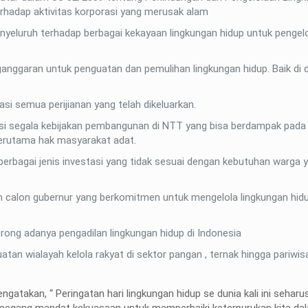
rhadap aktivitas korporasi yang merusak alam
yeluruh terhadap berbagai kekayaan lingkungan hidup untuk pengel
ggaran untuk penguatan dan pemulihan lingkungan hidup. Baik di d
si semua perijianan yang telah dikeluarkan.
isi segala kebijakan pembangunan di NTT yang bisa berdampak pada
Terutama hak masyarakat adat.
erbagai jenis investasi yang tidak sesuai dengan kebutuhan warga y
 calon gubernur yang berkomitmen untuk mengelola lingkungan hid
ng adanya pengadilan lingkungan hidup di Indonesia
an wialayah kelola rakyat di sektor pangan , ternak hingga pariwis
gatakan, “ Peringatan hari lingkungan hidup se dunia kali ini sehar
pemegang mandat kekuasaan untuk memperbaiki keterpurukan kita da