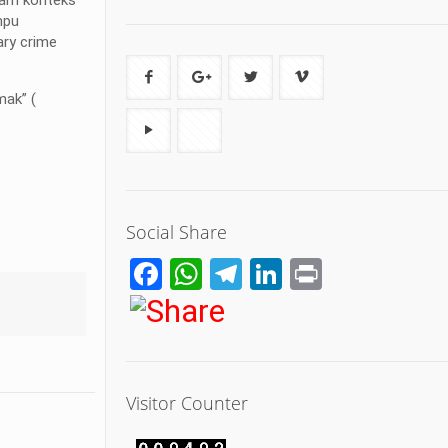
mpu
ary crime
mak” (
Social Share
Facebook
WhatsApp
Telegram
LinkedIn
Print
Visitor Counter