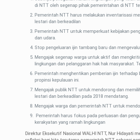
di NTT oleh segenap pihak pemerintahan di NTT te
Pemerintah NTT harus melakukan inventarisasi men
lestari dan berkeadilan
Pemerintah NTT untuk memperkuat kebijakan pengan
dan udara.
Stop pengeluaran ijin tambang baru dan mengevalua
Mengajak segenap warga untuk aktif dan mengkrit
lingkungan dan pelanggaran hak hak masyarakat. 
Pemerintah menghentikan pemberian ijin terhadap b
propinsi kepulauan ini.
Mengajak publik NTT untuk mendorong dan memilih
lestari dan berkeadilan pada 2018 mendatang.
Mengajak warga dan pemerintah NTT untuk mendoro
Pemerintah harus fokus pada perluasan dan penguat
kerakyatan yang ramah lingkungan
Direktur Eksekutif Nasional WALHI NTT, Nur Hidayati men
refleksi bagi kita terutama pemerintah NTT sebagai 