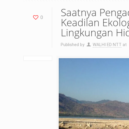
Saatnya Penga
0
Keadilan Ekolo
Lingkungan Hid
Published by
WALHI ED NTT
at