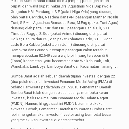
Pilkada Sumba Barat diikuti oleh 4 (Empat) pasangan calon
bupati dan wakil bupati, yakni Drs. Agustinus Niga Dapawole –
Gregorius HBL Pandango, S.E (paket Niga-Oris) yang diusung
oleh partai Gerindra, Nasdem dan PAN, pasangan Marthen Ngailu
Toni, S.P – Ir. Agustinus Bernadus Bora, M.Eng (paket Toni-Agus)
diusung oleh partai PDIP dan PKB, pasangan Daniel Bili, S.H –
Timotius Ragga, S.Sos (paket Animo) diusung oleh partai
Golkar, Hanura dan PSI, dan paket Yohanes Dade, S.H – John
Lado Bora Kabba (paket John-John) diusung oleh partai
Demokrat dan Perindo. Keempat pasangan calon tersebut
memperebutkan 82.649 suara wajib pilih yang tersebar di 6
(Enam) kecamatan, yaitu kecamatan Kota Waikabubak, Loli,
Wanukaka, Lamboya, Lamboya Barat dan Kecamatan Tanarighu.
Sumba Barat adalah sebuah daerah tujuan investasi dengan 22
(dua puluh dua) izin Investasi Penanam Modal Asing (PMA) di
bidang Pariwisata pada tahun 2017/2018. Pemerintah Daerah
Sumba Barat telah dengan seluas-luasnya membuka keran
investasi, baik PMA maupun Penanam Modal Dalam Negeri
(PMDN). Namun, hingga saat ini PMDN belum melakukan
aktivitas. Sebab, Pemerintah Daerah Kabupaten Sumba Barat
lebih mengutamakan investor-investor asing bermodal besar
yang melakukan investasi di daerah tersebut.