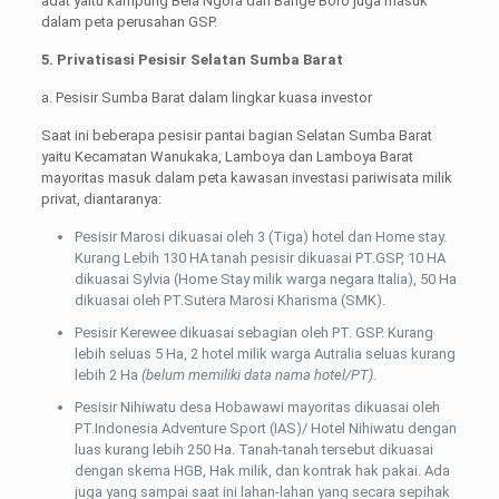
adat yaitu kampung Bela Ngora dan Bange Boro juga masuk
dalam peta perusahan GSP.
5. Privatisasi Pesisir Selatan Sumba Barat
a. Pesisir Sumba Barat dalam lingkar kuasa investor
Saat ini beberapa pesisir pantai bagian Selatan Sumba Barat
yaitu Kecamatan Wanukaka, Lamboya dan Lamboya Barat
mayoritas masuk dalam peta kawasan investasi pariwisata milik
privat, diantaranya:
Pesisir Marosi dikuasai oleh 3 (Tiga) hotel dan Home stay.
Kurang Lebih 130 HA tanah pesisir dikuasai PT.GSP, 10 HA
dikuasai Sylvia (Home Stay milik warga negara Italia), 50 Ha
dikuasai oleh PT.Sutera Marosi Kharisma (SMK).
Pesisir Kerewee dikuasai sebagian oleh PT. GSP. Kurang
lebih seluas 5 Ha, 2 hotel milik warga Autralia seluas kurang
lebih 2 Ha
(belum memiliki data nama hotel/PT).
Pesisir Nihiwatu desa Hobawawi mayoritas dikuasai oleh
PT.Indonesia Adventure Sport (IAS)/ Hotel Nihiwatu dengan
luas kurang lebih 250 Ha. Tanah-tanah tersebut dikuasai
dengan skema HGB, Hak milik, dan kontrak hak pakai. Ada
juga yang sampai saat ini lahan-lahan yang secara sepihak