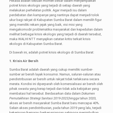
Pilkada adalah sebuah momen besar dalam menyampaikan
potret krisis ekologis yang terjadi di setiap daerah yang
melakukan perhelatan politik. Agar menjadi isu dalam
perdebatan dan kampanye yang nantinya dapat menjadi tolok
ukur bagi rakyat di Kabupaten Sumba Barat dalam memilih figur
yang memiliki rekam jejak yang baik, visi misi yang
mengakomodir problematika masyarakat dan kepedulian dalam
melihat berbagai krisis ekologis yang terjadi di daerah tersebut,
maka WALHI NTT menyajikan catatan kritis terkait krisis
ekologis di Kabupaten Sumba Barat.
Di bawah ini, adalah potret krisis ekologis di Sumba Barat:
1. Krisis Air Bersih
Sumba Barat adalah daerah yang cukup memiliki sumber-
sumber air bersih layak konsumsi. Namun, saluran-saluran atau
pendistribusian air bersih untuk rakyat tidak terlaksana secara
merata. Kondisi ini diperparah oleh komersialisasi air bersih oleh
pihak swasta yang kerap terjadi dan tidak ada kebijakan yang
membatasi hal tersebut. Berdasarkan data dalam
Dokumen
Pemutakhiran Strategi Sanitasi 2019-2023,
hingga tahun 2020,
akses air bersih masyarakat Sumba Barat baru mencapai 40%.
Selain akses pendistribusian, pada tahun 2019 yang lalu, terjadi
kekeringan/kemarau berkepanjangan sehingga menimbulkan