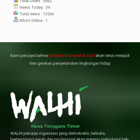
rharap kunjungan kali ini membuat
Total Users : 9562
menterian ATR/BPN
Views Today : 34
mprioritaskan penyelesaian
Total views : 13536
flik agraria di desa mereka.
Who's Online : 1
壯陽藥台灣購物
犀利士壯陽藥線上購買
但俗話說“是藥三分毒”，另外從
晚睡熬夜、睡眠過少會影響心臟
個人情感來說不管是ED患者自己還
健康、動脈血管健康，使心臟動泵
是其性伴侶，對長期依靠威而鋼支
出血液的力量變弱，血管動脈老化
撐性生活肯定都是非常不滿意的，
變窄，從而引起器質性勃起功能障
Kami percaya bahwa
Gerakan Masyarakat Sipil
akan terus menjadi
威而鋼
礙（陽痿）。
, 因此只要了解避免了以上禁
犀利士
的副作用類
忌症，現有的臨床經驗來看，在醫
似，所以亦會加重犀利士副作用症
tren gerakan penyelamatan lingkungan hidup
生指導下長期服用威而鋼還是沒有
狀，請應謹慎使用。
問題的。
WALHI percaya organisasi yang demokratis, terbuka,
bertanggung jawab dan profesional akan mampu melindungi hak-