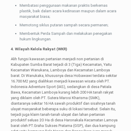
Membatasi penggunaan makanan praktis berkemas
plastik, baik dalam acara kedinasan maupun dalam acara
masyarakat biasa;
Memotong siklus putaran sampah secara permanen;
Membentuk Perda Sampah dan melakukan penegakan
hukum lingkungan.
4. Wilayah Kelola Rakyat (WKR)
Alih fungsi kawasan pertanian menjadi non pertanian di
Kabupaten Sumba Barat terjadi di 3 (Tiga) Kecamatan, Yaitu
Kecamatan Wanukana, Lamboya dan Kecamatan Lamboya
barat. Di Wanukaka, khususnya desa Hobawawi terdata sekitar
16.700 M2 yang dialihkan menjadi kawasan wisata oleh PT.
Indonesia Adventure Sport (IAS), sedangkan di desa Patiala
Bawa, Kecamatan Lamboya kurang lebih 200 HA tanah rakyat
yang diklaim oleh PT. Sutera Marosi Kharisma (SMK),
diantaranya sekitar 16 HA sawah produktif dan sisahnya tanah
ulayat masyarakat beberapa suku di lokasi tersebut. Selain itu,
terjadi juga klaim tanah-tanah ulayat dan lahan pertanian
produktif seluas 2O Ha di desa Haronakala Kecamatan Lamoya
barat oleh PT.Graha Sukses Pratama (GSP), dan dua kampung