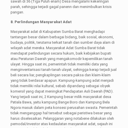
sawah di 36 (Tiga Puluh enam) Desa mengalami kekeringan
parah, sehingga terjadi gagal panenn dan menimbulkan krisis
pangan.
8. Perlindungan Masyarakat Adat
Masyarakat adat di Kabupaten Sumba Barat menghadapi
tantangan besar dalam berbagai bidang, baik sosial, ekonomi,
budaya, politik, terutama terkait tanah dan sumber daya alam di
wilayah adat mereka. Masyarakat Adat Sumba Barat tidak
mendapat perlindungan secara hukum, baik kebijakan bupati
atau Peraturan Daerah yang mengakomodir kepemilikan tanah
ulayat. Hingga saat ini, pemerintah tidak memiliki data yang
menginventarisasi tanah-tanah ulayat, sehingga kerap terjadi jual
beli secara liar, pengkaplingan secara paksa dan klaim-klaim
yang tidak berdasar apapun. Kampung-kampung adat menjadi
tidak memiliki nilai kultural, sebab dipandang sebagai obyek
komersil yang dapat meningkat Pendapatan Asli Daerah (PAD).
Yang terjadi saat ini, 2 Kampung besar milik masyarakat desa
Patiala Bawa, yaitu kampung Bange Boro dan Kampung Bela
Ngora masuk dalam peta konsesi perusahan swasta. Pemerintah
tidak menganggap hal tersebut sebagai peristiwa besar yang
harus diselesaikan. Pelanggaran yang notabene dilakukan oleh
pemodal/investor atas kedaulatan masyarakat adat, sejauh ini