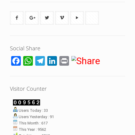
Social Share
Facebook
WhatsApp
Telegram
LinkedIn
Print
Visitor Counter
LHI Desak
Users Today : 33
datangan masyarakat dua desa
Users Yesterday : 91
rsebut bukan merupakan
datangan pertama ke
This Month : 617
menterian ATR/ BPN. Warga
This Year : 9562