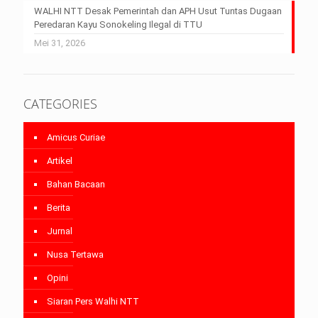
WALHI NTT Desak Pemerintah dan APH Usut Tuntas Dugaan
Peredaran Kayu Sonokeling Ilegal di TTU
Mei 31, 2026
CATEGORIES
Amicus Curiae
Artikel
Bahan Bacaan
Berita
Jurnal
Nusa Tertawa
Opini
Siaran Pers Walhi NTT