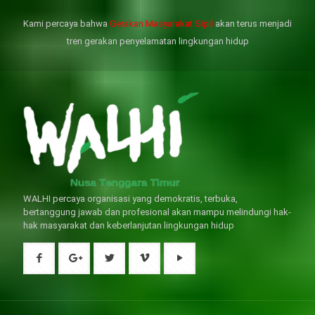
是其性伴侶，對長期依靠威而鋼支
出血液的力量變弱，血管動脈老化
撐性生活肯定都是非常不滿意的，
變窄，從而引起器質性勃起功能障
Kami percaya bahwa
Gerakan Masyarakat Sipil
akan terus menjadi
威而鋼
礙（陽痿）。
, 因此只要了解避免了以上禁
犀利士
的副作用類
忌症，現有的臨床經驗來看，在醫
似，所以亦會加重犀利士副作用症
tren gerakan penyelamatan lingkungan hidup
生指導下長期服用威而鋼還是沒有
狀，請應謹慎使用。
問題的。
WALHI percaya organisasi yang demokratis, terbuka,
bertanggung jawab dan profesional akan mampu melindungi hak-
hak masyarakat dan keberlanjutan lingkungan hidup