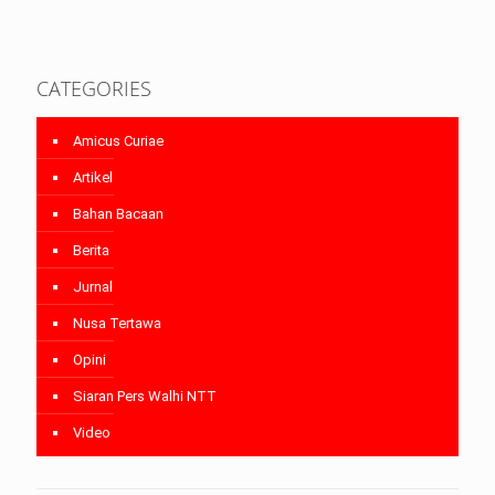
CATEGORIES
Amicus Curiae
Artikel
Bahan Bacaan
Berita
Jurnal
Nusa Tertawa
Opini
Siaran Pers Walhi NTT
Video