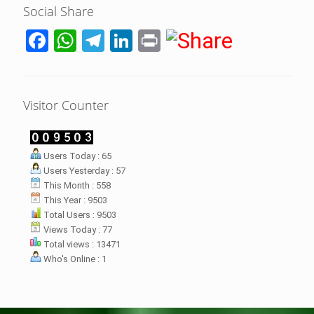
Social Share
Facebook
WhatsApp
Telegram
LinkedIn
Print
Visitor Counter
LHI Desak
Users Today : 65
datangan masyarakat dua desa
Users Yesterday : 57
rsebut bukan merupakan
datangan pertama ke
This Month : 558
menterian ATR/ BPN. Warga
This Year : 9503
rharap kunjungan kali ini membuat
Total Users : 9503
menterian ATR/BPN
Views Today : 77
mprioritaskan penyelesaian
Total views : 13471
flik agraria di desa mereka.
Who's Online : 1
壯陽藥台灣購物
犀利士壯陽藥線上購買
但俗話說“是藥三分毒”，另外從
晚睡熬夜、睡眠過少會影響心臟
個人情感來說不管是ED患者自己還
健康、動脈血管健康，使心臟動泵