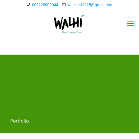
082228882044
walhi.ntt2125@gmail.com
Portfolio