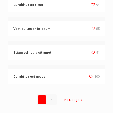
Curabitur ac risus
94
Vestibulum ante ipsum
85
Etiam vehicula sit amet
51
Curabitur est neque
100
1
2
Next page