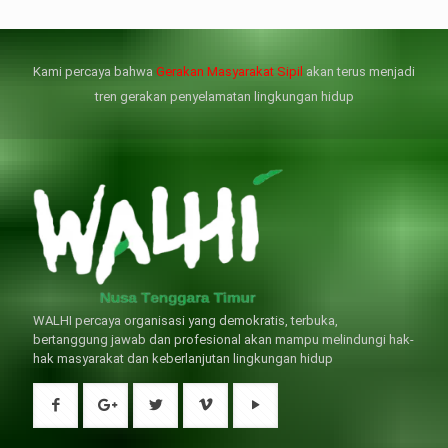
但俗話說“是藥三分毒”，另外從
晚睡熬夜、睡眠過少會影響心臟
個人情感來說不管是ED患者自己還
健康、動脈血管健康，使心臟動泵
是其性伴侶，對長期依靠威而鋼支
出血液的力量變弱，血管動脈老化
撐性生活肯定都是非常不滿意的，
變窄，從而引起器質性勃起功能障
Kami percaya bahwa
Gerakan Masyarakat Sipil
akan terus menjadi
威而鋼
礙（陽痿）。
, 因此只要了解避免了以上禁
犀利士
的副作用類
忌症，現有的臨床經驗來看，在醫
似，所以亦會加重犀利士副作用症
tren gerakan penyelamatan lingkungan hidup
生指導下長期服用威而鋼還是沒有
狀，請應謹慎使用。
問題的。
WALHI percaya organisasi yang demokratis, terbuka,
bertanggung jawab dan profesional akan mampu melindungi hak-
hak masyarakat dan keberlanjutan lingkungan hidup