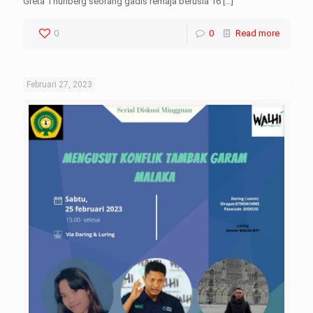
Greta Thunberg seorang gadis remaja berusia 16
[…]
0
0
Read more
Februari 27, 2023