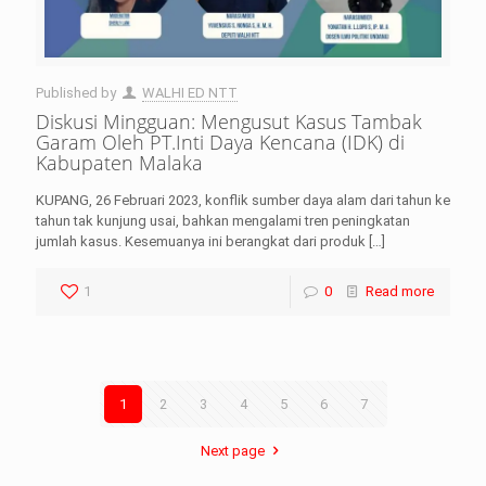
Published by
WALHI ED NTT
Diskusi Mingguan: Mengusut Kasus Tambak
Garam Oleh PT.Inti Daya Kencana (IDK) di
Kabupaten Malaka
KUPANG, 26 Februari 2023, konflik sumber daya alam dari tahun ke
tahun tak kunjung usai, bahkan mengalami tren peningkatan
jumlah kasus. Kesemuanya ini berangkat dari produk
[…]
LHI Desak
datangan masyarakat dua desa
1
0
Read more
rsebut bukan merupakan
datangan pertama ke
menterian ATR/ BPN. Warga
rharap kunjungan kali ini membuat
menterian ATR/BPN
1
2
3
4
5
6
7
mprioritaskan penyelesaian
flik agraria di desa mereka.
壯陽藥台灣購物
犀利士壯陽藥線上購買
Next page