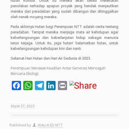
hutan Kolhua. Untuk itu mereka akan selalu melakukan
penolakan terhadap apapun proyek yang hendak menjauhkan
mereka dari peradaban yang sudah dibangun dan ditinggalkan
oleh nenek moyang mereka.
Pada akhirnya Hutan bagi Perempuan NTT adalah cerita tentang
peradaban. Tempat mereka menjaga mata air kehidupan agar
keberlangsungan dan keberlanjutan hidup sebagai manusia
terus terjaga. Untuk itu, jaga hutan! Selamatkan hutan, untuk
keberlangsungan kehidupan kini dan nanti.
Selamat Hari Hutan dan Hari Air Sedunia di 2023.
Perempuan Merawat Keadilan Antar Generasi Mencegah
Bencana Ekologi.
Facebook
WhatsApp
Telegram
LinkedIn
Print
Maret 27, 2023
Published by
WALHI ED NTT