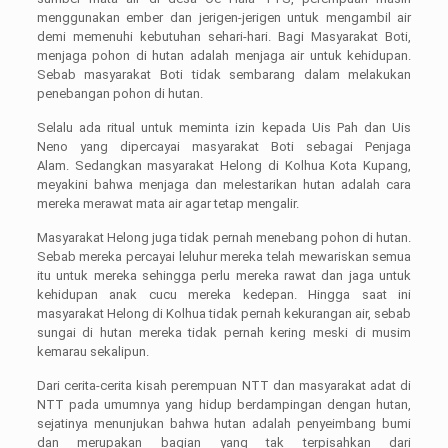
menggunakan ember dan jerigen-jerigen untuk mengambil air
demi memenuhi kebutuhan sehari-hari. Bagi Masyarakat Boti,
menjaga pohon di hutan adalah menjaga air untuk kehidupan.
Sebab masyarakat Boti tidak sembarang dalam melakukan
penebangan pohon di hutan.
Selalu ada ritual untuk meminta izin kepada Uis Pah dan Uis
Neno yang dipercayai masyarakat Boti sebagai Penjaga
Alam. Sedangkan masyarakat Helong di Kolhua Kota Kupang,
meyakini bahwa menjaga dan melestarikan hutan adalah cara
mereka merawat mata air agar tetap mengalir.
Masyarakat Helong juga tidak pernah menebang pohon di hutan.
Sebab mereka percayai leluhur mereka telah mewariskan semua
itu untuk mereka sehingga perlu mereka rawat dan jaga untuk
kehidupan anak cucu mereka kedepan. Hingga saat ini
masyarakat Helong di Kolhua tidak pernah kekurangan air, sebab
sungai di hutan mereka tidak pernah kering meski di musim
kemarau sekalipun.
Dari cerita-cerita kisah perempuan NTT dan masyarakat adat di
NTT pada umumnya yang hidup berdampingan dengan hutan,
sejatinya menunjukan bahwa hutan adalah penyeimbang bumi
dan merupakan bagian yang tak terpisahkan dari