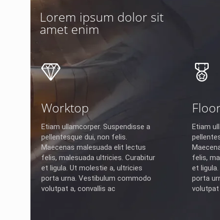
Lorem ipsum dolor sit
amet enim
Worktop
Floo
Etiam ullamcorper. Suspendisse a
Etiam ul
pellentesque dui, non felis.
pellentes
Maecenas malesuada elit lectus
Maecenas
felis, malesuada ultricies. Curabitur
felis, ma
et ligula. Ut molestie a, ultricies
et ligula
porta urna. Vestibulum commodo
porta u
volutpat a, convallis ac
volutpat 