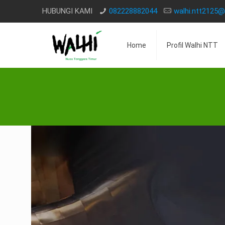
HUBUNGI KAMI
082228882044
walhi.ntt2125
Home
Profil Walhi NTT