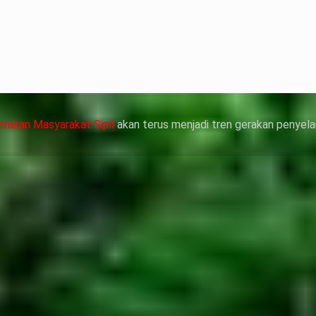
靠威而鋼支撐性
管動脈老化變
，在醫生指導下
作用症狀，請應
erakan Masyarakat Sipil
akan terus menjadi tren gerakan penyela