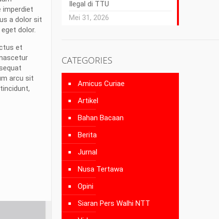
Ilegal di TTU
 imperdiet
Mei 31, 2026
us a dolor sit
 eget dolor.
uctus et
 nascetur
CATEGORIES
nsequat
um arcu sit
Amicus Curiae
tincidunt,
Artikel
Bahan Bacaan
Berita
Jurnal
Nusa Tertawa
Opini
Siaran Pers Walhi NTT