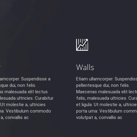
r
Walls
lamcorper. Suspendisse a
Etiam ullamcorper. Suspendis
que dui, non felis.
pellentesque dui, non felis.
 malesuada elit lectus
Maecenas malesuada elit lect
lesuada ultricies. Curabitur
felis, malesuada ultricies. Cur
. Ut molestie a, ultricies
et ligula. Ut molestie a, ultrici
rna. Vestibulum commodo
porta urna. Vestibulum com
a, convallis ac
volutpat a, convallis ac