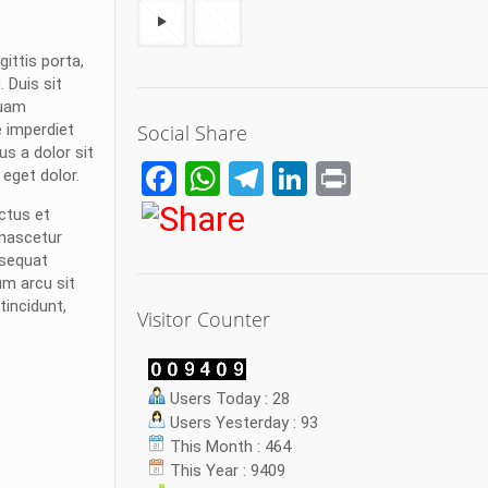
ittis porta,
 Duis sit
quam
 imperdiet
Social Share
us a dolor sit
Facebook
WhatsApp
Telegram
LinkedIn
Print
 eget dolor.
uctus et
 nascetur
nsequat
um arcu sit
tincidunt,
Visitor Counter
Users Today : 28
Users Yesterday : 93
This Month : 464
This Year : 9409