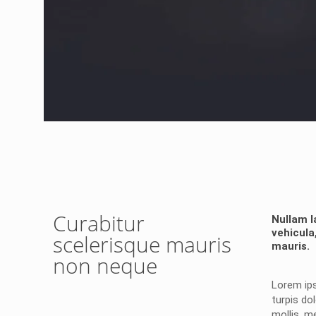
Curabitur
Nullam l
vehicula
scelerisque mauris
mauris.
non neque
Lorem ip
turpis dol
mollis, m