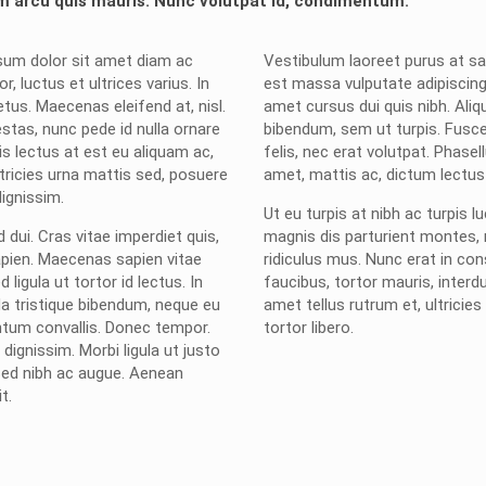
 arcu quis mauris. Nunc volutpat id, condimentum.
sum dolor sit amet diam ac
Vestibulum laoreet purus at sag
or, luctus et ultrices varius. In
est massa vulputate adipiscing.
etus. Maecenas eleifend at, nisl.
amet cursus dui quis nibh. Ali
stas, nunc pede id nulla ornare
bibendum, sem ut turpis. Fusce
is lectus at est eu aliquam ac,
felis, nec erat volutpat. Phasell
ltricies urna mattis sed, posuere
amet, mattis ac, dictum lectus
dignissim.
Ut eu turpis at nibh ac turpis l
 dui. Cras vitae imperdiet quis,
magnis dis parturient montes,
pien. Maecenas sapien vitae
ridiculus mus. Nunc erat in co
 ligula ut tortor id lectus. In
faucibus, tortor mauris, interd
 tristique bibendum, neque eu
amet tellus rutrum et, ultricies 
tum convallis. Donec tempor.
tortor libero.
dignissim. Morbi ligula ut justo
Sed nibh ac augue. Aenean
t.
terian ATR/
nyelesaian