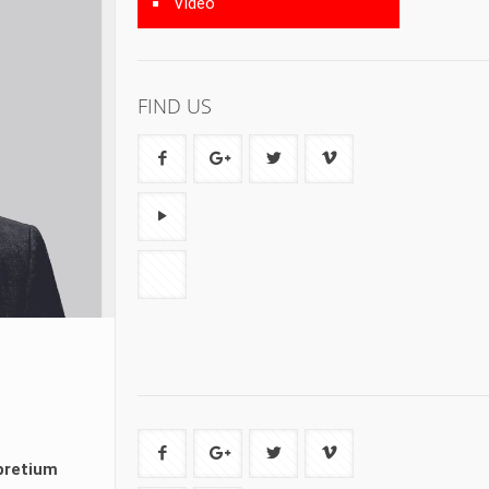
Video
FIND US
 pretium