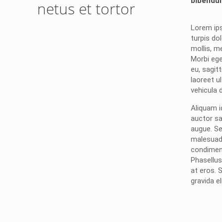
bibendum
netus et tortor
Lorem ip
turpis dol
mollis, m
Morbi ege
eu, sagitt
laoreet u
vehicula 
Aliquam id
auctor sa
augue. Sed
malesuada
condimen
Phasellus 
at eros. 
gravida eli
but bukan merupakan kedatangan pertama ke Kemen
ni membuat Kementerian ATR/BPN memprioritaskan pe