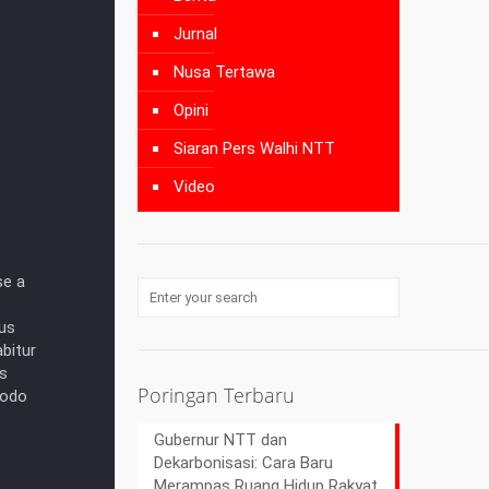
Jurnal
Nusa Tertawa
Opini
Siaran Pers Walhi NTT
Video
se a
us
abitur
es
Poringan Terbaru
modo
Gubernur NTT dan
Dekarbonisasi: Cara Baru
Merampas Ruang Hidup Rakyat