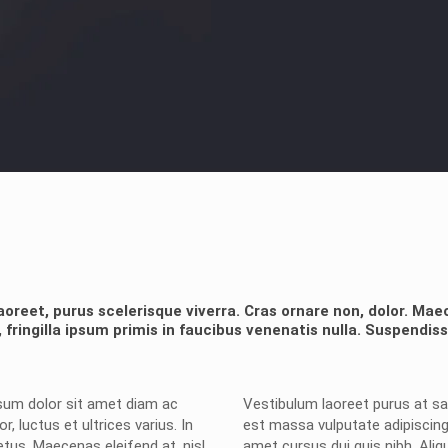
aoreet, purus scelerisque viverra. Cras ornare non, dolor. Ma
, fringilla ipsum primis in faucibus venenatis nulla. Suspendis
sum dolor sit amet diam ac
Vestibulum laoreet purus at sag
or, luctus et ultrices varius. In
est massa vulputate adipiscing.
etus. Maecenas eleifend at, nisl.
amet cursus dui quis nibh. Ali