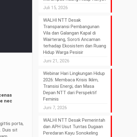
Juli 15, 2026
WALHI NTT Desak
Transparansi Pembangunan
Vila dan Galangan Kapal di
Wairterang, Soroti Ancaman
terhadap Ekosistem dan Ruang
Hidup Warga Pesisir
Juni 21, 2026
Webinar Hari Lingkungan Hidup
2026: Membaca Krisis Iklim,
Transisi Energi, dan Masa
Depan NTT dari Perspektif
ecenas
Feminis
se nec
Juni 7, 2026
WALHI NTT Desak Pemerintah
ittis porta,
dan APH Usut Tuntas Dugaan
 Duis sit
Peredaran Kayu Sonokeling
quam