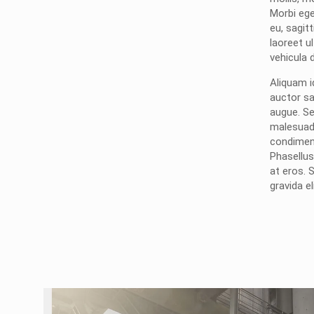
Morbi ege
eu, sagitt
laoreet u
vehicula 
Aliquam id
auctor sa
augue. Sed
malesuada
condimen
Phasellus 
at eros. 
gravida eli