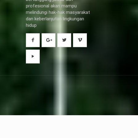
profesional akan mampu
melindungi hak-hak masyarakat
dan keberlanjutan lingkungan
hidup