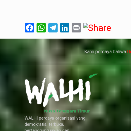
人情感來說不管是ED患者自己還是其性伴侶，對長期依
、動脈血管健康，使心臟動泵出血液的力量變弱，血
Facebook
WhatsApp
Telegram
LinkedIn
Print
痿）。
 因此只要了解避免了以上禁忌症，現有的臨床經驗來看
犀利士
的副作用類似，所以亦會加重犀利士副
Kami percaya bahwa
G
WALHI percaya organisasi yang
demokratis, terbuka,
bertanggung jawab dan