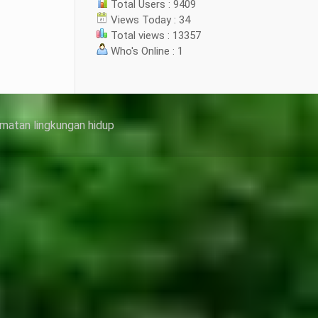
Total Users : 9409
Views Today : 34
Total views : 13357
Who's Online : 1
matan lingkungan hidup