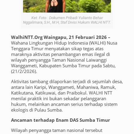
Ket. Foto : Dokumen Pribadi Yulianto Behar
Nggalimara, S.H., M.H, Staf Divisi Hukum WALHI NTT.
WalhiNTT.Org Waingapu, 21 Februari 2026 –
Wahana Lingkungan Hidup Indonesia (WALHI) Nusa
Tenggara Timur menyatakan sikap tegas atas
maraknya aktivitas penambangan emas ilegal di
wilayah penyangga Taman Nasional Laiwanggi
Wanggameti, Kabupaten Sumba Timur pada Sabtu,
(21/2/2026).
Aktivitas tambang dilaporkan terjadi di sejumlah desa,
antara lain Karipi, Wanggameti, Mahaniwa, Ramuk,
Katikutana, Katikuwai, dan Praibokul. WALHI NTT
menilai praktik ini bukan sekadar pelanggaran
hukum, melainkan ancaman serius terhadap sistem
ekologis di Pulau Sumba.
Ancaman terhadap Enam DAS Sumba Timur
Wilayah penyangga taman nasional tersebut