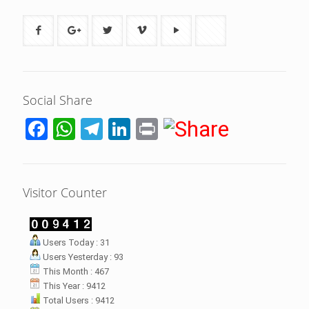
Social Share
Facebook
WhatsApp
Telegram
LinkedIn
Print
Visitor Counter
LHI Desak
Users Today : 31
datangan masyarakat dua desa
Users Yesterday : 93
rsebut bukan merupakan
datangan pertama ke
This Month : 467
menterian ATR/ BPN. Warga
This Year : 9412
rharap kunjungan kali ini membuat
Total Users : 9412