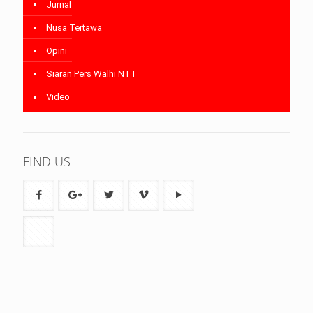
Jurnal
Nusa Tertawa
Opini
Siaran Pers Walhi NTT
Video
FIND US