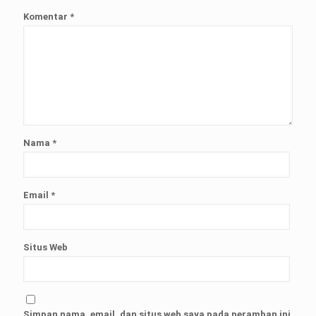
Komentar
*
Nama
*
Email
*
Situs Web
Simpan nama, email, dan situs web saya pada peramban ini