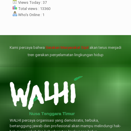
menterian ATR/BPN
Views Today : 37
mprioritaskan penyelesaian
Total views : 13360
flik agraria di desa mereka.
Who's Online : 1
壯陽藥台灣購物
犀利士壯陽藥線上購買
但俗話說“是藥三分毒”，另外從
晚睡熬夜、睡眠過少會影響心臟
個人情感來說不管是ED患者自己還
健康、動脈血管健康，使心臟動泵
是其性伴侶，對長期依靠威而鋼支
出血液的力量變弱，血管動脈老化
撐性生活肯定都是非常不滿意的，
變窄，從而引起器質性勃起功能障
Kami percaya bahwa
Gerakan Masyarakat Sipil
akan terus menjadi
威而鋼
礙（陽痿）。
, 因此只要了解避免了以上禁
犀利士
的副作用類
忌症，現有的臨床經驗來看，在醫
似，所以亦會加重犀利士副作用症
tren gerakan penyelamatan lingkungan hidup
生指導下長期服用威而鋼還是沒有
狀，請應謹慎使用。
問題的。
WALHI percaya organisasi yang demokratis, terbuka,
bertanggung jawab dan profesional akan mampu melindungi hak-