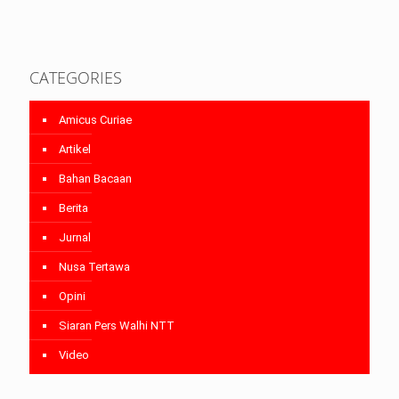
CATEGORIES
Amicus Curiae
Artikel
Bahan Bacaan
Berita
Jurnal
Nusa Tertawa
Opini
Siaran Pers Walhi NTT
Video