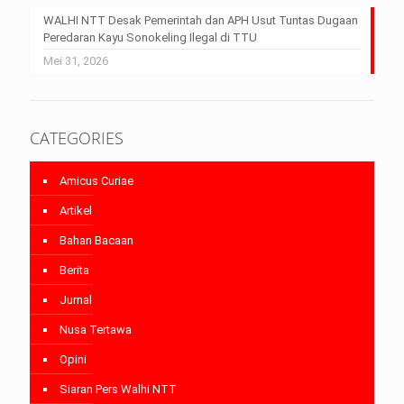
WALHI NTT Desak Pemerintah dan APH Usut Tuntas Dugaan
Peredaran Kayu Sonokeling Ilegal di TTU
Mei 31, 2026
CATEGORIES
Amicus Curiae
Artikel
Bahan Bacaan
Berita
Jurnal
Nusa Tertawa
Opini
Siaran Pers Walhi NTT