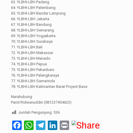
63. YLBHI-LBH Padang
64. YLBHI-LBH Palembang
65. YLBHI-LBH Bandar Lampung
66. YLBHI-LBH Jakarta
67. YLBHI-LBH Bandung
68. YLBHI-LBH Semarang
69. YLBHI-LBH Yogyakarta
70. YLBHI-LBH Surabaya
71. YLBHI-LBH Bali
72. YLBHI-LBH Makassar
73. YLBHI-LBH Manado
74. YLBHI-LBH Papua
75. YLBHI-LBH Pekanbaru
76. YLBHI-LBH Palangkaraya
77. YLBHI-LBH Samarinda
78. YLBHI-LBH Kalimantan Barat Project Base
Narahubung:
Parid Ridwanuddin (081237454623)
Jumlah Pengunjung:
536
Facebook
WhatsApp
Telegram
LinkedIn
Print