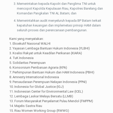
Memerintakan kepada Kapolri dan Panglima TNI untuk
mencopot Kapolda Kepulauan Riau, Kapolres Barelang dan
Komandan Pangkalan TNI AL Batam; dan
Memerintahkan audit menyeluruh kepada BP Batam terkait
kepatuhan keuangan dan implemetasi prinsip HAM dalam
seluruh proses dan perencanaan pembangunan.
Kami yang menyatakan:
1. Eksekutif Nasional WALHI
2. Yayasan Lembaga Bantuan Hukum Indonesia (YLBHI)
3. Koalisi Rakyat untuk Keadilan Perikanan (KIARA)
4. TuK Indonesia
5. Solidaritas Perempuan
6. Konsorsium Pembaruan Agraria (KPA)
7. Perhimpunan Bantuan Hukum dan HAM Indonesia (PBHI)
8. Amnesty International Indonesia
9. Persaudaraan Perempuan Nelayan Indonesia (PPNI)
10. Indonesia for Global Justice (IGJ)
11. Indonesian Center for Environmental Law (ICEL)
12. Lembaga Laskar Melayu Bersatu (LLMB)
13. Forum Masyarakat Penyelamat Pulau Mendol (FMPPM)
14. Majelis Sastra Riau
15. Riau Women Working Group (RWWG)