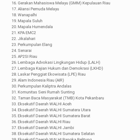
16. Gerakan Mahasiswa Melayu (GMM) Kepulauan Riau
17. Aliansi Pemuda Melayu
18. Wanapalhi
19. Mapala Suluh
20. Mapala Humendala
21. KPA EMC2
22. Jikalahari
23. Perkumpulan Elang
24. Senarai
25. AP2SI Riau
26. Lembaga Advokasi Lingkungan Hidup (LALH)
27. Lembaga Kajian Hukum dan Demokrasi (LKHD)
28. Laskar Penggiat Ekowisata (LPE) Riau
29. Alam Indonesia Riau (AIR)
30. Perkumpulan Kaliptra Andalas
31. Komunitas Seni Rumah Sunting
32. Taman Baca Masyarakat (TMB) Kota Pekanbaru
33. Eksekutif Daerah WALHI Aceh
34. Eksekutif Daerah WALHI Sumatera Utara
35. Eksekutif Daerah WALHI Sumatera Barat
36. Eksekutif Daerah WALHI Riau
37. Eksekutif Daerah WALHI Jambi
38. Eksekutif Daerah WALHI Sumatera Selatan
39. Eksekutif Daerah WALHI Bangka Belitung