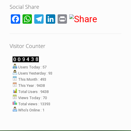
Social Share
Facebook
WhatsApp
Telegram
LinkedIn
Print
Visitor Counter
LHI Desak
Users Today : 57
datangan masyarakat dua desa
Users Yesterday : 93
rsebut bukan merupakan
datangan pertama ke
This Month : 493
menterian ATR/ BPN. Warga
This Year : 9438
rharap kunjungan kali ini membuat
Total Users : 9438
menterian ATR/BPN
Views Today : 70
mprioritaskan penyelesaian
Total views : 13393
flik agraria di desa mereka.
Who's Online : 1
壯陽藥台灣購物
犀利士壯陽藥線上購買
但俗話說“是藥三分毒”，另外從
晚睡熬夜、睡眠過少會影響心臟
個人情感來說不管是ED患者自己還
健康、動脈血管健康，使心臟動泵