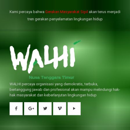
是其性伴侶，對長期依靠威而鋼支
出血液的力量變弱，血管動脈老化
撐性生活肯定都是非常不滿意的，
變窄，從而引起器質性勃起功能障
Kami percaya bahwa
Gerakan Masyarakat Sipil
akan terus menjadi
威而鋼
礙（陽痿）。
, 因此只要了解避免了以上禁
犀利士
的副作用類
忌症，現有的臨床經驗來看，在醫
似，所以亦會加重犀利士副作用症
tren gerakan penyelamatan lingkungan hidup
生指導下長期服用威而鋼還是沒有
狀，請應謹慎使用。
問題的。
WALHI percaya organisasi yang demokratis, terbuka,
bertanggung jawab dan profesional akan mampu melindungi hak-
hak masyarakat dan keberlanjutan lingkungan hidup