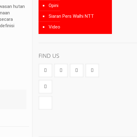
Opini
awasan hutan
anaan
Siaran Pers Walhi NTT
secara
efinisi
Video
FIND US