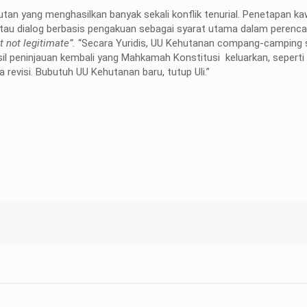
tan yang menghasilkan banyak sekali konflik tenurial. Penetapan k
, atau dialog berbasis pengakuan sebagai syarat utama dalam perenc
t not legitimate”.
“Secara Yuridis, UU Kehutanan compang-camping 
 peninjauan kembali yang Mahkamah Konstitusi keluarkan, seperti d
 revisi. Bubutuh UU Kehutanan baru, tutup Uli.”