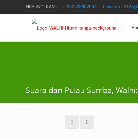
HUBUNGI KAMI
082228882044
walhi.ntt2125
Ho
Suara dari Pulau Sumba, Walh