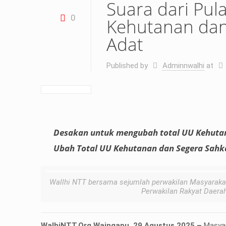
Suara dari Pul
0
Kehutanan dan
Adat
Published by
Adminnwalhi
at
Desakan untuk mengubah total UU Kehutana
Ubah Total UU Kehutanan dan Segera Sah
Wallhi NTT bersama sejumlah perwakilan Masyarakat
Perwakilan Rakyat Daera
WalhiNTT.Org Waingapu, 29 Agustus 2025 –
Masyar