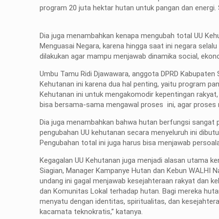
program 20 juta hektar hutan untuk pangan dan energi.
Dia juga menambahkan kenapa mengubah total UU Keh
Menguasai Negara, karena hingga saat ini negara selalu b
dilakukan agar mampu menjawab dinamika social, ekono
Umbu Tamu Ridi Djawawara, anggota DPRD Kabupaten 
Kehutanan ini karena dua hal penting, yaitu program p
Kehutanan ini untuk mengakomodir kepentingan rakyat, p
bisa bersama-sama mengawal proses ini, agar proses rev
Dia juga menambahkan bahwa hutan berfungsi sangat p
pengubahan UU kehutanan secara menyeluruh ini dibut
Pengubahan total ini juga harus bisa menjawab persoa
Kegagalan UU Kehutanan juga menjadi alasan utama ken
Siagian, Manager Kampanye Hutan dan Kebun WALHI Nasi
undang ini gagal menjawab kesejahteraan rakyat dan 
dan Komunitas Lokal terhadap hutan. Bagi mereka hut
menyatu dengan identitas, spiritualitas, dan kesejah
kacamata teknokratis,” katanya.