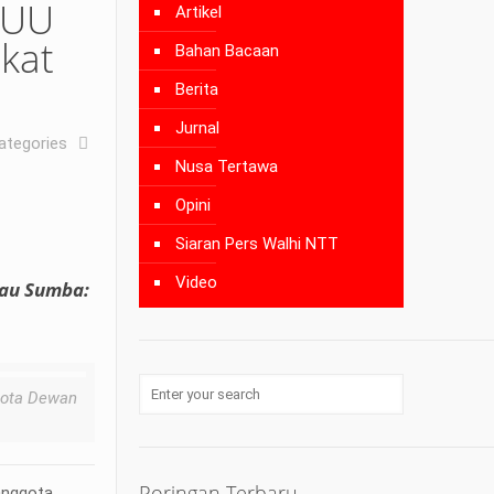
 UU
Artikel
kat
Bahan Bacaan
Berita
Jurnal
ategories
Nusa Tertawa
Opini
Siaran Pers Walhi NTT
Video
lau Sumba:
gota Dewan
Poringan Terbaru
anggota