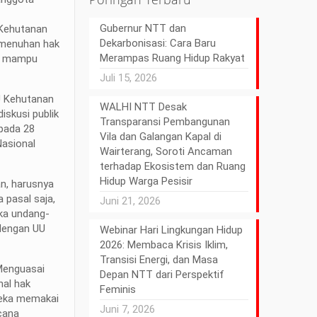
Gubernur NTT dan
 Kehutanan
Dekarbonisasi: Cara Baru
pemenuhan hak
Merampas Ruang Hidup Rakyat
an mampu
Juli 15, 2026
U Kehutanan
WALHI NTT Desak
iskusi publik
Transparansi Pembangunan
pada 28
Vila dan Galangan Kapal di
Nasional
Wairterang, Soroti Ancaman
terhadap Ekosistem dan Ruang
Hidup Warga Pesisir
an, harusnya
 pasal saja,
Juni 21, 2026
ika undang-
 dengan UU
Webinar Hari Lingkungan Hidup
2026: Membaca Krisis Iklim,
Transisi Energi, dan Masa
Menguasai
Depan NTT dari Perspektif
hal hak
Feminis
reka memakai
Juni 7, 2026
cana