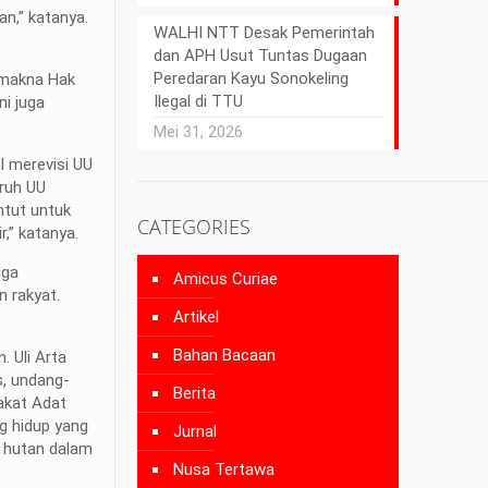
n,” katanya.
WALHI NTT Desak Pemerintah
dan APH Usut Tuntas Dugaan
Peredaran Kayu Sonokeling
 makna Hak
Ilegal di TTU
ni juga
Mei 31, 2026
 merevisi UU
uruh UU
ntut untuk
CATEGORIES
,” katanya.
gga
Amicus Curiae
 rakyat.
Artikel
Bahan Bacaan
 Uli Arta
s, undang-
Berita
akat Adat
g hidup yang
Jurnal
n hutan dalam
Nusa Tertawa