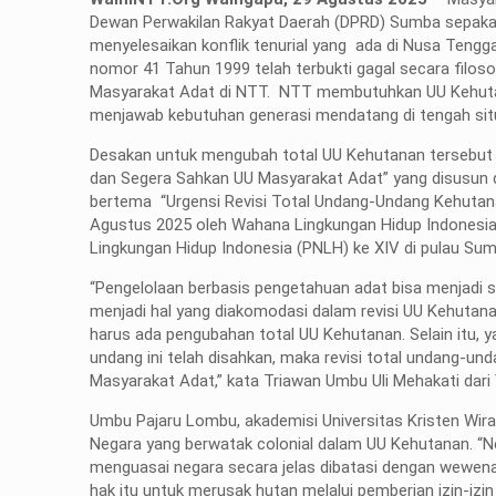
Dewan Perwakilan Rakyat Daerah (DPRD) Sumba sepakat
menyelesaikan konflik tenurial yang ada di Nusa Ten
nomor 41 Tahun 1999 telah terbukti gagal secara filos
Masyarakat Adat di NTT. NTT membutuhkan UU Kehutana
menjawab kebutuhan generasi mendatang di tengah situas
Desakan untuk mengubah total UU Kehutanan tersebut 
dan Segera Sahkan UU Masyarakat Adat” yang disusun da
bertema “Urgensi Revisi Total Undang-Undang Kehutan
Agustus 2025 oleh Wahana Lingkungan Hidup Indonesia
Lingkungan Hidup Indonesia (PNLH) ke XIV di pulau Sum
“Pengelolaan berbasis pengetahuan adat bisa menjadi s
menjadi hal yang diakomodasi dalam revisi UU Kehutanan.
harus ada pengubahan total UU Kehutanan. Selain itu, 
undang ini telah disahkan, maka revisi total undang-
Masyarakat Adat,” kata Triawan Umbu Uli Mehakati dar
Umbu Pajaru Lombu, akademisi Universitas Kristen W
Negara yang berwatak colonial dalam UU Kehutanan. “
menguasai negara secara jelas dibatasi dengan wewen
hak itu untuk merusak hutan melalui pemberian izin-iz