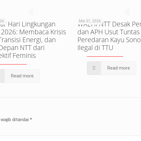
026
Mei 31, 2026
ar Hari Lingkungan
WALHI NTT Desak Pe
 2026: Membaca Krisis
dan APH Usut Tuntas
 Transisi Energi, dan
Peredaran Kayu Sono
Depan NTT dari
Ilegal di TTU
ktif Feminis
Read more
Read more
wajib ditandai
*