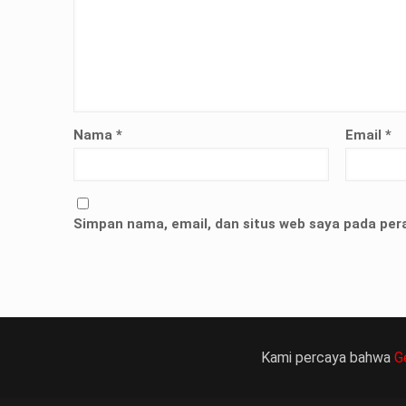
Nama
*
Email
*
but bukan merupakan kedatangan pertama ke Kemen
ni membuat Kementerian ATR/BPN memprioritaskan pe
Simpan nama, email, dan situs web saya pada per
人情感來說不管是ED患者自己還是其性伴侶，對長期依
、動脈血管健康，使心臟動泵出血液的力量變弱，血
痿）。
 因此只要了解避免了以上禁忌症，現有的臨床經驗來看
犀利士
的副作用類似，所以亦會加重犀利士副
Kami percaya bahwa
G