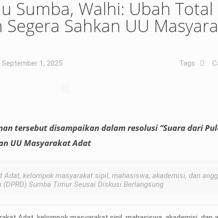
au Sumba, Walhi: Ubah Total
 Segera Sahkan UU Masyara
September 1, 2025
Tags
C
n tersebut disampaikan dalam resolusi “Suara dari Pu
kan UU Masyarakat Adat
 Adat, kelompok masyarakat sipil, mahasiswa, akademisi, dan ang
h (DPRD) Sumba Timur Seusai Diskusi Berlangsung
akat Adat, kelompok masyarakat sipil, mahasiswa, akademisi, dan 