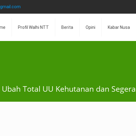
@gmail.com
me
Profil Walhi NTT
Berita
Opini
Kabar Nusa
i: Ubah Total UU Kehutanan dan Seger