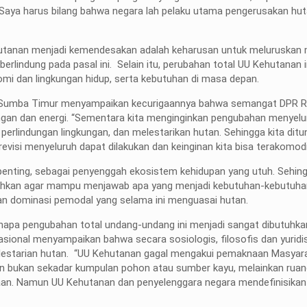
 Saya harus bilang bahwa negara lah pelaku utama pengerusakan huta
utanan menjadi kemendesakan adalah keharusan untuk meluruskan
erlindung pada pasal ini. Selain itu, perubahan total UU Kehutanan i
mi dan lingkungan hidup, serta kebutuhan di masa depan.
Sumba Timur menyampaikan kecurigaannya bahwa semangat DPR RI
angan dan energi. “Sementara kita menginginkan pengubahan menyel
erlindungan lingkungan, dan melestarikan hutan. Sehingga kita ditu
isi menyeluruh dapat dilakukan dan keinginan kita bisa terakomodir
enting, sebagai penyenggah ekosistem kehidupan yang utuh. Sehin
uhkan agar mampu menjawab apa yang menjadi kebutuhan-kebutuhan
lan dominasi pemodal yang selama ini menguasai hutan.
apa pengubahan total undang-undang ini menjadi sangat dibutuhkan.
onal menyampaikan bahwa secara sosiologis, filosofis dan yuridi
kelestarian hutan. “UU Kehutanan gagal mengakui pemaknaan Masyar
an bukan sekadar kumpulan pohon atau sumber kayu, melainkan ruan
teraan. Namun UU Kehutanan dan penyelenggara negara mendefinisika