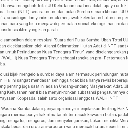
 bahwa mengubah total UU Kehutanan saat ini adalah upaya untuk
ggara Timur (NTT) secara umum dan pulau Sumba secara khusus. UU
ofis, sosiologis dan yuridis untuk menjawab kelestarian hutan dan 
n baru yang bisa menjawab persoalan social-ekologis hari ini d
i krisis iklim yang kian parah.
disampaikan dalam resolusi “Suara dari Pulau Sumba: Ubah Total U
n dideklarasikan oleh Aliansi Selamatkan Hutan Adat di NTT saat d
an untuk Perlindungan Nusa Tenggara Timur” yang diselenggarakan 
 (WALHI) Nusa Tenggara Timur sebagai rangkaian pra- Pertemuan 
ba.
olusi bijak mengelola sumber daya alam termasuk perlindungan hut
 Hal ini sangat mendasar, sehingga tidak bisa hanya revisi beberapa
yang penting juga saat ini adalah Undang-undang Masyarakat Adat. J
undang Kehutanan nanti bisa menyinkronkan substansi pengaturannya
i Yayasan Koppesda, salah satu organisasi anggota WALHI NTT.
ira Wacana Sumba dalam penyampaiannya menjelaskan tentang Hak 
Negara merasa punya hak atas tanah termasuk kawasan hutan, pada
ang mengatur, mengurus, dan menyelengarakan, bukan memiliki. Me
in skala besar dan program-program yang merusak hutan, seperti ren